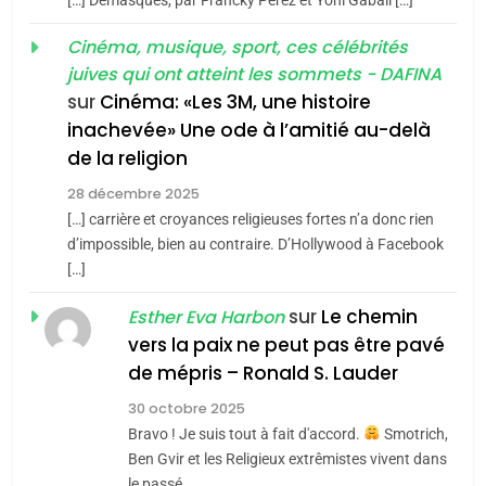
[…] Demasques, par Francky Perez et Yoni Gabali […]
«Tu dis génocide, je dis
d’ADL contre
FRANCE
ISRAÉL
guerre»: La nouvelle
Cinéma, musique, sport, ces célébrités
l’antisémitisme
juives qui ont atteint les sommets - DAFINA
chanson de Boy George
6
ISRAÉL
JUDAISME
FIÈRE, DIGNE ET RÉSILIENTE :
sur
Cinéma: «Les 3M, une histoire
inachevée» Une ode à l’amitié au-delà
POURQUOI JE REVENDIQUE
3
de la religion
MA JUDAÏTE par Thérèse
Tout sur la Nostalgie
ISRAÉL
JUDAISME
Zrihen-Dvir
28 décembre 2025
SOUVENIRS
[…] carrière et croyances religieuses fortes n’a donc rien
7
CE QUI NOUS MANQUE –
d’impossible, bien au contraire. D’Hollywood à Facebook
[…]
Jacques Hadida
4
Accords d’Isaac:
sur
Le chemin
JUDAISME
Esther Eva Harbon
l’alliance pourrait
vers la paix ne peut pas être pavé
s’étendre à 13 pays
8
de mépris – Ronald S. Lauder
ISRAÉL
JUDAISME
Maroc : Les amandes de
d’Amérique latine
30 octobre 2025
Tafraout, le miel de Tadla
5
Bravo ! Je suis tout à fait d'accord.
Smotrich,
2025, l’année la plus
Azilal consacrés produits
DAFINA
MAROC
Ben Gvir et les Religieux extrêmistes vivent dans
meurtrière selon le
du terroir
le passé,…