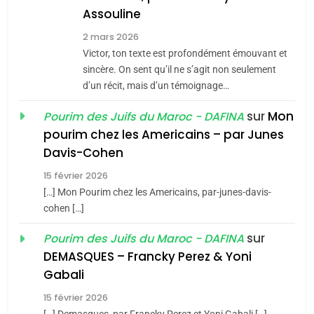
Assouline
Zrihen-Dvir
7
2 mars 2026
CE QUI NOUS MANQUE –
Victor, ton texte est profondément émouvant et
Jacques Hadida
sincère. On sent qu’il ne s’agit non seulement
d’un récit, mais d’un témoignage…
JUDAISME
sur
Mon
Pourim des Juifs du Maroc - DAFINA
8
pourim chez les Americains – par Junes
Maroc : Les amandes de
Davis-Cohen
Tafraout, le miel de Tadla
15 février 2026
Azilal consacrés produits
DAFINA
MAROC
[…] Mon Pourim chez les Americains, par-junes-davis-
du terroir
cohen […]
1
Oeil ravageur – Vanessa
sur
Pourim des Juifs du Maroc - DAFINA
De Loya Stauber
DEMASQUES – Francky Perez & Yoni
5
Gabali
CINEMA
ISRAÉL
2025, l’année la plus
15 février 2026
meurtrière selon le rapport
2