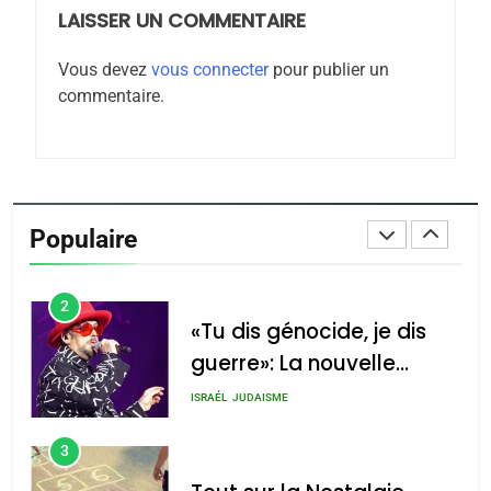
LAISSER UN COMMENTAIRE
8
Maroc : Les amandes de
Vous devez
vous connecter
pour publier un
Tafraout, le miel de Tadla
commentaire.
Azilal consacrés produits
DAFINA
MAROC
du terroir
1
Oeil ravageur – Vanessa
De Loya Stauber
Populaire
CINEMA
ISRAÉL
2
«Tu dis génocide, je dis
guerre»: La nouvelle
chanson de Boy George
ISRAÉL
JUDAISME
3