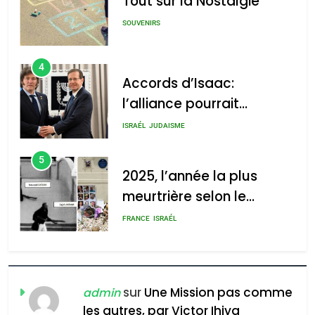
Tout sur la Nostalgie
SOUVENIRS
4
Accords d’Isaac:
l’alliance pourrait
s’étendre à 13 pays
ISRAÉL
JUDAISME
d’Amérique latine
5
2025, l’année la plus
meurtrière selon le
rapport d’ADL contre
FRANCE
ISRAÉL
l’antisémitisme
6
FIÈRE, DIGNE ET RÉSILIENTE :
POURQUOI JE REVENDIQUE
sur
Une Mission pas comme
admin
MA JUDAÏTE par Thérèse
les autres, par Victor Ihiya
ISRAÉL
JUDAISME