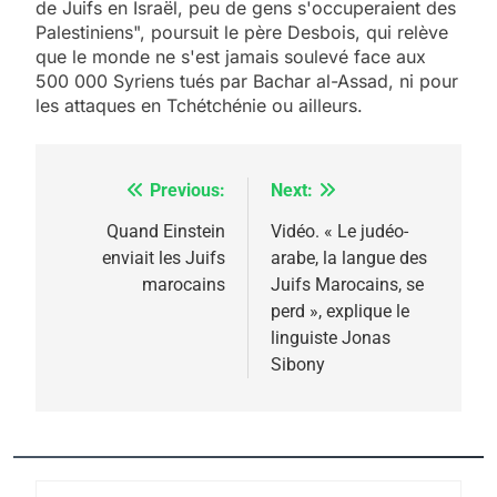
de Juifs en Israël, peu de gens s'occuperaient des
Palestiniens", poursuit le père Desbois, qui relève
que le monde ne s'est jamais soulevé face aux
5
500 000 Syriens tués par Bachar al-Assad, ni pour
2025, l’année la plus
les attaques en Tchétchénie ou ailleurs.
meurtrière selon le
rapport d’ADL contre
FRANCE
ISRAÉL
Previous:
Next:
Navigation
l’antisémitisme
6
de
Quand Einstein
Vidéo. « Le judéo-
FIÈRE, DIGNE ET RÉSILIENTE :
enviait les Juifs
arabe, la langue des
l’article
POURQUOI JE REVENDIQUE
marocains
Juifs Marocains, se
MA JUDAÏTE par Thérèse
perd », explique le
ISRAÉL
JUDAISME
linguiste Jonas
Zrihen-Dvir
Sibony
7
CE QUI NOUS MANQUE –
Jacques Hadida
JUDAISME