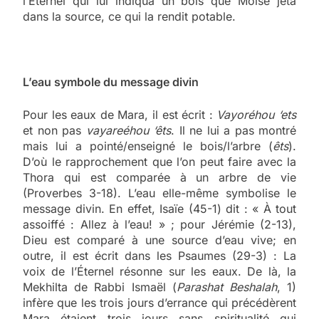
l’Éternel qui lui indiqua un bois que Moïse jeta
dans la source, ce qui la rendit potable.
L’eau symbole du message divin
Pour les eaux de Mara, il est écrit :
Vayoréhou ‘ets
et non pas
vayareéhou ‘êts
. Il ne lui a pas montré
mais lui a pointé/enseigné le bois/l’arbre (
êts
).
D’où le rapprochement que l’on peut faire avec la
Thora qui est comparée à un arbre de vie
(Proverbes 3-18). L’eau elle-même symbolise le
message divin. En effet, Isaïe (45-1) dit : « À tout
assoiffé : Allez à l’eau! » ; pour Jérémie (2-13),
Dieu est comparé à une source d’eau vive; en
outre, il est écrit dans les Psaumes (29-3) : La
voix de l’Éternel résonne sur les eaux. De là, la
Mekhilta de Rabbi Ismaël (
Parashat Beshalah
, 1)
infère que les trois jours d’errance qui précédèrent
Mara étaient trois jours sans spiritualité qui