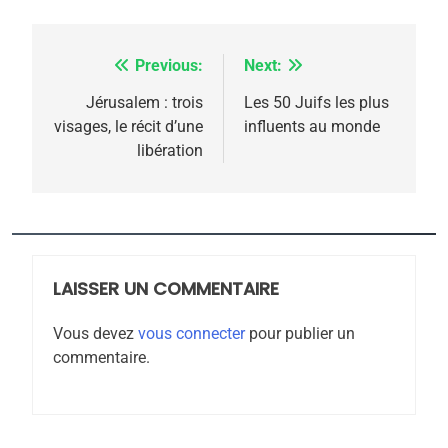
Previous:
Next:
Navigation
5
de
Jérusalem : trois
Les 50 Juifs les plus
2025, l’année la plus
visages, le récit d’une
influents au monde
meurtrière selon le
l’article
libération
rapport d’ADL contre
FRANCE
ISRAÉL
l’antisémitisme
6
FIÈRE, DIGNE ET RÉSILIENTE :
POURQUOI JE REVENDIQUE
LAISSER UN COMMENTAIRE
MA JUDAÏTE par Thérèse
ISRAÉL
JUDAISME
Zrihen-Dvir
Vous devez
vous connecter
pour publier un
7
commentaire.
CE QUI NOUS MANQUE –
Jacques Hadida
JUDAISME