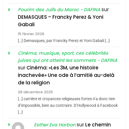
2
meurtrière selon le rapport
«Tu dis génocide, je dis
sur
Pourim des Juifs du Maroc - DAFINA
d’ADL contre
DEMASQUES – Francky Perez & Yoni
guerre»: La nouvelle
FRANCE
ISRAÉL
l’antisémitisme
Gabali
chanson de Boy George
ISRAÉL
JUDAISME
6
15 février 2026
FIÈRE, DIGNE ET RÉSILIENTE :
3
[…] Demasques, par Francky Perez et Yoni Gabali […]
POURQUOI JE REVENDIQUE
Tout sur la Nostalgie
MA JUDAÏTE par Thérèse
Cinéma, musique, sport, ces célébrités
ISRAÉL
JUDAISME
juives qui ont atteint les sommets - DAFINA
Zrihen-Dvir
SOUVENIRS
sur
Cinéma: «Les 3M, une histoire
7
CE QUI NOUS MANQUE –
inachevée» Une ode à l’amitié au-delà
4
Jacques Hadida
de la religion
Accords d’Isaac:
28 décembre 2025
l’alliance pourrait
JUDAISME
[…] carrière et croyances religieuses fortes n’a donc rien
s’étendre à 13 pays
ISRAÉL
JUDAISME
8
d’impossible, bien au contraire. D’Hollywood à Facebook
d’Amérique latine
Maroc : Les amandes de
[…]
5
Tafraout, le miel de Tadla
2025, l’année la plus
sur
Le chemin
Esther Eva Harbon
Azilal consacrés produits