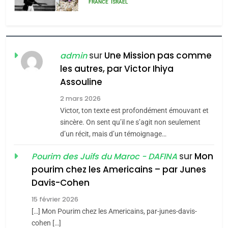
MA JUDAÏTE par Thérèse
ISRAÉL
JUDAISME
Zrihen-Dvir
7
CE QUI NOUS MANQUE –
sur
Une Mission pas comme
admin
Jacques Hadida
les autres, par Victor Ihiya
JUDAISME
Assouline
8
2 mars 2026
Maroc : Les amandes de
Victor, ton texte est profondément émouvant et
Tafraout, le miel de Tadla
sincère. On sent qu’il ne s’agit non seulement
d’un récit, mais d’un témoignage…
Azilal consacrés produits
DAFINA
MAROC
du terroir
sur
Mon
Pourim des Juifs du Maroc - DAFINA
1
pourim chez les Americains – par Junes
Oeil ravageur – Vanessa
Davis-Cohen
De Loya Stauber
15 février 2026
CINEMA
ISRAÉL
[…] Mon Pourim chez les Americains, par-junes-davis-
5
2025, l’année la plus
cohen […]