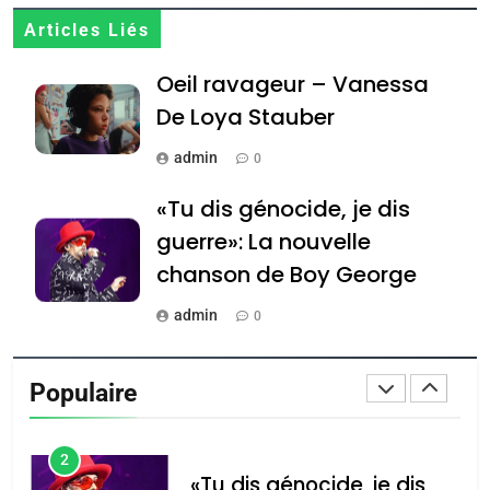
Articles Liés
8
Maroc : Les amandes de
Oeil ravageur – Vanessa
Tafraout, le miel de Tadla
De Loya Stauber
Azilal consacrés produits
DAFINA
MAROC
du terroir
admin
0
1
Oeil ravageur – Vanessa
«Tu dis génocide, je dis
De Loya Stauber
guerre»: La nouvelle
chanson de Boy George
CINEMA
ISRAÉL
admin
0
2
«Tu dis génocide, je dis
Tout sur la Nostalgie
guerre»: La nouvelle
Populaire
admin
chanson de Boy George
0
ISRAÉL
JUDAISME
Accords d’Isaac: l’alliance
נשיא המדינה יצחק
3