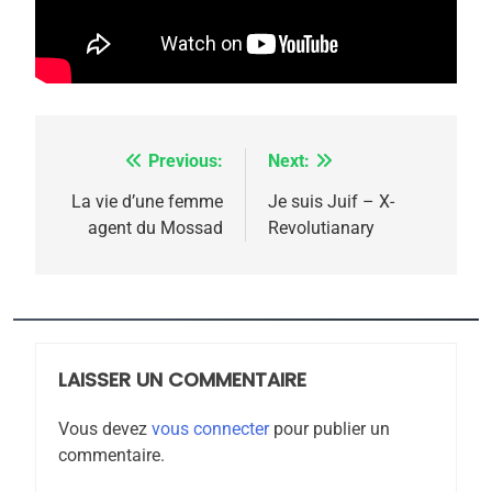
rapport d’ADL contre
FRANCE
ISRAÉL
l’antisémitisme
6
FIÈRE, DIGNE ET RÉSILIENTE :
POURQUOI JE REVENDIQUE
Previous:
Next:
Navigation
MA JUDAÏTE par Thérèse
ISRAÉL
JUDAISME
de
La vie d’une femme
Je suis Juif – X-
Zrihen-Dvir
agent du Mossad
Revolutianary
7
l’article
CE QUI NOUS MANQUE –
Jacques Hadida
JUDAISME
LAISSER UN COMMENTAIRE
8
Maroc : Les amandes de
Vous devez
vous connecter
pour publier un
Tafraout, le miel de Tadla
commentaire.
Azilal consacrés produits
DAFINA
MAROC