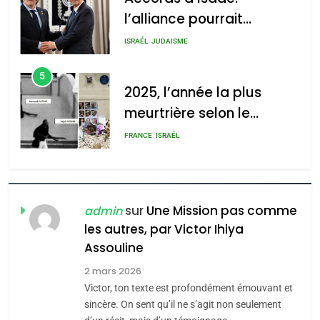
l’alliance pourrait
s’étendre à 13 pays
ISRAÉL
JUDAISME
d’Amérique latine
5
2025, l’année la plus
meurtrière selon le
rapport d’ADL contre
FRANCE
ISRAÉL
l’antisémitisme
6
FIÈRE, DIGNE ET RÉSILIENTE :
POURQUOI JE REVENDIQUE
sur
Une Mission pas comme
admin
MA JUDAÏTE par Thérèse
les autres, par Victor Ihiya
ISRAÉL
JUDAISME
Assouline
Zrihen-Dvir
7
2 mars 2026
CE QUI NOUS MANQUE –
Victor, ton texte est profondément émouvant et
Jacques Hadida
sincère. On sent qu’il ne s’agit non seulement