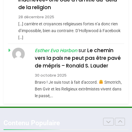
POURQUOI JE REVENDIQUE
3
de la religion
MA JUDAÏTE par Thérèse
Tout sur la Nostalgie
ISRAÉL
JUDAISME
Zrihen-Dvir
28 décembre 2025
SOUVENIRS
[…] carrière et croyances religieuses fortes n’a donc rien
7
CE QUI NOUS MANQUE –
d’impossible, bien au contraire. D’Hollywood à Facebook
[…]
Jacques Hadida
4
Accords d’Isaac:
sur
Le chemin
JUDAISME
Esther Eva Harbon
l’alliance pourrait
vers la paix ne peut pas être pavé
s’étendre à 13 pays
8
de mépris – Ronald S. Lauder
ISRAÉL
JUDAISME
Maroc : Les amandes de
d’Amérique latine
30 octobre 2025
Tafraout, le miel de Tadla
5
Bravo ! Je suis tout à fait d'accord.
Smotrich,
2025, l’année la plus
Azilal consacrés produits
DAFINA
MAROC
Ben Gvir et les Religieux extrêmistes vivent dans
meurtrière selon le
du terroir
le passé,…
rapport d’ADL contre
1
FRANCE
ISRAÉL
Oeil ravageur – Vanessa De
l’antisémitisme
Loya Stauber
6
Contenu Populaire
FIÈRE, DIGNE ET RÉSILIENTE :
CINEMA
ISRAÉL