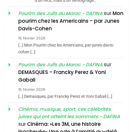
d’un récit, mais d’un témoignage…
JUDAISME
sur
Mon
Pourim des Juifs du Maroc - DAFINA
8
pourim chez les Americains – par Junes
Maroc : Les amandes de
Davis-Cohen
Tafraout, le miel de Tadla
15 février 2026
Azilal consacrés produits
DAFINA
MAROC
[…] Mon Pourim chez les Americains, par-junes-davis-
du terroir
cohen […]
1
Oeil ravageur – Vanessa
sur
Pourim des Juifs du Maroc - DAFINA
De Loya Stauber
DEMASQUES – Francky Perez & Yoni
5
Gabali
CINEMA
ISRAÉL
2025, l’année la plus
15 février 2026
meurtrière selon le rapport
2
[…] Demasques, par Francky Perez et Yoni Gabali […]
«Tu dis génocide, je dis
d’ADL contre
FRANCE
ISRAÉL
guerre»: La nouvelle
Cinéma, musique, sport, ces célébrités
l’antisémitisme
juives qui ont atteint les sommets - DAFINA
chanson de Boy George
6
ISRAÉL
JUDAISME
FIÈRE, DIGNE ET RÉSILIENTE :
sur
Cinéma: «Les 3M, une histoire
inachevée» Une ode à l’amitié au-delà