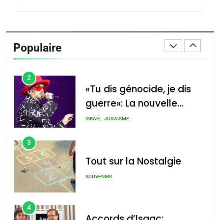
du terroir
1
Oeil ravageur – Vanessa
De Loya Stauber
Populaire
CINEMA
ISRAÉL
2
«Tu dis génocide, je dis
guerre»: La nouvelle
chanson de Boy George
ISRAÉL
JUDAISME
3
Tout sur la Nostalgie
SOUVENIRS
4
Accords d’Isaac: