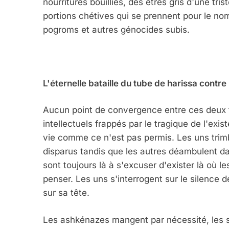
nourritures bouillies, des êtres gris d'une tri
portions chétives qui se prennent pour le no
pogroms et autres génocides subis.
L'éternelle bataille du tube de harissa contre
Aucun point de convergence entre ces deux 
intellectuels frappés par le tragique de l'exi
vie comme ce n'est pas permis. Les uns trimb
disparus tandis que les autres déambulent da
sont toujours là à s'excuser d'exister là où le
penser. Les uns s'interrogent sur le silence d
sur sa tête.
Les ashkénazes mangent par nécessité, les s