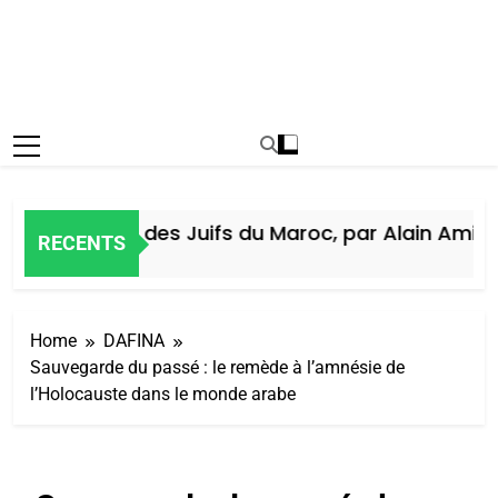
Histoire des Juifs du Maroc, par Alain Amiel
RECENTS
5 Jours Ago
Home
DAFINA
Sauvegarde du passé : le remède à l’amnésie de
l’Holocauste dans le monde arabe