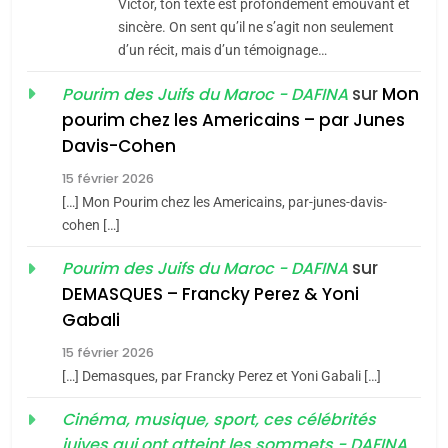
Victor, ton texte est profondément émouvant et
Tafraout, le miel de Tadla
sincère. On sent qu’il ne s’agit non seulement
d’un récit, mais d’un témoignage…
Azilal consacrés produits
DAFINA
MAROC
du terroir
sur
Mon
Pourim des Juifs du Maroc - DAFINA
1
pourim chez les Americains – par Junes
Oeil ravageur – Vanessa
Davis-Cohen
De Loya Stauber
15 février 2026
5
CINEMA
ISRAÉL
[…] Mon Pourim chez les Americains, par-junes-davis-
2025, l’année la plus
cohen […]
2
meurtrière selon le rapport
«Tu dis génocide, je dis
sur
Pourim des Juifs du Maroc - DAFINA
d’ADL contre
FRANCE
ISRAÉL
guerre»: La nouvelle
DEMASQUES – Francky Perez & Yoni
l’antisémitisme
chanson de Boy George
Gabali
6
ISRAÉL
JUDAISME
FIÈRE, DIGNE ET RÉSILIENTE :
15 février 2026
3
POURQUOI JE REVENDIQUE
[…] Demasques, par Francky Perez et Yoni Gabali […]
MA JUDAÏTE par Thérèse
Tout sur la Nostalgie
ISRAÉL
JUDAISME
Cinéma, musique, sport, ces célébrités
Zrihen-Dvir
juives qui ont atteint les sommets - DAFINA
SOUVENIRS