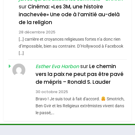
7
sur
Cinéma: «Les 3M, une histoire
CE QUI NOUS MANQUE –
inachevée» Une ode à l’amitié au-delà
4
Jacques Hadida
de la religion
Accords d’Isaac:
JUDAISME
l’alliance pourrait
28 décembre 2025
[…] carrière et croyances religieuses fortes n’a donc rien
s’étendre à 13 pays
8
ISRAÉL
JUDAISME
d’impossible, bien au contraire. D’Hollywood à Facebook
Maroc : Les amandes de
d’Amérique latine
[…]
5
Tafraout, le miel de Tadla
2025, l’année la plus
sur
Le chemin
Esther Eva Harbon
Azilal consacrés produits
DAFINA
MAROC
meurtrière selon le
vers la paix ne peut pas être pavé
du terroir
rapport d’ADL contre
de mépris – Ronald S. Lauder
1
FRANCE
ISRAÉL
Oeil ravageur – Vanessa De
l’antisémitisme
30 octobre 2025
6
Loya Stauber
Bravo ! Je suis tout à fait d'accord.
Smotrich,
FIÈRE, DIGNE ET RÉSILIENTE :
Ben Gvir et les Religieux extrêmistes vivent dans
CINEMA
ISRAÉL
POURQUOI JE REVENDIQUE
le passé,…
MA JUDAÏTE par Thérèse
2
ISRAÉL
JUDAISME
«Tu dis génocide, je dis
Zrihen-Dvir