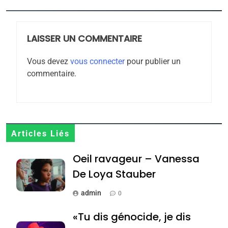
6
FIÈRE, DIGNE ET RÉSILIENTE :
POURQUOI JE REVENDIQUE
LAISSER UN COMMENTAIRE
MA JUDAÏTE par Thérèse
ISRAÉL
JUDAISME
Zrihen-Dvir
Vous devez
vous connecter
pour publier un
7
commentaire.
CE QUI NOUS MANQUE –
Jacques Hadida
JUDAISME
Articles Liés
8
Maroc : Les amandes de
Oeil ravageur – Vanessa
Tafraout, le miel de Tadla
De Loya Stauber
Azilal consacrés produits
DAFINA
MAROC
du terroir
admin
0
1
Oeil ravageur – Vanessa
«Tu dis génocide, je dis