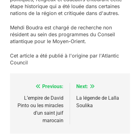
étape historique qui a été louée dans certaines
nations de la région et critiquée dans d'autres.
Mehdi Boudra est chargé de recherche non
résident au sein des programmes du Conseil
atlantique pour le Moyen-Orient.
Cet article a été publié à l'origine par l'Atlantic
Council
Previous:
Next:
Navigation
de
L’empire de David
La légende de Lalla
5
2025, l’année la plus
Pinto ou les miracles
Soulika
l’article
d’un saint juif
meurtrière selon le
marocain
rapport d’ADL contre
FRANCE
ISRAÉL
l’antisémitisme