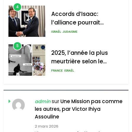
d’Amérique latine
5
2025, l’année la plus
meurtrière selon le
2025, l’année la plus
rapport d’ADL contre
meurtrière selon le rapport
FRANCE
ISRAÉL
l’antisémitisme
d’ADL contre
6
l’antisémitisme
FIÈRE, DIGNE ET RÉSILIENTE :
POURQUOI JE REVENDIQUE
admin
0
MA JUDAÏTE par Thérèse
ISRAÉL
JUDAISME
Zrihen-Dvir
7
CE QUI NOUS MANQUE –
Jacques Hadida
sur
Une Mission pas comme
admin
les autres, par Victor Ihiya
JUDAISME
Assouline
8
2 mars 2026
Maroc : Les amandes de