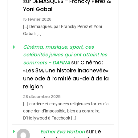
sur
DEMASQUES – Francky Perez &
Nouvelle Chanson De
ISRAÉL
JUDAISME
Yoni Gabali
Boy George
3
15 février 2026
Tout Sur La Nostalgie
[…] Demasques, par Francky Perez et Yoni
SOUVENIRS
Gabali […]
4
Cinéma, musique, sport, ces
Accords D’Isaac:
célébrités juives qui ont atteint les
L’alliance Pourrait
sur
Cinéma:
sommets - DAFINA
S’étendre À 13 Pays
ISRAÉL
JUDAISME
«Les 3M, une histoire inachevée»
D’Amérique Latine
Une ode à l’amitié au-delà de la
5
2025, L’année La Plus
religion
Meurtrière Selon Le
28 décembre 2025
Rapport D’ADL
FRANCE
ISRAÉL
[…] carrière et croyances religieuses fortes n’a
Contre
donc rien d’impossible, bien au contraire.
6
FIÈRE, DIGNE ET
D’Hollywood à Facebook […]
L’antisémitisme
RÉSILIENTE :
sur
Le
Esther Eva Harbon
POURQUOI JE