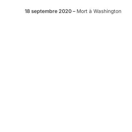
18 septembre 2020 –
Mort à Washington
5
2025, L’année La Plus
FRANCE
ISRAÉL
6