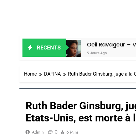
 Amiel
Oeil Ravageur – Vanessa De L
RECENTS
5 Jours Ago
Home
DAFINA
Ruth Bader Ginsburg, juge à la 
Ruth Bader Ginsburg, ju
Etats-Unis, est morte à 
0
Admin
6 Mins