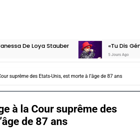
oya Stauber
«Tu Dis Génocide, Je D
5 Jours Ago
Cour suprême des Etats-Unis, est morte à l’âge de 87 ans
ge à la Cour suprême des
l’âge de 87 ans