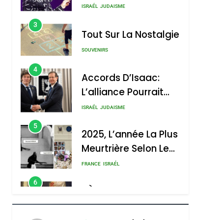
Nouvelle Chanson De
ISRAÉL
JUDAISME
Boy George
3
Tout Sur La Nostalgie
SOUVENIRS
4
Accords D’Isaac:
L’alliance Pourrait
S’étendre À 13 Pays
ISRAÉL
JUDAISME
D’Amérique Latine
5
2025, L’année La Plus
Meurtrière Selon Le
Rapport D’ADL
FRANCE
ISRAÉL
Contre
6
FIÈRE, DIGNE ET
L’antisémitisme
RÉSILIENTE :
POURQUOI JE