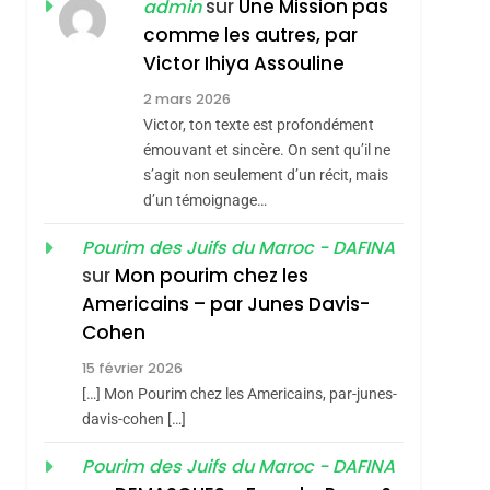
ISRAÉL
JUDAISME
sur
Une Mission pas
admin
REVENDIQUE MA
comme les autres, par
7
CE QUI NOUS
JUDAÏTE Par Thérèse
Victor Ihiya Assouline
MANQUE – Jacques
Zrihen-Dvir
2 mars 2026
Hadida
Victor, ton texte est profondément
JUDAISME
émouvant et sincère. On sent qu’il ne
8
s’agit non seulement d’un récit, mais
Maroc : Les Amandes
d’un témoignage…
De Tafraout, Le Miel
De Tadla Azilal
Pourim des Juifs du Maroc - DAFINA
DAFINA
MAROC
sur
Mon pourim chez les
Consacrés Produits
1
Americains – par Junes Davis-
Oeil Ravageur –
Du Terroir
Cohen
Vanessa De Loya
15 février 2026
Stauber
CINEMA
ISRAÉL
[…] Mon Pourim chez les Americains, par-junes-
2
davis-cohen […]
«Tu Dis Génocide, Je
Pourim des Juifs du Maroc - DAFINA
Dis Guerre»: La