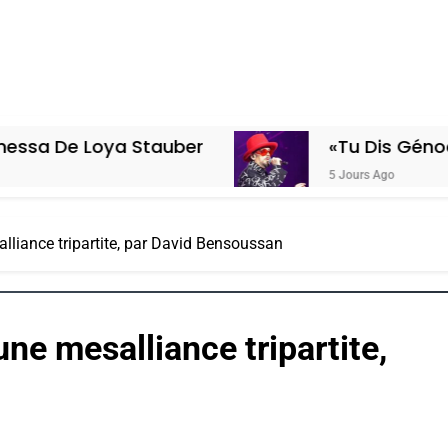
ya Stauber
«Tu Dis Génocide, Je Dis
5 Jours Ago
alliance tripartite, par David Bensoussan
une mesalliance tripartite,