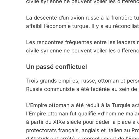
civile syrienne ne peuvent voiler les différen
La descente d’un avion russe à la frontière t
affaibli l’économie turque. Il y a eu réconcili
Les rencontres fréquentes entre les leaders r
civile syrienne ne peuvent voiler les différen
Un passé conflictuel
Trois grands empires, russe, ottoman et per
Russie communiste a été fédérée au sein de 
L'Empire ottoman a été réduit à la Turquie ac
l'Empire ottoman fut qualifié «d'homme malade
à partir du XIXe siècle pour céder la place 
protectorats français, anglais et italien au P
d'Atatürk ont arrêté le morcellement de l'E