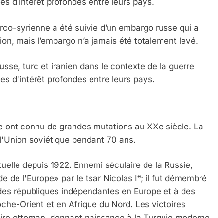
ces d’intérêt profondes entre leurs pays.
urco-syrienne a été suivie d’un embargo russe qui a
ation, mais l’embargo n’a jamais été totalement levé.
usse, turc et iranien dans le contexte de la guerre
ces d'intérêt profondes entre leurs pays.
se ont connu de grandes mutations au XXe siècle. La
l'Union soviétique pendant 70 ans.
tuelle depuis 1922. Ennemi séculaire de la Russie,
e
 de l'Europe» par le tsar Nicolas I
; il fut démembré
à des républiques indépendantes en Europe et à des
roche-Orient et en Afrique du Nord. Les victoires
mpire ottoman, donnant naissance à la Turquie moderne