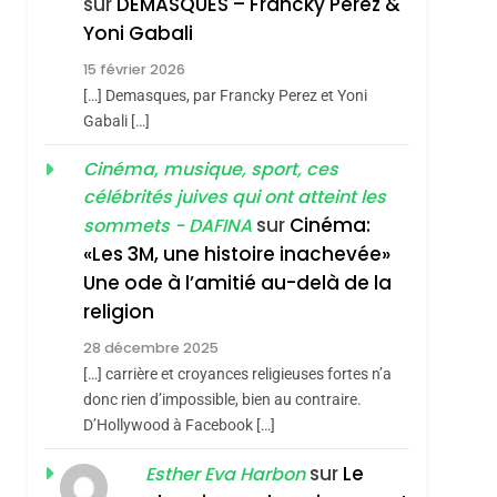
sur
DEMASQUES – Francky Perez &
Nouvelle Chanson De
ISRAÉL
JUDAISME
Yoni Gabali
Boy George
3
15 février 2026
Tout Sur La Nostalgie
[…] Demasques, par Francky Perez et Yoni
SOUVENIRS
Gabali […]
4
Cinéma, musique, sport, ces
Accords D’Isaac:
célébrités juives qui ont atteint les
L’alliance Pourrait
sur
Cinéma:
sommets - DAFINA
S’étendre À 13 Pays
ISRAÉL
JUDAISME
«Les 3M, une histoire inachevée»
D’Amérique Latine
Une ode à l’amitié au-delà de la
5
2025, L’année La Plus
religion
Meurtrière Selon Le
28 décembre 2025
Rapport D’ADL
FRANCE
ISRAÉL
[…] carrière et croyances religieuses fortes n’a
Contre
donc rien d’impossible, bien au contraire.
6
FIÈRE, DIGNE ET
D’Hollywood à Facebook […]
L’antisémitisme
RÉSILIENTE :
sur
Le
Esther Eva Harbon
POURQUOI JE