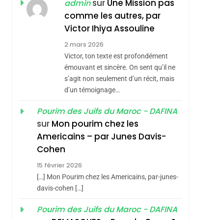
ISRAÉL
JUDAISME
sur
Une Mission pas
admin
REVENDIQUE MA
comme les autres, par
7
CE QUI NOUS
JUDAÏTE Par Thérèse
Victor Ihiya Assouline
MANQUE – Jacques
Zrihen-Dvir
2 mars 2026
Hadida
Victor, ton texte est profondément
JUDAISME
émouvant et sincère. On sent qu’il ne
8
s’agit non seulement d’un récit, mais
Maroc : Les Amandes
d’un témoignage…
De Tafraout, Le Miel
De Tadla Azilal
Pourim des Juifs du Maroc - DAFINA
DAFINA
MAROC
sur
Mon pourim chez les
Consacrés Produits
1
Americains – par Junes Davis-
Oeil Ravageur –
Du Terroir
Cohen
Vanessa De Loya
15 février 2026
Stauber
CINEMA
ISRAÉL
[…] Mon Pourim chez les Americains, par-junes-
2
davis-cohen […]
«Tu Dis Génocide, Je
Pourim des Juifs du Maroc - DAFINA
Dis Guerre»: La