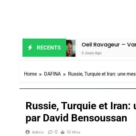
Amiel
Oeil Ravageur – Vanessa De Lo
RECENTS
5 Jours Ago
Home
DAFINA
Russie, Turquie et Iran: une mes
Russie, Turquie et Iran: 
par David Bensoussan
0
Admin
10 Mins