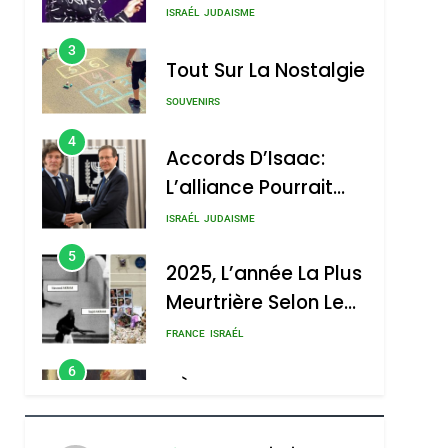
Nouvelle Chanson De
ISRAÉL
JUDAISME
Boy George
3
Tout Sur La Nostalgie
SOUVENIRS
4
Accords D’Isaac:
L’alliance Pourrait
S’étendre À 13 Pays
ISRAÉL
JUDAISME
D’Amérique Latine
5
2025, L’année La Plus
Meurtrière Selon Le
Rapport D’ADL
FRANCE
ISRAÉL
Contre
6
FIÈRE, DIGNE ET
L’antisémitisme
RÉSILIENTE :
POURQUOI JE