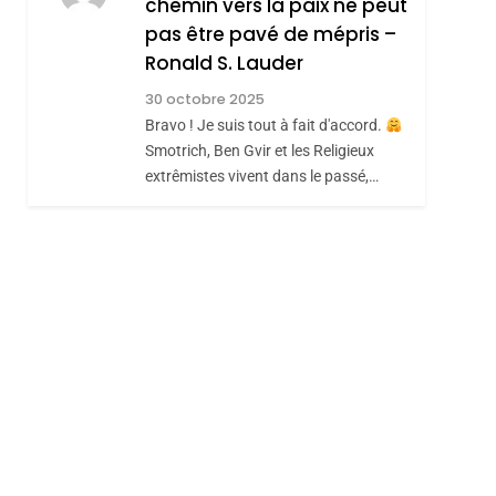
chemin vers la paix ne peut
ISRAÉL
JUDAISME
REVENDIQUE MA
pas être pavé de mépris –
7
CE QUI NOUS
JUDAÏTE Par Thérèse
Ronald S. Lauder
MANQUE – Jacques
Zrihen-Dvir
30 octobre 2025
Hadida
Bravo ! Je suis tout à fait d'accord.
JUDAISME
Smotrich, Ben Gvir et les Religieux
8
extrêmistes vivent dans le passé,…
Maroc : Les Amandes
De Tafraout, Le Miel
De Tadla Azilal
DAFINA
MAROC
Consacrés Produits
Du Terroir