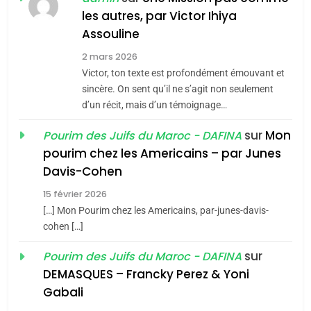
MA JUDAÏTE par Thérèse
les autres, par Victor Ihiya
ISRAÉL
JUDAISME
Assouline
Zrihen-Dvir
7
2 mars 2026
CE QUI NOUS MANQUE –
Victor, ton texte est profondément émouvant et
Jacques Hadida
sincère. On sent qu’il ne s’agit non seulement
d’un récit, mais d’un témoignage…
JUDAISME
sur
Mon
Pourim des Juifs du Maroc - DAFINA
8
pourim chez les Americains – par Junes
Maroc : Les amandes de
Davis-Cohen
Tafraout, le miel de Tadla
15 février 2026
Azilal consacrés produits
DAFINA
MAROC
[…] Mon Pourim chez les Americains, par-junes-davis-
du terroir
cohen […]
1
Oeil ravageur – Vanessa
sur
Pourim des Juifs du Maroc - DAFINA
De Loya Stauber
DEMASQUES – Francky Perez & Yoni
5
Gabali
CINEMA
ISRAÉL
2025, l’année la plus