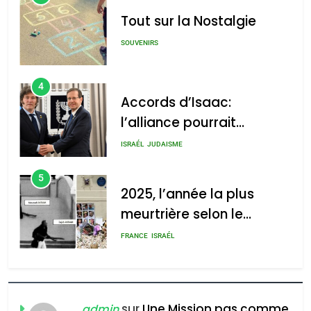
Tout sur la Nostalgie
SOUVENIRS
4
Accords d’Isaac:
l’alliance pourrait
s’étendre à 13 pays
ISRAÉL
JUDAISME
d’Amérique latine
5
2025, l’année la plus
meurtrière selon le
rapport d’ADL contre
FRANCE
ISRAÉL
l’antisémitisme
6
FIÈRE, DIGNE ET RÉSILIENTE :
POURQUOI JE REVENDIQUE
sur
Une Mission pas comme
admin