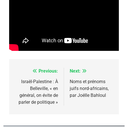
5
2025, l’année la plus
meurtrière selon le
rapport d’ADL contre
FRANCE
ISRAÉL
l’antisémitisme
6
FIÈRE, DIGNE ET RÉSILIENTE :
Previous:
Next:
Navigation
POURQUOI JE REVENDIQUE
de
Israël-Palestine : À
Noms et prénoms
MA JUDAÏTE par Thérèse
Belleville, « en
juifs nord-africains,
ISRAÉL
JUDAISME
l’article
général, on évite de
par Joëlle Bahloul
Zrihen-Dvir
parler de politique »
7
CE QUI NOUS MANQUE –
Jacques Hadida
JUDAISME