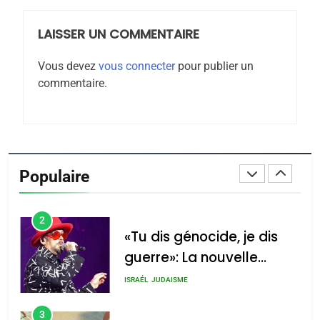
LAISSER UN COMMENTAIRE
8
Maroc : Les amandes de
Vous devez
vous connecter
pour publier un
Tafraout, le miel de Tadla
commentaire.
Azilal consacrés produits
DAFINA
MAROC
du terroir
1
Oeil ravageur – Vanessa
De Loya Stauber
Populaire
CINEMA
ISRAÉL
2
«Tu dis génocide, je dis
guerre»: La nouvelle
chanson de Boy George
ISRAÉL
JUDAISME
3