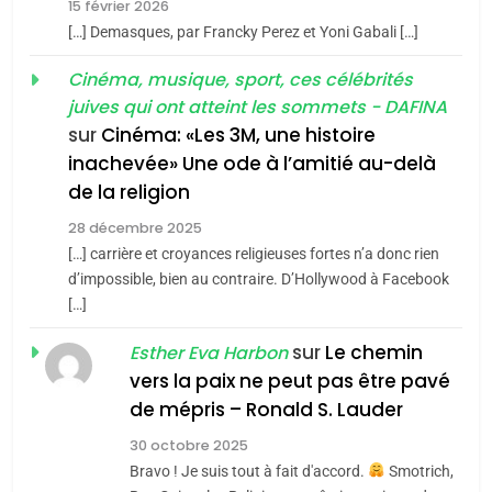
15 février 2026
meurtrière selon le rapport
2
[…] Demasques, par Francky Perez et Yoni Gabali […]
«Tu dis génocide, je dis
d’ADL contre
FRANCE
ISRAÉL
guerre»: La nouvelle
Cinéma, musique, sport, ces célébrités
l’antisémitisme
juives qui ont atteint les sommets - DAFINA
chanson de Boy George
6
ISRAÉL
JUDAISME
FIÈRE, DIGNE ET RÉSILIENTE :
sur
Cinéma: «Les 3M, une histoire
inachevée» Une ode à l’amitié au-delà
POURQUOI JE REVENDIQUE
3
de la religion
MA JUDAÏTE par Thérèse
Tout sur la Nostalgie
ISRAÉL
JUDAISME
Zrihen-Dvir
28 décembre 2025
SOUVENIRS
[…] carrière et croyances religieuses fortes n’a donc rien
7
CE QUI NOUS MANQUE –
d’impossible, bien au contraire. D’Hollywood à Facebook
[…]
Jacques Hadida
4
Accords d’Isaac:
sur
Le chemin
JUDAISME
Esther Eva Harbon
l’alliance pourrait
vers la paix ne peut pas être pavé
s’étendre à 13 pays
8
de mépris – Ronald S. Lauder
ISRAÉL
JUDAISME
Maroc : Les amandes de
d’Amérique latine
30 octobre 2025
Tafraout, le miel de Tadla
5
Bravo ! Je suis tout à fait d'accord.
Smotrich,
2025, l’année la plus
Azilal consacrés produits
DAFINA
MAROC