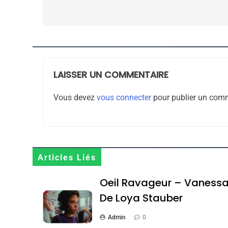
l’article
CE QUI NOUS MANQUE
JUDAISME
LAISSER UN COMMENTAIRE
Vous devez
vous connecter
pour publier un comm
8
Articles Liés
Maroc : Les Amandes D
Terroir
Oeil Ravageur – Vaness
DAFINA
MAROC
De Loya Stauber
Admin
0