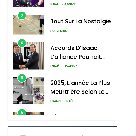
Nouvelle Chanson De
ISRAÉL
JUDAISME
Boy George
3
Tout Sur La Nostalgie
SOUVENIRS
4
Accords D’Isaac:
L’alliance Pourrait
S’étendre À 13 Pays
ISRAÉL
JUDAISME
D’Amérique Latine
5
2025, L’année La Plus
Meurtrière Selon Le
Rapport D’ADL
FRANCE
ISRAÉL
Contre
6
FIÈRE, DIGNE ET
L’antisémitisme
RÉSILIENTE :
sémitisme
POURQUOI JE