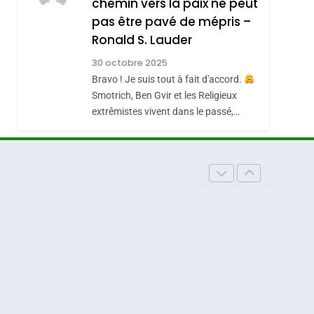
chemin vers la paix ne peut
ISRAÉL
JUDAISME
REVENDIQUE MA
pas être pavé de mépris –
7
CE QUI NOUS
JUDAÏTE Par Thérèse
Ronald S. Lauder
MANQUE – Jacques
Zrihen-Dvir
30 octobre 2025
Hadida
Bravo ! Je suis tout à fait d'accord.
JUDAISME
Smotrich, Ben Gvir et les Religieux
8
extrêmistes vivent dans le passé,…
Maroc : Les Amandes
De Tafraout, Le Miel
De Tadla Azilal
DAFINA
MAROC
Consacrés Produits
Du Terroir