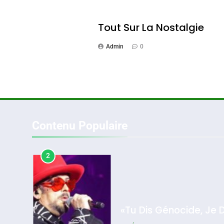
1
Tout Sur La Nostalgie
Admin
0
Oeil Ravageur – Vane
CINEMA
ISRAÉL
Contenu Populaire
2
2025, L’année La Plus
Meurtrière Selon Le Rappo
«Tu Dis Génocide, Je 
D’ADL Contre