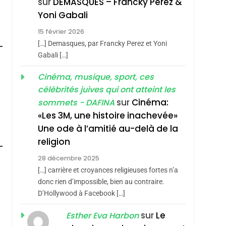
sur
DEMASQUES – Francky Perez &
Nouvelle Chanson De
ISRAÉL
JUDAISME
Yoni Gabali
Boy George
3
15 février 2026
Tout Sur La Nostalgie
[…] Demasques, par Francky Perez et Yoni
SOUVENIRS
Gabali […]
4
Cinéma, musique, sport, ces
Accords D’Isaac:
célébrités juives qui ont atteint les
L’alliance Pourrait
sur
Cinéma:
sommets - DAFINA
S’étendre À 13 Pays
ISRAÉL
JUDAISME
«Les 3M, une histoire inachevée»
D’Amérique Latine
Une ode à l’amitié au-delà de la
5
2025, L’année La Plus
religion
Meurtrière Selon Le
roduits Du
28 décembre 2025
Rapport D’ADL
FRANCE
ISRAÉL
[…] carrière et croyances religieuses fortes n’a
Contre
donc rien d’impossible, bien au contraire.
6
FIÈRE, DIGNE ET
D’Hollywood à Facebook […]
L’antisémitisme
RÉSILIENTE :
sur
Le
Esther Eva Harbon
POURQUOI JE