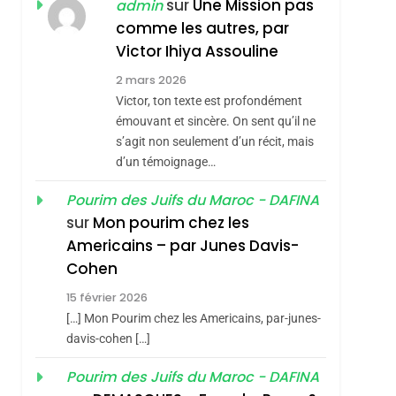
ISRAÉL
JUDAISME
sur
Une Mission pas
admin
REVENDIQUE MA
comme les autres, par
7
CE QUI NOUS
JUDAÏTE Par Thérèse
Victor Ihiya Assouline
MANQUE – Jacques
Zrihen-Dvir
2 mars 2026
Hadida
Victor, ton texte est profondément
JUDAISME
émouvant et sincère. On sent qu’il ne
8
s’agit non seulement d’un récit, mais
Maroc : Les Amandes
d’un témoignage…
De Tafraout, Le Miel
hérèse Zrihen-
De Tadla Azilal
Pourim des Juifs du Maroc - DAFINA
DAFINA
MAROC
sur
Mon pourim chez les
Consacrés Produits
1
Americains – par Junes Davis-
Oeil Ravageur –
Du Terroir
Cohen
Vanessa De Loya
15 février 2026
Stauber
CINEMA
ISRAÉL
[…] Mon Pourim chez les Americains, par-junes-
2
davis-cohen […]
«Tu Dis Génocide, Je
Pourim des Juifs du Maroc - DAFINA
Dis Guerre»: La