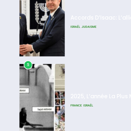
Accords D’Isaac: L’all
ISRAÉL
JUDAISME
5
2025, L’année La Plus
FRANCE
ISRAÉL