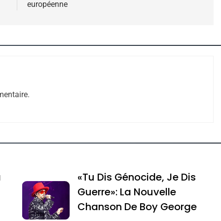
européenne
 – Jacques Hadida
entaire.
e Tafraout, Le Miel De Tadla Azilal Consacrés P
a
«Tu Dis Génocide, Je Dis
Guerre»: La Nouvelle
Chanson De Boy George