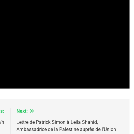
IENTE : POURQUOI JE REVENDIQUE MA JUDAÏTE Par T
s:
Next:
’h
Lettre de Patrick Simon à Leila Shahid,
Ambassadrice de la Palestine auprès de l’Union