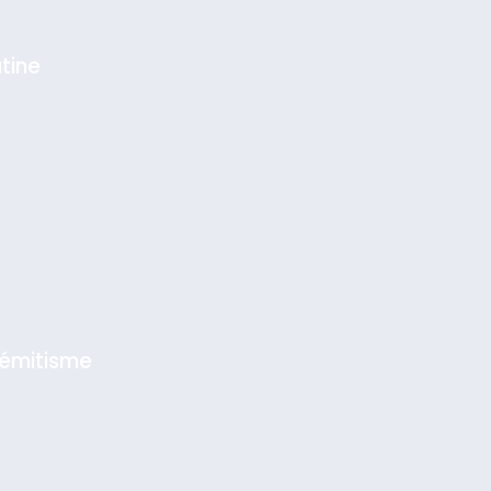
tine
sémitisme