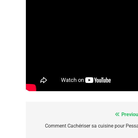
FRANCE
ISRAÉL
6
FIÈRE, DIGNE ET RÉSIL
Dvir
ISRAÉL
JUDAISME
Previou
Navigation
7
de
Comment Cachériser sa cuisine pour Pessa