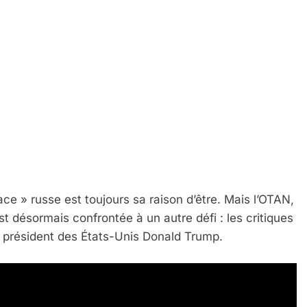
ce » russe est toujours sa raison d’être. Mais l’OTAN,
t désormais confrontée à un autre défi : les critiques
e président des États-Unis Donald Trump.
 Meurtrière Selon Le Rapport D’ADL Contre L’anti