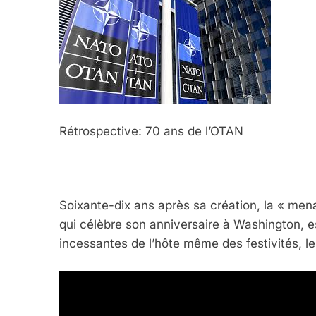
Rétrospective: 70 ans de l’OTAN
Soixante-dix ans après sa création, la « mena
5
qui célèbre son anniversaire à Washington, es
incessantes de l’hôte même des festivités, l
2025, L’année La Plus