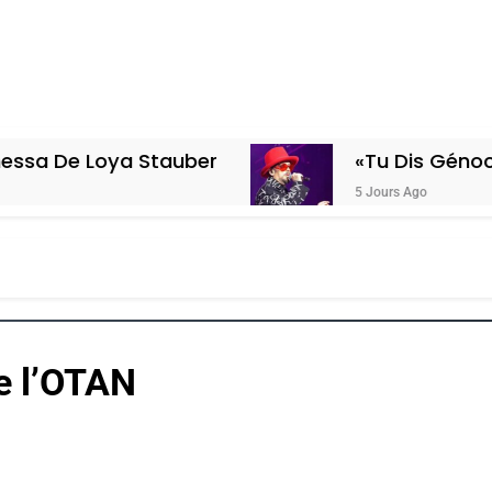
 Loya Stauber
«Tu Dis Génocide, Je
5 Jours Ago
e l’OTAN