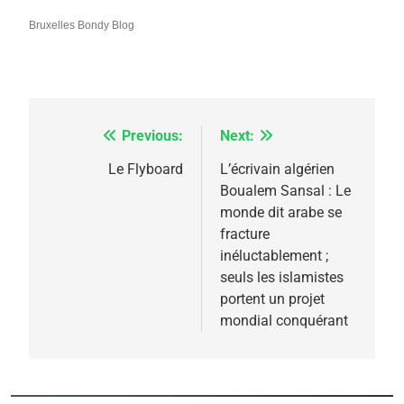
Bruxelles Bondy Blog
Previous:
Next:
Navigation
de
Le Flyboard
L’écrivain algérien
Boualem Sansal : Le
l’article
monde dit arabe se
fracture
5
inéluctablement ;
2025, l’année la plus
seuls les islamistes
meurtrière selon le
portent un projet
mondial conquérant
rapport d’ADL contre
FRANCE
ISRAÉL
l’antisémitisme
6
FIÈRE, DIGNE ET RÉSILIENTE :