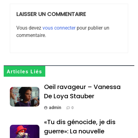
POURQUOI JE REVENDIQUE
MA JUDAÏTE par Thérèse
LAISSER UN COMMENTAIRE
ISRAÉL
JUDAISME
Zrihen-Dvir
Vous devez
vous connecter
pour publier un
7
commentaire.
CE QUI NOUS MANQUE –
Jacques Hadida
JUDAISME
8
Articles Liés
Maroc : Les amandes de
Oeil ravageur – Vanessa
Tafraout, le miel de Tadla
Azilal consacrés produits
De Loya Stauber
DAFINA
MAROC
du terroir
admin
0
1
Oeil ravageur – Vanessa
«Tu dis génocide, je dis
De Loya Stauber
guerre»: La nouvelle
CINEMA
ISRAÉL