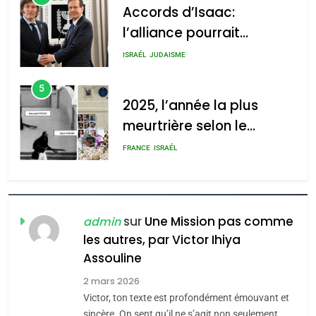
2025, l’année la plus
meurtrière selon le
2025, l’année la plus
rapport d’ADL contre
meurtrière selon le rapport
FRANCE
ISRAÉL
l’antisémitisme
d’ADL contre
6
l’antisémitisme
FIÈRE, DIGNE ET RÉSILIENTE :
POURQUOI JE REVENDIQUE
admin
0
MA JUDAÏTE par Thérèse
ISRAÉL
JUDAISME
Zrihen-Dvir
7
CE QUI NOUS MANQUE –
Jacques Hadida
sur
Une Mission pas comme
admin
les autres, par Victor Ihiya
JUDAISME
Assouline
8
2 mars 2026
Maroc : Les amandes de
Victor, ton texte est profondément émouvant et
Tafraout, le miel de Tadla
sincère. On sent qu’il ne s’agit non seulement