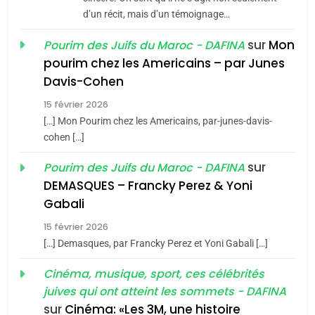
Azilal consacrés produits
d’un récit, mais d’un témoignage…
DAFINA
MAROC
du terroir
sur
Mon
Pourim des Juifs du Maroc - DAFINA
1
pourim chez les Americains – par Junes
Oeil ravageur – Vanessa
Davis-Cohen
De Loya Stauber
15 février 2026
5
CINEMA
ISRAÉL
2025, l’année la plus
[…] Mon Pourim chez les Americains, par-junes-davis-
cohen […]
meurtrière selon le rapport
2
«Tu dis génocide, je dis
d’ADL contre
sur
Pourim des Juifs du Maroc - DAFINA
FRANCE
ISRAÉL
guerre»: La nouvelle
l’antisémitisme
DEMASQUES – Francky Perez & Yoni
chanson de Boy George
6
Gabali
ISRAÉL
JUDAISME
FIÈRE, DIGNE ET RÉSILIENTE :
15 février 2026
POURQUOI JE REVENDIQUE
3
[…] Demasques, par Francky Perez et Yoni Gabali […]
MA JUDAÏTE par Thérèse
Tout sur la Nostalgie
ISRAÉL
JUDAISME
Cinéma, musique, sport, ces célébrités
Zrihen-Dvir
SOUVENIRS
juives qui ont atteint les sommets - DAFINA
7
CE QUI NOUS MANQUE –
sur
Cinéma: «Les 3M, une histoire