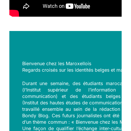
Bienvenue chez les Maroxellois
Regards croisés sur les identités belges et maroc
Durant une semaine, des étudiants marocains 
(l’Institut supérieur de l’information 
communication) et des étudiants belges de
(Institut des hautes études de communication soc
travaillé ensemble au sein de la rédaction du 
Bondy Blog. Ces futurs journalistes ont été réun
d’un thème commun : « Bienvenue chez les Marox
Une façon de qualifier l’échange inter-culturel 