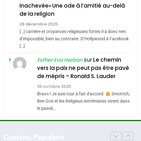
inachevée» Une ode à l’amitié au-delà
Jacques Hadida
4
Accords d’Isaac:
de la religion
JUDAISME
l’alliance pourrait
28 décembre 2025
s’étendre à 13 pays
[…] carrière et croyances religieuses fortes n’a donc rien
8
ISRAÉL
JUDAISME
Maroc : Les amandes de
d’impossible, bien au contraire. D’Hollywood à Facebook
d’Amérique latine
[…]
Tafraout, le miel de Tadla
5
2025, l’année la plus
Azilal consacrés produits
sur
Le chemin
DAFINA
MAROC
Esther Eva Harbon
meurtrière selon le
du terroir
vers la paix ne peut pas être pavé
rapport d’ADL contre
1
de mépris – Ronald S. Lauder
FRANCE
ISRAÉL
Oeil ravageur – Vanessa De
l’antisémitisme
30 octobre 2025
Loya Stauber
6
Bravo ! Je suis tout à fait d'accord.
Smotrich,
FIÈRE, DIGNE ET RÉSILIENTE :
CINEMA
ISRAÉL
Ben Gvir et les Religieux extrêmistes vivent dans
POURQUOI JE REVENDIQUE
le passé,…
MA JUDAÏTE par Thérèse
2
ISRAÉL
JUDAISME
«Tu dis génocide, je dis
Zrihen-Dvir
guerre»: La nouvelle
7
Contenu Populaire
CE QUI NOUS MANQUE –
chanson de Boy George