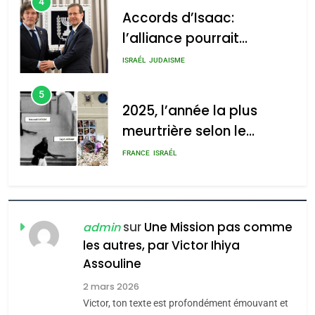
5
2025, l’année la plus
meurtrière selon le
2025, l’année la plus
rapport d’ADL contre
meurtrière selon le rapport
FRANCE
ISRAÉL
l’antisémitisme
d’ADL contre
6
l’antisémitisme
FIÈRE, DIGNE ET RÉSILIENTE :
POURQUOI JE REVENDIQUE
admin
0
MA JUDAÏTE par Thérèse
ISRAÉL
JUDAISME
Zrihen-Dvir
7
CE QUI NOUS MANQUE –
Jacques Hadida
sur
Une Mission pas comme
admin
les autres, par Victor Ihiya
JUDAISME
Assouline
8
2 mars 2026
Maroc : Les amandes de
Victor, ton texte est profondément émouvant et