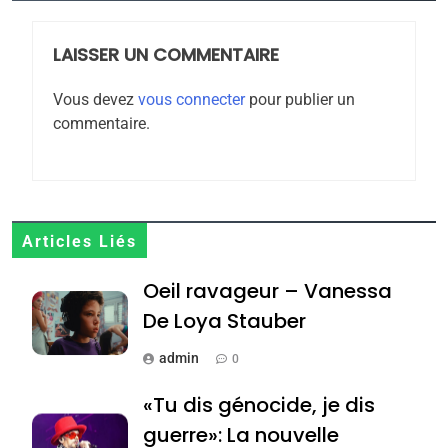
POURQUOI JE REVENDIQUE
MA JUDAÏTE par Thérèse
LAISSER UN COMMENTAIRE
ISRAÉL
JUDAISME
Zrihen-Dvir
Vous devez
vous connecter
pour publier un
7
commentaire.
CE QUI NOUS MANQUE –
Jacques Hadida
JUDAISME
8
Articles Liés
Maroc : Les amandes de
Oeil ravageur – Vanessa
Tafraout, le miel de Tadla
Azilal consacrés produits
De Loya Stauber
DAFINA
MAROC
du terroir
admin
0
1
Oeil ravageur – Vanessa
«Tu dis génocide, je dis
De Loya Stauber
guerre»: La nouvelle