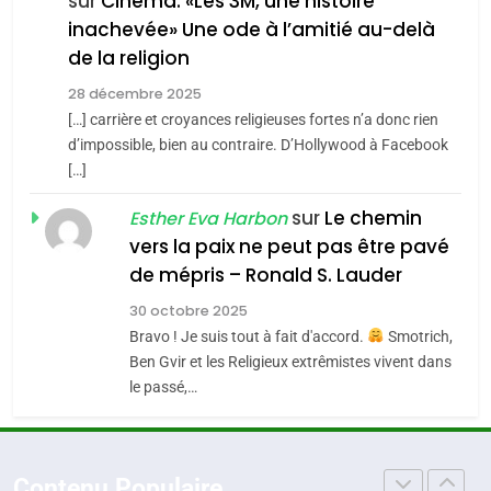
CE QUI NOUS MANQUE –
sur
Cinéma: «Les 3M, une histoire
inachevée» Une ode à l’amitié au-delà
Jacques Hadida
4
Accords d’Isaac:
de la religion
JUDAISME
l’alliance pourrait
28 décembre 2025
s’étendre à 13 pays
[…] carrière et croyances religieuses fortes n’a donc rien
8
ISRAÉL
JUDAISME
Maroc : Les amandes de
d’impossible, bien au contraire. D’Hollywood à Facebook
d’Amérique latine
[…]
Tafraout, le miel de Tadla
5
2025, l’année la plus
Azilal consacrés produits
sur
Le chemin
DAFINA
MAROC
Esther Eva Harbon
meurtrière selon le
du terroir
vers la paix ne peut pas être pavé
rapport d’ADL contre
1
de mépris – Ronald S. Lauder
FRANCE
ISRAÉL
Oeil ravageur – Vanessa De
l’antisémitisme
30 octobre 2025
Loya Stauber
6
Bravo ! Je suis tout à fait d'accord.
Smotrich,
FIÈRE, DIGNE ET RÉSILIENTE :
CINEMA
ISRAÉL
Ben Gvir et les Religieux extrêmistes vivent dans
POURQUOI JE REVENDIQUE
le passé,…
MA JUDAÏTE par Thérèse
2
ISRAÉL
JUDAISME
«Tu dis génocide, je dis
Zrihen-Dvir
guerre»: La nouvelle
7
Contenu Populaire