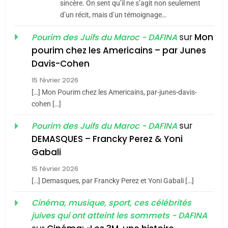
Tafraout, le miel de Tadla
sincère. On sent qu’il ne s’agit non seulement
Azilal consacrés produits
d’un récit, mais d’un témoignage…
DAFINA
MAROC
du terroir
sur
Mon
Pourim des Juifs du Maroc - DAFINA
1
pourim chez les Americains – par Junes
Oeil ravageur – Vanessa
Davis-Cohen
De Loya Stauber
15 février 2026
5
CINEMA
ISRAÉL
2025, l’année la plus
[…] Mon Pourim chez les Americains, par-junes-davis-
cohen […]
meurtrière selon le rapport
2
«Tu dis génocide, je dis
d’ADL contre
sur
Pourim des Juifs du Maroc - DAFINA
FRANCE
ISRAÉL
guerre»: La nouvelle
l’antisémitisme
DEMASQUES – Francky Perez & Yoni
chanson de Boy George
6
Gabali
ISRAÉL
JUDAISME
FIÈRE, DIGNE ET RÉSILIENTE :
15 février 2026
POURQUOI JE REVENDIQUE
3
[…] Demasques, par Francky Perez et Yoni Gabali […]
MA JUDAÏTE par Thérèse
Tout sur la Nostalgie
ISRAÉL
JUDAISME
Cinéma, musique, sport, ces célébrités
Zrihen-Dvir
SOUVENIRS
juives qui ont atteint les sommets - DAFINA
7