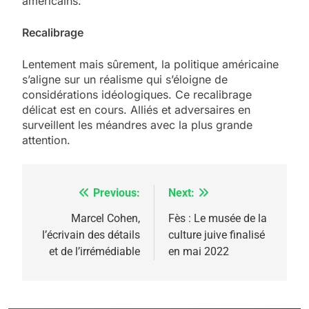
américains.
Recalibrage
Lentement mais sûrement, la politique américaine
s’aligne sur un réalisme qui s’éloigne de
considérations idéologiques. Ce recalibrage
délicat est en cours. Alliés et adversaires en
surveillent les méandres avec la plus grande
attention.
Previous:
Next:
Navigation
5
2025, l’année la plus
de
Marcel Cohen,
Fès : Le musée de la
meurtrière selon le
l’écrivain des détails
culture juive finalisé
l’article
et de l’irrémédiable
en mai 2022
rapport d’ADL contre
FRANCE
ISRAÉL
l’antisémitisme
6
FIÈRE, DIGNE ET RÉSILIENTE :