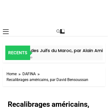
Histoire des Juifs du Maroc, par Alain Amiel
RECENTS
1 Semaine Ago
Home
DAFINA
Recalibrages américains, par David Bensoussan
Recalibrages américains,