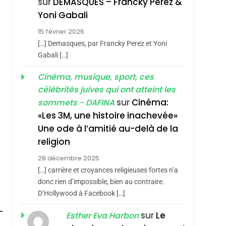
sur
DEMASQUES – Francky Perez &
Nouvelle Chanson De
ISRAÉL
JUDAISME
Yoni Gabali
Boy George
3
hérèse Zrihen-
15 février 2026
Tout Sur La Nostalgie
[…] Demasques, par Francky Perez et Yoni
SOUVENIRS
Gabali […]
4
Cinéma, musique, sport, ces
Accords D’Isaac:
célébrités juives qui ont atteint les
L’alliance Pourrait
sur
Cinéma:
sommets - DAFINA
S’étendre À 13 Pays
ISRAÉL
JUDAISME
«Les 3M, une histoire inachevée»
D’Amérique Latine
Une ode à l’amitié au-delà de la
5
2025, L’année La Plus
religion
Meurtrière Selon Le
28 décembre 2025
Rapport D’ADL
FRANCE
ISRAÉL
[…] carrière et croyances religieuses fortes n’a
Contre
donc rien d’impossible, bien au contraire.
6
FIÈRE, DIGNE ET
D’Hollywood à Facebook […]
L’antisémitisme
RÉSILIENTE :
sur
Le
Esther Eva Harbon
POURQUOI JE