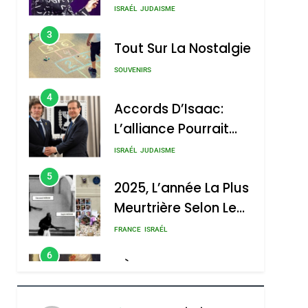
Nouvelle Chanson De
ISRAÉL
JUDAISME
Boy George
3
Tout Sur La Nostalgie
SOUVENIRS
4
Accords D’Isaac:
L’alliance Pourrait
S’étendre À 13 Pays
ISRAÉL
JUDAISME
D’Amérique Latine
5
2025, L’année La Plus
Meurtrière Selon Le
Rapport D’ADL
FRANCE
ISRAÉL
Contre
6
FIÈRE, DIGNE ET
L’antisémitisme
RÉSILIENTE :
POURQUOI JE