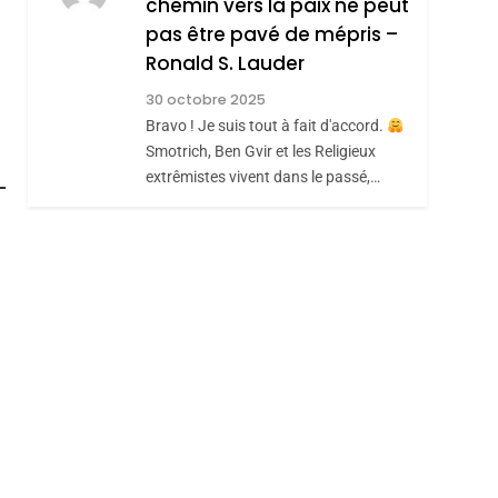
chemin vers la paix ne peut
ISRAÉL
JUDAISME
REVENDIQUE MA
pas être pavé de mépris –
7
CE QUI NOUS
JUDAÏTE Par Thérèse
Ronald S. Lauder
MANQUE – Jacques
Zrihen-Dvir
30 octobre 2025
Hadida
Bravo ! Je suis tout à fait d'accord.
JUDAISME
Smotrich, Ben Gvir et les Religieux
roduits Du
8
extrêmistes vivent dans le passé,…
Maroc : Les Amandes
De Tafraout, Le Miel
De Tadla Azilal
DAFINA
MAROC
Consacrés Produits
Du Terroir