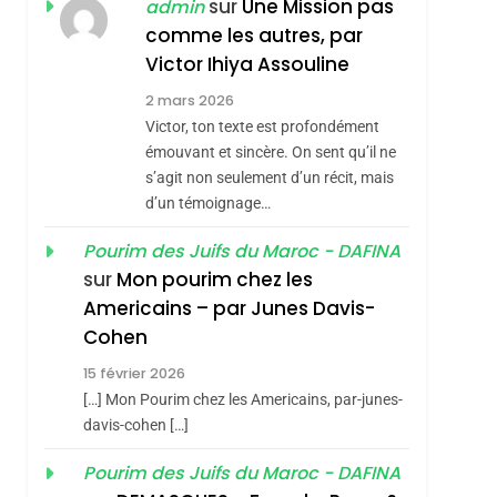
ISRAÉL
JUDAISME
sur
Une Mission pas
admin
REVENDIQUE MA
comme les autres, par
7
CE QUI NOUS
JUDAÏTE Par Thérèse
Victor Ihiya Assouline
MANQUE – Jacques
Zrihen-Dvir
2 mars 2026
Hadida
Victor, ton texte est profondément
JUDAISME
émouvant et sincère. On sent qu’il ne
8
s’agit non seulement d’un récit, mais
Maroc : Les Amandes
d’un témoignage…
De Tafraout, Le Miel
De Tadla Azilal
Pourim des Juifs du Maroc - DAFINA
DAFINA
MAROC
sur
Mon pourim chez les
sémitisme
Consacrés Produits
1
Americains – par Junes Davis-
Oeil Ravageur –
Du Terroir
Cohen
Vanessa De Loya
15 février 2026
Stauber
CINEMA
ISRAÉL
[…] Mon Pourim chez les Americains, par-junes-
2
davis-cohen […]
«Tu Dis Génocide, Je
Pourim des Juifs du Maroc - DAFINA
Dis Guerre»: La