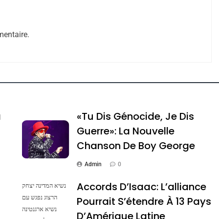
entaire.
e Tafraout, Le Miel De Tadla Azilal Consacrés P
a
«Tu Dis Génocide, Je Dis
Guerre»: La Nouvelle
Chanson De Boy George
Admin
0
Accords D’Isaac: L’alliance
נשיא המדינה יצחק
הרצוג נפגש עם
Pourrait S’étendre À 13 Pays
נשיא ארגנטינה
ssa De Loya Stauber
D’Amérique Latine