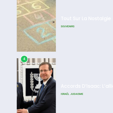
Tout Sur La Nostalgie
SOUVENIRS
4
Accords D’Isaac: L’all
ISRAÉL
JUDAISME