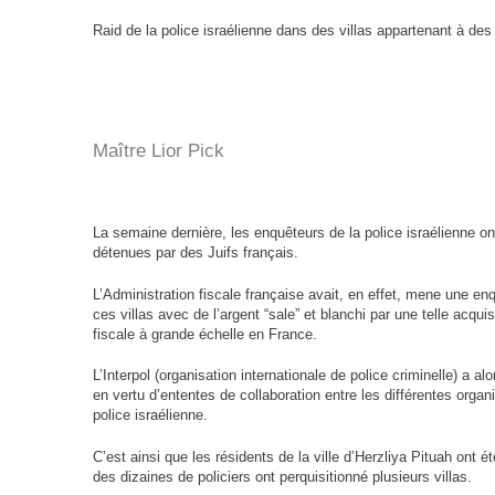
Raid de la police israélienne dans des villas appartenant à des 
Maître Lior Pick
5
La semaine dernière, les enquêteurs de la police israélienne on
détenues par des Juifs français.
2025, L’année La Plus
L’Administration fiscale française avait, en effet, mene une enqu
ces villas avec de l’argent “sale” et blanchi par une telle acqui
FRANCE
ISRAÉL
fiscale à grande échelle en France.
L’Interpol (organisation internationale de police criminelle) a a
en vertu d’ententes de collaboration entre les différentes organi
police israélienne.
C’est ainsi que les résidents de la ville d’Herzliya Pituah ont é
6
des dizaines de policiers ont perquisitionné plusieurs villas.