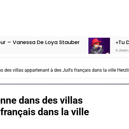
sa De Loya Stauber
«Tu Dis Génocide
6 Jours Ago
ns des villas appartenant à des Juifs français dans la ville Herzl
enne dans des villas
français dans la ville