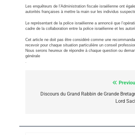
Les enquêteurs de l’Administration fiscale israélienne ont égal
autorités françaises à mettre la main sur les individus suspect
FIÈRE, DIGNE ET RÉSIL
Le représentant de la police israélienne a annoncé que l’opéra
Dvir
cadre de la collaboration entre la police israélienne et les autor
ISRAÉL
JUDAISME
Cet article ne doit pas être considéré comme une recommanda
recevoir pour chaque situation particulière un conseil profess
Nous serons heureux de répondre à chaque question ou demande 
générale
.
7
Previou
Navigation
de
Discours du Grand Rabbin de Grande Bretag
Lord Sac
CE QUI NOUS MANQUE
l’article
JUDAISME