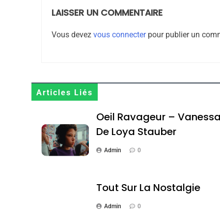
LAISSER UN COMMENTAIRE
8
Vous devez
vous connecter
pour publier un comm
Maroc : Les Amandes D
Terroir
Articles Liés
DAFINA
MAROC
Oeil Ravageur – Vaness
De Loya Stauber
Admin
0
1
Tout Sur La Nostalgie
Admin
0
Oeil Ravageur – Vane