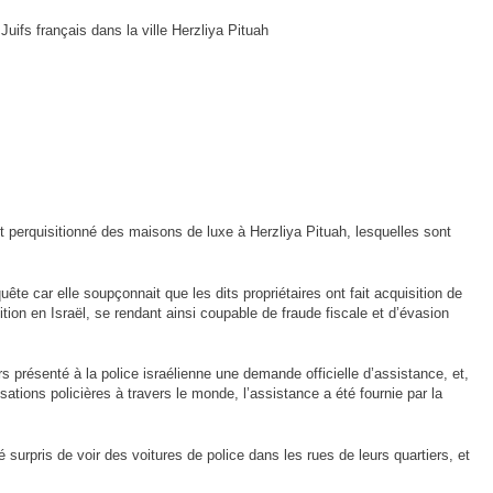
Juifs français dans la ville Herzliya Pituah
t perquisitionné des maisons de luxe à Herzliya Pituah, lesquelles sont
 Meurtrière Selon Le Rapport D’ADL Contre L’anti
ête car elle soupçonnait que les dits propriétaires ont fait acquisition de
sition en Israël, se rendant ainsi coupable de fraude fiscale et d’évasion
lors présenté à la police israélienne une demande officielle d’assistance, et,
sations policières à travers le monde, l’assistance a été fournie par la
té surpris de voir des voitures de police dans les rues de leurs quartiers, et