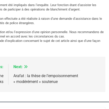
ement été impliqués dans l’enquête. Leur fonction étant d’assister les
és de participer à des opérations de blanchiment d’argent.
IENTE : POURQUOI JE REVENDIQUE MA JUDAÏTE Par T
tion effectuée a été réalisée à raison d’une demande d’assistance dans le
ités de police étrangères.
tion et/ou l’expression d’une opinion personnelle. Nous recommandons de
ionnel en accord avec les circonstances du cas.
d’explication concernant le sujet de cet article ainsi que d’une façon
s:
Next:
ne
Arafat : la thèse de l’empoisonnement
ks
« modérément » soutenue
 – Jacques Hadida