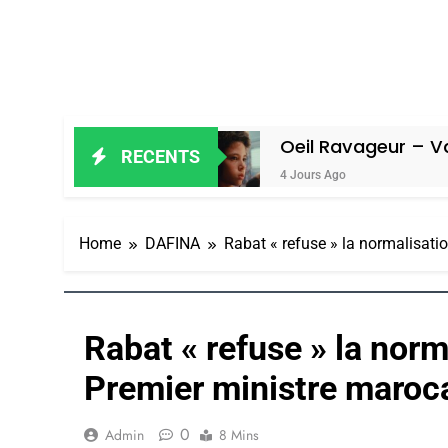
in Amiel
Oeil Ravageur – Vanessa D
RECENTS
4 Jours Ago
Home
DAFINA
Rabat « refuse » la normalisati
Rabat « refuse » la norm
Premier ministre maroc
0
Admin
8 Mins