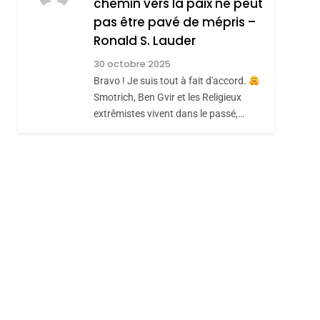
chemin vers la paix ne peut
ISRAÉL
JUDAISME
REVENDIQUE MA
pas être pavé de mépris –
7
CE QUI NOUS
JUDAÏTE Par Thérèse
Ronald S. Lauder
MANQUE – Jacques
Zrihen-Dvir
30 octobre 2025
Hadida
Bravo ! Je suis tout à fait d'accord.
JUDAISME
Smotrich, Ben Gvir et les Religieux
8
extrêmistes vivent dans le passé,…
Maroc : Les Amandes
De Tafraout, Le Miel
De Tadla Azilal
DAFINA
MAROC
Consacrés Produits
Du Terroir