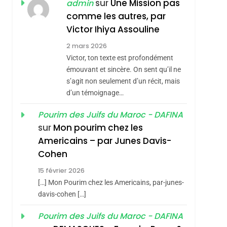
ISRAÉL
JUDAISME
sur
Une Mission pas
admin
REVENDIQUE MA
comme les autres, par
7
CE QUI NOUS
JUDAÏTE Par Thérèse
Victor Ihiya Assouline
MANQUE – Jacques
Zrihen-Dvir
2 mars 2026
Hadida
Victor, ton texte est profondément
JUDAISME
émouvant et sincère. On sent qu’il ne
8
s’agit non seulement d’un récit, mais
Maroc : Les Amandes
d’un témoignage…
De Tafraout, Le Miel
De Tadla Azilal
Pourim des Juifs du Maroc - DAFINA
DAFINA
MAROC
sur
Mon pourim chez les
Consacrés Produits
1
Americains – par Junes Davis-
Oeil Ravageur –
Du Terroir
Cohen
Vanessa De Loya
15 février 2026
Stauber
CINEMA
ISRAÉL
[…] Mon Pourim chez les Americains, par-junes-
2
davis-cohen […]
«Tu Dis Génocide, Je
Pourim des Juifs du Maroc - DAFINA
Dis Guerre»: La