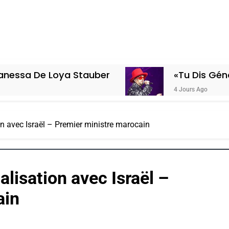
e Loya Stauber
«Tu Dis Génocide, Je
4 Jours Ago
on avec Israël – Premier ministre marocain
alisation avec Israël –
ain