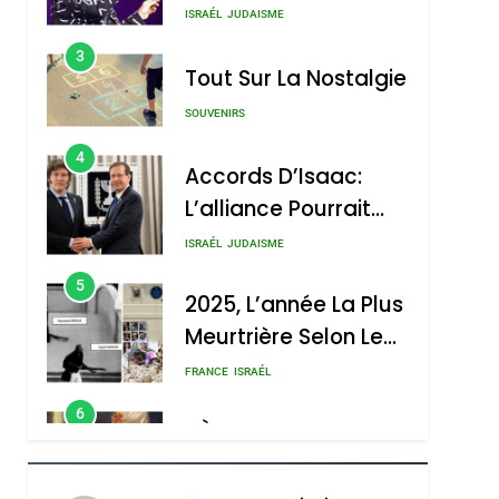
Nouvelle Chanson De
ISRAÉL
JUDAISME
Boy George
3
Tout Sur La Nostalgie
SOUVENIRS
4
Accords D’Isaac:
L’alliance Pourrait
S’étendre À 13 Pays
ISRAÉL
JUDAISME
D’Amérique Latine
5
2025, L’année La Plus
Meurtrière Selon Le
Rapport D’ADL
FRANCE
ISRAÉL
Contre
6
FIÈRE, DIGNE ET
L’antisémitisme
RÉSILIENTE :
POURQUOI JE