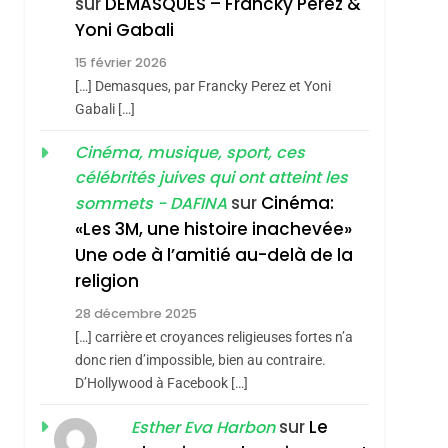
sur
DEMASQUES – Francky Perez &
Nouvelle Chanson De
ISRAÉL
JUDAISME
Yoni Gabali
Boy George
3
15 février 2026
Tout Sur La Nostalgie
[…] Demasques, par Francky Perez et Yoni
SOUVENIRS
Gabali […]
4
Cinéma, musique, sport, ces
Accords D’Isaac:
célébrités juives qui ont atteint les
L’alliance Pourrait
sur
Cinéma:
sommets - DAFINA
S’étendre À 13 Pays
ISRAÉL
JUDAISME
«Les 3M, une histoire inachevée»
D’Amérique Latine
Une ode à l’amitié au-delà de la
5
2025, L’année La Plus
religion
Meurtrière Selon Le
28 décembre 2025
Rapport D’ADL
FRANCE
ISRAÉL
[…] carrière et croyances religieuses fortes n’a
Contre
donc rien d’impossible, bien au contraire.
6
FIÈRE, DIGNE ET
D’Hollywood à Facebook […]
L’antisémitisme
RÉSILIENTE :
sur
Le
Esther Eva Harbon
POURQUOI JE