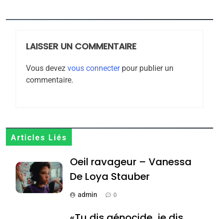
5
2025, l’année la plus
meurtrière selon le
rapport d’ADL contre
LAISSER UN COMMENTAIRE
FRANCE
ISRAÉL
l’antisémitisme
Vous devez
vous connecter
pour publier un
6
commentaire.
FIÈRE, DIGNE ET RÉSILIENTE :
POURQUOI JE REVENDIQUE
MA JUDAÏTE par Thérèse
ISRAÉL
JUDAISME
Zrihen-Dvir
7
Articles Liés
CE QUI NOUS MANQUE –
Oeil ravageur – Vanessa
Jacques Hadida
De Loya Stauber
JUDAISME
admin
0
8
Maroc : Les amandes de
«Tu dis génocide, je dis