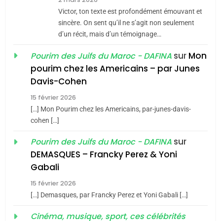
CE QUI NOUS MANQUE –
Victor, ton texte est profondément émouvant et
Jacques Hadida
sincère. On sent qu’il ne s’agit non seulement
d’un récit, mais d’un témoignage…
JUDAISME
sur
Mon
Pourim des Juifs du Maroc - DAFINA
8
pourim chez les Americains – par Junes
Maroc : Les amandes de
Davis-Cohen
Tafraout, le miel de Tadla
15 février 2026
Azilal consacrés produits
DAFINA
MAROC
[…] Mon Pourim chez les Americains, par-junes-davis-
du terroir
cohen […]
1
Oeil ravageur – Vanessa
sur
Pourim des Juifs du Maroc - DAFINA
De Loya Stauber
DEMASQUES – Francky Perez & Yoni
5
Gabali
CINEMA
ISRAÉL
2025, l’année la plus
15 février 2026
meurtrière selon le rapport
2
[…] Demasques, par Francky Perez et Yoni Gabali […]
«Tu dis génocide, je dis
d’ADL contre
FRANCE
ISRAÉL
guerre»: La nouvelle
Cinéma, musique, sport, ces célébrités
l’antisémitisme