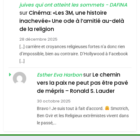
juives qui ont atteint les sommets - DAFINA
chanson de Boy George
6
ISRAÉL
JUDAISME
FIÈRE, DIGNE ET RÉSILIENTE :
sur
Cinéma: «Les 3M, une histoire
inachevée» Une ode à l’amitié au-delà
POURQUOI JE REVENDIQUE
3
de la religion
MA JUDAÏTE par Thérèse
Tout sur la Nostalgie
ISRAÉL
JUDAISME
Zrihen-Dvir
28 décembre 2025
SOUVENIRS
[…] carrière et croyances religieuses fortes n’a donc rien
7
CE QUI NOUS MANQUE –
d’impossible, bien au contraire. D’Hollywood à Facebook
[…]
Jacques Hadida
4
Accords d’Isaac:
sur
Le chemin
JUDAISME
Esther Eva Harbon
l’alliance pourrait
vers la paix ne peut pas être pavé
s’étendre à 13 pays
8
de mépris – Ronald S. Lauder
ISRAÉL
JUDAISME
Maroc : Les amandes de
d’Amérique latine
30 octobre 2025
Tafraout, le miel de Tadla
5
Bravo ! Je suis tout à fait d'accord.
Smotrich,
2025, l’année la plus
Azilal consacrés produits
DAFINA
MAROC
Ben Gvir et les Religieux extrêmistes vivent dans
meurtrière selon le
du terroir
le passé,…
rapport d’ADL contre
1
FRANCE
ISRAÉL
Oeil ravageur – Vanessa De
l’antisémitisme