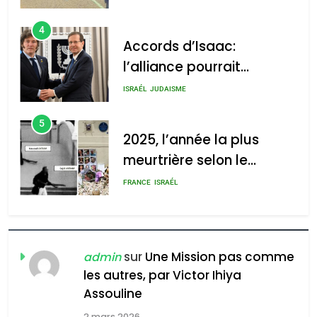
4
Accords d’Isaac:
l’alliance pourrait
2025, l’année la plus
s’étendre à 13 pays
meurtrière selon le rapport
ISRAÉL
JUDAISME
d’Amérique latine
d’ADL contre
5
l’antisémitisme
2025, l’année la plus
meurtrière selon le
admin
0
rapport d’ADL contre
FRANCE
ISRAÉL
l’antisémitisme
6
FIÈRE, DIGNE ET RÉSILIENTE :
POURQUOI JE REVENDIQUE
sur
Une Mission pas comme
admin
MA JUDAÏTE par Thérèse
les autres, par Victor Ihiya
ISRAÉL
JUDAISME
Assouline
Zrihen-Dvir
7
2 mars 2026