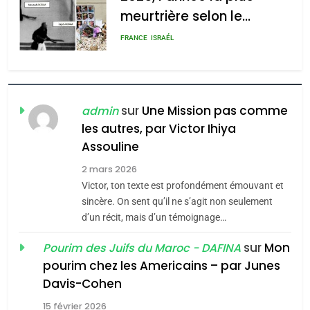
meurtrière selon le
rapport d’ADL contre
FRANCE
ISRAÉL
l’antisémitisme
6
FIÈRE, DIGNE ET RÉSILIENTE :
POURQUOI JE REVENDIQUE
sur
Une Mission pas comme
admin
MA JUDAÏTE par Thérèse
les autres, par Victor Ihiya
ISRAÉL
JUDAISME
Assouline
Zrihen-Dvir
7
2 mars 2026
CE QUI NOUS MANQUE –
Victor, ton texte est profondément émouvant et
Jacques Hadida
sincère. On sent qu’il ne s’agit non seulement
d’un récit, mais d’un témoignage…
JUDAISME
sur
Mon
Pourim des Juifs du Maroc - DAFINA
8
pourim chez les Americains – par Junes
Maroc : Les amandes de
Davis-Cohen
Tafraout, le miel de Tadla
15 février 2026