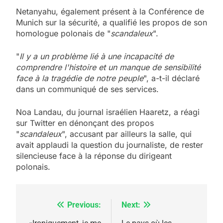
Netanyahu, également présent à la Conférence de
Munich sur la sécurité, a qualifié les propos de son
homologue polonais de "
scandaleux
".
"
Il y a un problème lié à une incapacité de
comprendre l'histoire et un manque de sensibilité
face à la tragédie de notre peuple
", a-t-il déclaré
dans un communiqué de ses services.
Noa Landau, du journal israélien Haaretz, a réagi
sur Twitter en dénonçant des propos
5
"
scandaleux
", accusant par ailleurs la salle, qui
2025, l’année la plus
avait applaudi la question du journaliste, de rester
meurtrière selon le
silencieuse face à la réponse du dirigeant
polonais.
rapport d’ADL contre
FRANCE
ISRAÉL
l’antisémitisme
6
FIÈRE, DIGNE ET RÉSILIENTE :
Previous:
Next:
Navigation
POURQUOI JE REVENDIQUE