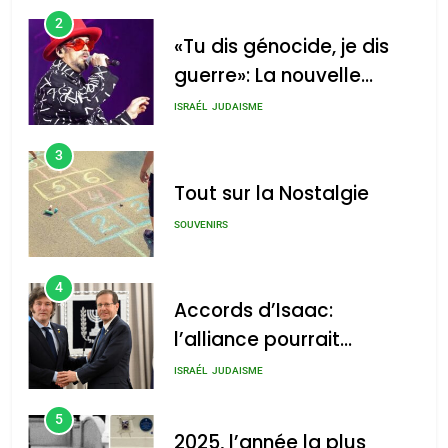
2
«Tu dis génocide, je dis
guerre»: La nouvelle
chanson de Boy George
ISRAÉL
JUDAISME
3
Tout sur la Nostalgie
SOUVENIRS
4
Accords d’Isaac:
l’alliance pourrait
s’étendre à 13 pays
ISRAÉL
JUDAISME
d’Amérique latine
5
2025, l’année la plus