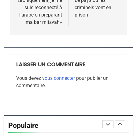
de
«Ironiquement, je me
Le pays où les
MA JUDAÏTE par Thérèse
suis reconnecté à
criminels vont en
ISRAÉL
JUDAISME
l’article
l’arabe en préparant
prison
Zrihen-Dvir
ma bar mitzvah»
7
CE QUI NOUS MANQUE –
Jacques Hadida
JUDAISME
LAISSER UN COMMENTAIRE
8
Maroc : Les amandes de
Vous devez
vous connecter
pour publier un
Tafraout, le miel de Tadla
commentaire.
Azilal consacrés produits
DAFINA
MAROC
du terroir
1
Oeil ravageur – Vanessa
De Loya Stauber
Populaire
CINEMA
ISRAÉL