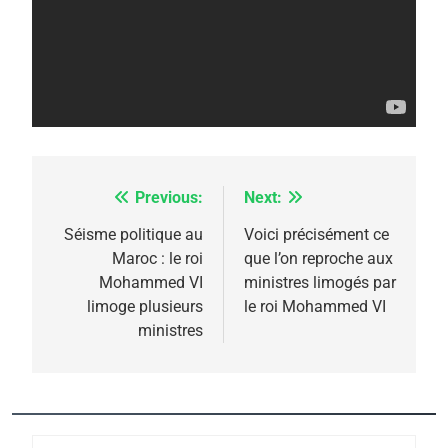
rapport d’ADL contre
FRANCE
ISRAÉL
l’antisémitisme
6
FIÈRE, DIGNE ET RÉSILIENTE :
POURQUOI JE REVENDIQUE
MA JUDAÏTE par Thérèse
ISRAÉL
JUDAISME
Zrihen-Dvir
Previous:
Next:
Navigation
7
CE QUI NOUS MANQUE –
de
Séisme politique au
Voici précisément ce
Jacques Hadida
Maroc : le roi
que l’on reproche aux
l’article
Mohammed VI
ministres limogés par
JUDAISME
limoge plusieurs
le roi Mohammed VI
ministres
8
Maroc : Les amandes de
Tafraout, le miel de Tadla
Azilal consacrés produits
DAFINA
MAROC
du terroir