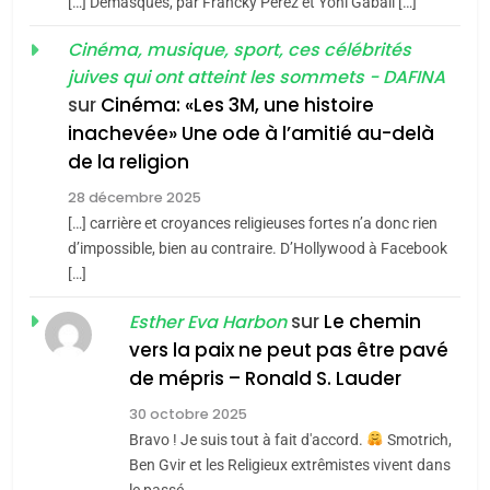
[…] Demasques, par Francky Perez et Yoni Gabali […]
MA JUDAÏTE par Thérèse
Tout sur la Nostalgie
ISRAÉL
JUDAISME
Cinéma, musique, sport, ces célébrités
Zrihen-Dvir
SOUVENIRS
juives qui ont atteint les sommets - DAFINA
7
CE QUI NOUS MANQUE –
sur
Cinéma: «Les 3M, une histoire
inachevée» Une ode à l’amitié au-delà
Jacques Hadida
4
Accords d’Isaac:
de la religion
JUDAISME
l’alliance pourrait
28 décembre 2025
s’étendre à 13 pays
[…] carrière et croyances religieuses fortes n’a donc rien
8
ISRAÉL
JUDAISME
Maroc : Les amandes de
d’impossible, bien au contraire. D’Hollywood à Facebook
d’Amérique latine
[…]
Tafraout, le miel de Tadla
5
2025, l’année la plus
Azilal consacrés produits
sur
Le chemin
DAFINA
MAROC
Esther Eva Harbon
meurtrière selon le
du terroir
vers la paix ne peut pas être pavé
rapport d’ADL contre
1
de mépris – Ronald S. Lauder
FRANCE
ISRAÉL
Oeil ravageur – Vanessa De
l’antisémitisme
30 octobre 2025
Loya Stauber
6
Bravo ! Je suis tout à fait d'accord.
Smotrich,
FIÈRE, DIGNE ET RÉSILIENTE :
CINEMA
ISRAÉL
Ben Gvir et les Religieux extrêmistes vivent dans
POURQUOI JE REVENDIQUE