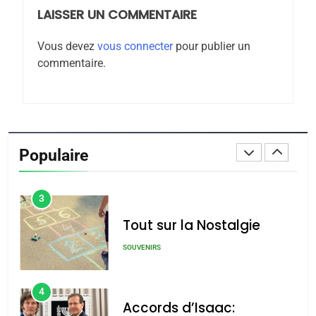
LAISSER UN COMMENTAIRE
1
Oeil ravageur – Vanessa
Vous devez
vous connecter
pour publier un
De Loya Stauber
commentaire.
CINEMA
ISRAÉL
2
«Tu dis génocide, je dis
guerre»: La nouvelle
Populaire
chanson de Boy George
ISRAÉL
JUDAISME
3
Tout sur la Nostalgie
SOUVENIRS
4
Accords d’Isaac: