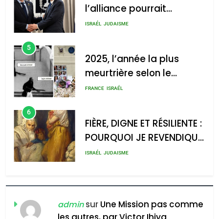
l’alliance pourrait
s’étendre à 13 pays
ISRAÉL
JUDAISME
d’Amérique latine
5
2025, l’année la plus
meurtrière selon le
rapport d’ADL contre
FRANCE
ISRAÉL
l’antisémitisme
6
FIÈRE, DIGNE ET RÉSILIENTE :
POURQUOI JE REVENDIQUE
MA JUDAÏTE par Thérèse
ISRAÉL
JUDAISME
Zrihen-Dvir
7
CE QUI NOUS MANQUE –
Jacques Hadida
sur
Une Mission pas comme
admin
les autres, par Victor Ihiya
JUDAISME