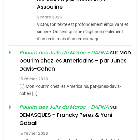
Assouline
8
2 mars 2026
Maroc : Les amandes de
Victor, ton texte est profondément émouvant et
Tafraout, le miel de Tadla
sincère. On sent qu’il ne s’agit non seulement
Azilal consacrés produits
d’un récit, mais d’un témoignage…
DAFINA
MAROC
du terroir
sur
Mon
Pourim des Juifs du Maroc - DAFINA
1
pourim chez les Americains – par Junes
Oeil ravageur – Vanessa
Davis-Cohen
De Loya Stauber
15 février 2026
5
CINEMA
ISRAÉL
2025, l’année la plus
[…] Mon Pourim chez les Americains, par-junes-davis-
cohen […]
meurtrière selon le rapport
2
«Tu dis génocide, je dis
d’ADL contre
sur
Pourim des Juifs du Maroc - DAFINA
FRANCE
ISRAÉL
guerre»: La nouvelle
l’antisémitisme
DEMASQUES – Francky Perez & Yoni
chanson de Boy George
6
Gabali
ISRAÉL
JUDAISME
FIÈRE, DIGNE ET RÉSILIENTE :
15 février 2026
POURQUOI JE REVENDIQUE
3