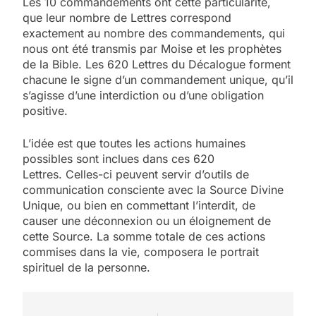
Les 10 commandements ont cette particularité,
que leur nombre de Lettres correspond
exactement au nombre des commandements, qui
nous ont été transmis par Moise et les prophètes
de la Bible. Les 620 Lettres du Décalogue forment
chacune le signe d’un commandement unique, qu’il
s’agisse d’une interdiction ou d’une obligation
positive.
L’idée est que toutes les actions humaines
possibles sont inclues dans ces 620
Lettres. Celles-ci peuvent servir d’outils de
communication consciente avec la Source Divine
Unique, ou bien en commettant l’interdit, de
causer une déconnexion ou un éloignement de
5
cette Source. La somme totale de ces actions
2025, l’année la plus
commises dans la vie, composera le portrait
meurtrière selon le
spirituel de la personne.
rapport d’ADL contre
FRANCE
ISRAÉL
l’antisémitisme