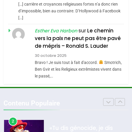
SOUVENIRS
[…] carrière et croyances religieuses fortes n’a donc rien
7
CE QUI NOUS MANQUE –
d’impossible, bien au contraire. D’Hollywood à Facebook
[…]
Jacques Hadida
4
Accords d’Isaac:
sur
Le chemin
JUDAISME
Esther Eva Harbon
l’alliance pourrait
vers la paix ne peut pas être pavé
s’étendre à 13 pays
8
de mépris – Ronald S. Lauder
ISRAÉL
JUDAISME
Maroc : Les amandes de
d’Amérique latine
30 octobre 2025
Tafraout, le miel de Tadla
5
Bravo ! Je suis tout à fait d'accord.
Smotrich,
2025, l’année la plus
Azilal consacrés produits
DAFINA
MAROC
Ben Gvir et les Religieux extrêmistes vivent dans
meurtrière selon le
du terroir
le passé,…
rapport d’ADL contre
1
FRANCE
ISRAÉL
Oeil ravageur – Vanessa De
l’antisémitisme
Loya Stauber
6
Contenu Populaire
FIÈRE, DIGNE ET RÉSILIENTE :
CINEMA
ISRAÉL
POURQUOI JE REVENDIQUE
MA JUDAÏTE par Thérèse
2
ISRAÉL
JUDAISME
«Tu dis génocide, je dis
Zrihen-Dvir