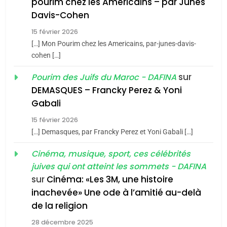
pourim chez les Americains – par Junes
Maroc : Les amandes de
Davis-Cohen
Tafraout, le miel de Tadla
15 février 2026
Azilal consacrés produits
DAFINA
MAROC
[…] Mon Pourim chez les Americains, par-junes-davis-
du terroir
cohen […]
1
Oeil ravageur – Vanessa
sur
Pourim des Juifs du Maroc - DAFINA
De Loya Stauber
DEMASQUES – Francky Perez & Yoni
5
Gabali
CINEMA
ISRAÉL
2025, l’année la plus
15 février 2026
meurtrière selon le rapport
2
[…] Demasques, par Francky Perez et Yoni Gabali […]
«Tu dis génocide, je dis
d’ADL contre
FRANCE
ISRAÉL
guerre»: La nouvelle
Cinéma, musique, sport, ces célébrités
l’antisémitisme
juives qui ont atteint les sommets - DAFINA
chanson de Boy George
6
ISRAÉL
JUDAISME
FIÈRE, DIGNE ET RÉSILIENTE :
sur
Cinéma: «Les 3M, une histoire
inachevée» Une ode à l’amitié au-delà
POURQUOI JE REVENDIQUE
3
de la religion
MA JUDAÏTE par Thérèse
Tout sur la Nostalgie
ISRAÉL
JUDAISME
Zrihen-Dvir
28 décembre 2025