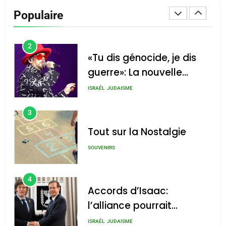
De Loya Stauber
Populaire
CINEMA
ISRAÉL
2
«Tu dis génocide, je dis
guerre»: La nouvelle
chanson de Boy George
ISRAÉL
JUDAISME
3
Tout sur la Nostalgie
SOUVENIRS
4
Accords d’Isaac:
l’alliance pourrait
s’étendre à 13 pays
ISRAÉL
JUDAISME