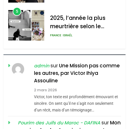
d’Amérique latine
5
2025, l’année la plus
meurtrière selon le
rapport d’ADL contre
FRANCE
ISRAÉL
l’antisémitisme
6
FIÈRE, DIGNE ET RÉSILIENTE :
POURQUOI JE REVENDIQUE
sur
Une Mission pas comme
admin
MA JUDAÏTE par Thérèse
les autres, par Victor Ihiya
ISRAÉL
JUDAISME
Assouline
Zrihen-Dvir
7
2 mars 2026
CE QUI NOUS MANQUE –
Victor, ton texte est profondément émouvant et
Jacques Hadida
sincère. On sent qu’il ne s’agit non seulement
d’un récit, mais d’un témoignage…
JUDAISME
sur
Mon
Pourim des Juifs du Maroc - DAFINA
8