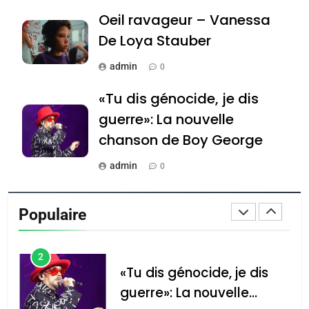
Oeil ravageur – Vanessa
Jacques Hadida
De Loya Stauber
JUDAISME
admin
0
8
Maroc : Les amandes de
«Tu dis génocide, je dis
Tafraout, le miel de Tadla
guerre»: La nouvelle
Azilal consacrés produits
DAFINA
MAROC
chanson de Boy George
du terroir
1
admin
0
Oeil ravageur – Vanessa
Tout sur la Nostalgie
De Loya Stauber
Populaire
admin
CINEMA
ISRAÉL
0
2
Accords d’Isaac: l’alliance
נשיא המדינה יצחק
«Tu dis génocide, je dis
הרצוג נפגש עם
pourrait s’étendre à 13
guerre»: La nouvelle
נשיא ארגנטינה
pays d’Amérique latine