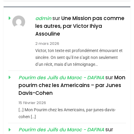
6
FIÈRE, DIGNE ET RÉSILIENTE :
POURQUOI JE REVENDIQUE
sur
Une Mission pas comme
admin
MA JUDAÏTE par Thérèse
les autres, par Victor Ihiya
ISRAÉL
JUDAISME
Assouline
Zrihen-Dvir
7
2 mars 2026
CE QUI NOUS MANQUE –
Victor, ton texte est profondément émouvant et
Jacques Hadida
sincère. On sent qu’il ne s’agit non seulement
d’un récit, mais d’un témoignage…
JUDAISME
sur
Mon
Pourim des Juifs du Maroc - DAFINA
8
pourim chez les Americains – par Junes
Maroc : Les amandes de
Davis-Cohen
Tafraout, le miel de Tadla
15 février 2026
Azilal consacrés produits
DAFINA
MAROC
[…] Mon Pourim chez les Americains, par-junes-davis-
du terroir
cohen […]
1
Oeil ravageur – Vanessa
sur
Pourim des Juifs du Maroc - DAFINA