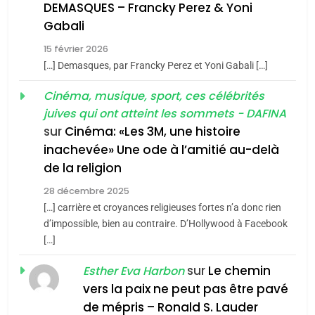
De Loya Stauber
DEMASQUES – Francky Perez & Yoni
5
Gabali
CINEMA
ISRAÉL
2025, l’année la plus
15 février 2026
meurtrière selon le rapport
2
[…] Demasques, par Francky Perez et Yoni Gabali […]
«Tu dis génocide, je dis
d’ADL contre
FRANCE
ISRAÉL
guerre»: La nouvelle
Cinéma, musique, sport, ces célébrités
l’antisémitisme
juives qui ont atteint les sommets - DAFINA
chanson de Boy George
6
ISRAÉL
JUDAISME
FIÈRE, DIGNE ET RÉSILIENTE :
sur
Cinéma: «Les 3M, une histoire
inachevée» Une ode à l’amitié au-delà
POURQUOI JE REVENDIQUE
3
de la religion
MA JUDAÏTE par Thérèse
Tout sur la Nostalgie
ISRAÉL
JUDAISME
Zrihen-Dvir
28 décembre 2025
SOUVENIRS
[…] carrière et croyances religieuses fortes n’a donc rien
7
CE QUI NOUS MANQUE –
d’impossible, bien au contraire. D’Hollywood à Facebook
[…]
Jacques Hadida
4
Accords d’Isaac:
sur
Le chemin
JUDAISME
Esther Eva Harbon
l’alliance pourrait
vers la paix ne peut pas être pavé
s’étendre à 13 pays
8
de mépris – Ronald S. Lauder
ISRAÉL
JUDAISME