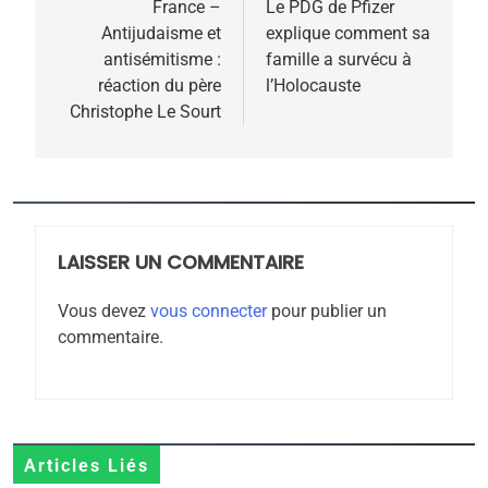
de
France –
Le PDG de Pfizer
Antijudaisme et
explique comment sa
l’article
antisémitisme :
famille a survécu à
réaction du père
l’Holocauste
Christophe Le Sourt
5
2025, l’année la plus
meurtrière selon le
rapport d’ADL contre
LAISSER UN COMMENTAIRE
FRANCE
ISRAÉL
l’antisémitisme
Vous devez
vous connecter
pour publier un
6
commentaire.
FIÈRE, DIGNE ET RÉSILIENTE :
POURQUOI JE REVENDIQUE
MA JUDAÏTE par Thérèse
ISRAÉL
JUDAISME
Zrihen-Dvir
7
Articles Liés
CE QUI NOUS MANQUE –