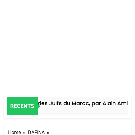
Histoire des Juifs du Maroc, par Alain Amiel
RECENTS
4 Jours Ago
Home
DAFINA