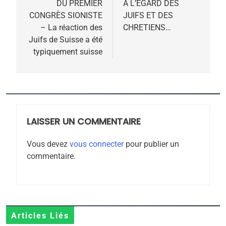
DU PREMIER
À L’ÉGARD DES
l’article
5
CONGRÈS SIONISTE
JUIFS ET DES
2025, l’année la plus
– La réaction des
CHRETIENS…
meurtrière selon le
Juifs de Suisse a été
typiquement suisse
rapport d’ADL contre
FRANCE
ISRAÉL
l’antisémitisme
6
FIÈRE, DIGNE ET RÉSILIENTE :
POURQUOI JE REVENDIQUE
MA JUDAÏTE par Thérèse
LAISSER UN COMMENTAIRE
ISRAÉL
JUDAISME
Zrihen-Dvir
Vous devez
vous connecter
pour publier un
7
commentaire.
CE QUI NOUS MANQUE –
Jacques Hadida
JUDAISME
8
Articles Liés
Maroc : Les amandes de