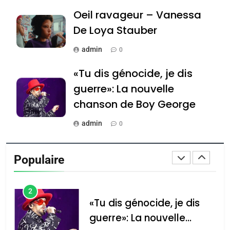
Oeil ravageur – Vanessa
Tafraout, le miel de Tadla
Azilal consacrés produits
De Loya Stauber
DAFINA
MAROC
du terroir
admin
0
1
Oeil ravageur – Vanessa
«Tu dis génocide, je dis
De Loya Stauber
guerre»: La nouvelle
CINEMA
ISRAÉL
chanson de Boy George
2
admin
0
«Tu dis génocide, je dis
Tout sur la Nostalgie
guerre»: La nouvelle
Populaire
chanson de Boy George
admin
ISRAÉL
JUDAISME
0
3
Accords d’Isaac: l’alliance
נשיא המדינה יצחק
הרצוג נפגש עם
Tout sur la Nostalgie
pourrait s’étendre à 13
נשיא ארגנטינה
pays d’Amérique latine
SOUVENIRS