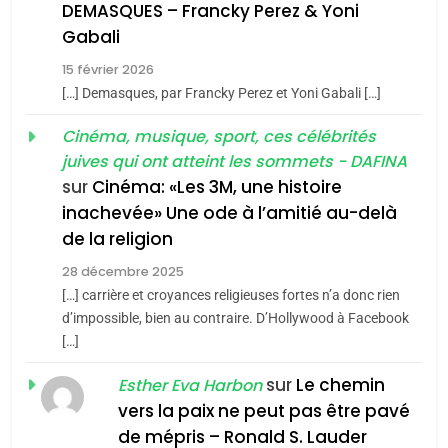
guerre»: La nouvelle
l’antisémitisme
DEMASQUES – Francky Perez & Yoni
chanson de Boy George
6
Gabali
ISRAÉL
JUDAISME
FIÈRE, DIGNE ET RÉSILIENTE :
15 février 2026
POURQUOI JE REVENDIQUE
3
[…] Demasques, par Francky Perez et Yoni Gabali […]
MA JUDAÏTE par Thérèse
Tout sur la Nostalgie
ISRAÉL
JUDAISME
Cinéma, musique, sport, ces célébrités
Zrihen-Dvir
SOUVENIRS
juives qui ont atteint les sommets - DAFINA
7
CE QUI NOUS MANQUE –
sur
Cinéma: «Les 3M, une histoire
inachevée» Une ode à l’amitié au-delà
Jacques Hadida
4
Accords d’Isaac:
de la religion
JUDAISME
l’alliance pourrait
28 décembre 2025
s’étendre à 13 pays
[…] carrière et croyances religieuses fortes n’a donc rien
8
ISRAÉL
JUDAISME
Maroc : Les amandes de
d’impossible, bien au contraire. D’Hollywood à Facebook
d’Amérique latine
[…]
Tafraout, le miel de Tadla
5
2025, l’année la plus
Azilal consacrés produits
sur
Le chemin
DAFINA
MAROC
Esther Eva Harbon
meurtrière selon le
du terroir
vers la paix ne peut pas être pavé
rapport d’ADL contre
1
de mépris – Ronald S. Lauder
FRANCE
ISRAÉL