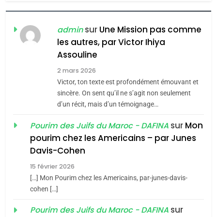
7
CE QUI NOUS MANQUE –
Jacques Hadida
sur
Une Mission pas comme
admin
les autres, par Victor Ihiya
JUDAISME
Assouline
8
2 mars 2026
Maroc : Les amandes de
Victor, ton texte est profondément émouvant et
Tafraout, le miel de Tadla
sincère. On sent qu’il ne s’agit non seulement
Azilal consacrés produits
d’un récit, mais d’un témoignage…
DAFINA
MAROC
du terroir
sur
Mon
Pourim des Juifs du Maroc - DAFINA
1
pourim chez les Americains – par Junes
Oeil ravageur – Vanessa
Davis-Cohen
De Loya Stauber
15 février 2026
5
CINEMA
ISRAÉL
2025, l’année la plus
[…] Mon Pourim chez les Americains, par-junes-davis-
cohen […]
meurtrière selon le rapport
2
«Tu dis génocide, je dis
d’ADL contre
sur
Pourim des Juifs du Maroc - DAFINA
FRANCE
ISRAÉL