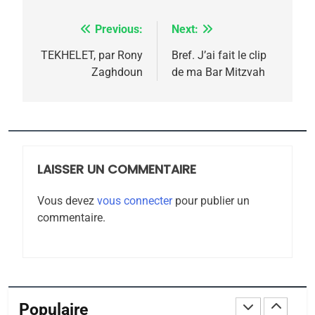
Tafraout, le miel de Tadla
Previous:
Next:
Navigation
Azilal consacrés produits
DAFINA
MAROC
de
TEKHELET, par Rony
Bref. J’ai fait le clip
du terroir
Zaghdoun
de ma Bar Mitzvah
1
l’article
Oeil ravageur – Vanessa
De Loya Stauber
CINEMA
ISRAÉL
LAISSER UN COMMENTAIRE
2
«Tu dis génocide, je dis
Vous devez
vous connecter
pour publier un
guerre»: La nouvelle
commentaire.
chanson de Boy George
ISRAÉL
JUDAISME
3
Tout sur la Nostalgie
Populaire
SOUVENIRS