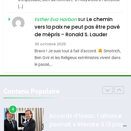
Oeil ravageur – Vanessa De
l’antisémitisme
[…]
Loya Stauber
6
FIÈRE, DIGNE ET RÉSILIENTE :
sur
Le chemin
CINEMA
ISRAÉL
Esther Eva Harbon
POURQUOI JE REVENDIQUE
vers la paix ne peut pas être pavé
MA JUDAÏTE par Thérèse
2
de mépris – Ronald S. Lauder
ISRAÉL
JUDAISME
«Tu dis génocide, je dis
Zrihen-Dvir
30 octobre 2025
guerre»: La nouvelle
7
Bravo ! Je suis tout à fait d'accord.
Smotrich,
CE QUI NOUS MANQUE –
chanson de Boy George
ISRAÉL
JUDAISME
Ben Gvir et les Religieux extrêmistes vivent dans
Jacques Hadida
le passé,…
3
JUDAISME
Tout sur la Nostalgie
8
Contenu Populaire
Maroc : Les amandes de
SOUVENIRS
Tafraout, le miel de Tadla
Azilal consacrés produits
4
DAFINA
MAROC
Accords d’Isaac: l’alliance
du terroir
pourrait s’étendre à 13 pays