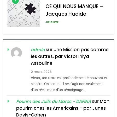
7
CE QUI NOUS MANQUE –
Jacques Hadida
JUDAISME
8
Maroc : Les amandes de
Tafraout, le miel de Tadla
sur
Une Mission pas comme
admin
Azilal consacrés produits
les autres, par Victor Ihiya
DAFINA
MAROC
Assouline
du terroir
1
2 mars 2026
Oeil ravageur – Vanessa
Victor, ton texte est profondément émouvant et
De Loya Stauber
sincère. On sent qu’il ne s’agit non seulement
d’un récit, mais d’un témoignage…
5
CINEMA
ISRAÉL
2025, l’année la plus
sur
Mon
Pourim des Juifs du Maroc - DAFINA
meurtrière selon le rapport
2
pourim chez les Americains – par Junes
«Tu dis génocide, je dis
d’ADL contre
FRANCE
ISRAÉL
Davis-Cohen