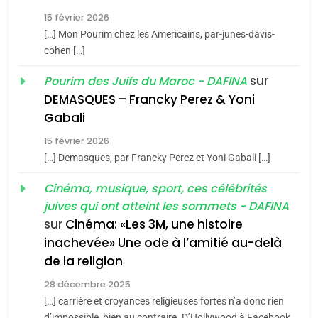
guerre»: La nouvelle
l’antisémitisme
15 février 2026
chanson de Boy George
6
ISRAÉL
JUDAISME
FIÈRE, DIGNE ET RÉSILIENTE :
[…] Mon Pourim chez les Americains, par-junes-davis-
cohen […]
POURQUOI JE REVENDIQUE
3
MA JUDAÏTE par Thérèse
sur
Pourim des Juifs du Maroc - DAFINA
Tout sur la Nostalgie
ISRAÉL
JUDAISME
Zrihen-Dvir
DEMASQUES – Francky Perez & Yoni
SOUVENIRS
7
Gabali
CE QUI NOUS MANQUE –
15 février 2026
Jacques Hadida
4
[…] Demasques, par Francky Perez et Yoni Gabali […]
Accords d’Isaac:
JUDAISME
l’alliance pourrait
Cinéma, musique, sport, ces célébrités
juives qui ont atteint les sommets - DAFINA
s’étendre à 13 pays
8
ISRAÉL
JUDAISME
Maroc : Les amandes de
sur
Cinéma: «Les 3M, une histoire
d’Amérique latine
inachevée» Une ode à l’amitié au-delà
Tafraout, le miel de Tadla
5
2025, l’année la plus
de la religion
Azilal consacrés produits
DAFINA
MAROC
meurtrière selon le
du terroir
28 décembre 2025
rapport d’ADL contre
[…] carrière et croyances religieuses fortes n’a donc rien
1
FRANCE
ISRAÉL
d’impossible, bien au contraire. D’Hollywood à Facebook