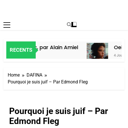
uifs du Maroc, par Alain Amiel
Oeil r
RECENTS
4 Jours Ag
Home
DAFINA
Pourquoi je suis juif – Par Edmond Fleg
Pourquoi je suis juif – Par
Edmond Fleg