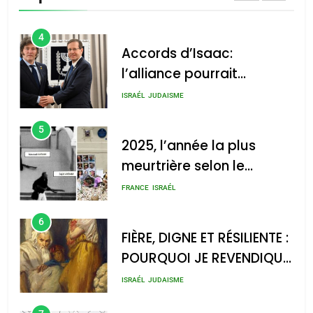
4
Accords d’Isaac:
l’alliance pourrait
s’étendre à 13 pays
ISRAÉL
JUDAISME
d’Amérique latine
5
2025, l’année la plus
meurtrière selon le
rapport d’ADL contre
FRANCE
ISRAÉL
l’antisémitisme
6
FIÈRE, DIGNE ET RÉSILIENTE :
POURQUOI JE REVENDIQUE
MA JUDAÏTE par Thérèse
ISRAÉL
JUDAISME
Zrihen-Dvir