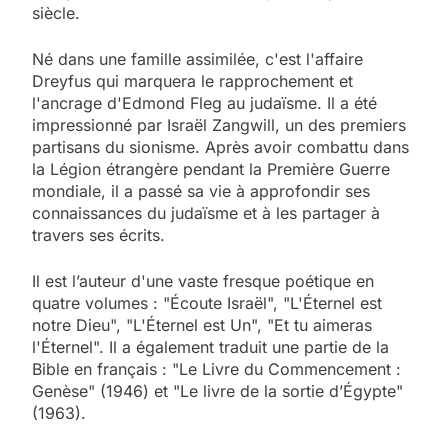
siècle.
5
2025, l’année la plus
Né dans une famille assimilée, c'est l'affaire
meurtrière selon le
Dreyfus qui marquera le rapprochement et
l'ancrage d'Edmond Fleg au judaïsme. Il a été
rapport d’ADL contre
FRANCE
ISRAÉL
impressionné par Israël Zangwill, un des premiers
l’antisémitisme
partisans du sionisme. Après avoir combattu dans
6
la Légion étrangère pendant la Première Guerre
FIÈRE, DIGNE ET RÉSILIENTE :
mondiale, il a passé sa vie à approfondir ses
POURQUOI JE REVENDIQUE
connaissances du judaïsme et à les partager à
travers ses écrits.
MA JUDAÏTE par Thérèse
ISRAÉL
JUDAISME
Zrihen-Dvir
Il est l’auteur d'une vaste fresque poétique en
7
quatre volumes : "Écoute Israël", "L'Éternel est
CE QUI NOUS MANQUE –
notre Dieu", "L'Éternel est Un", "Et tu aimeras
Jacques Hadida
l'Éternel". Il a également traduit une partie de la
Bible en français : "Le Livre du Commencement :
JUDAISME
Genèse" (1946) et "Le livre de la sortie d’Égypte"
(1963).
8
Maroc : Les amandes de