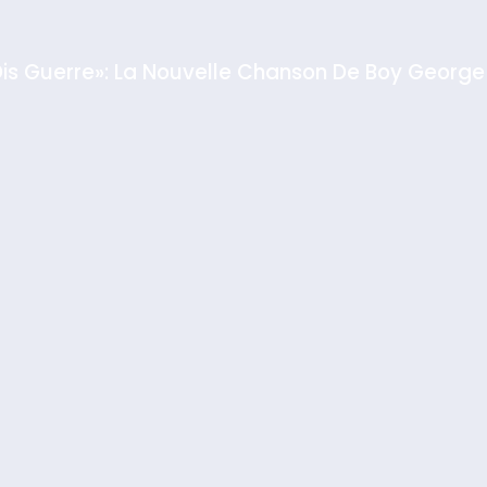
Dis Guerre»: La Nouvelle Chanson De Boy George
rt