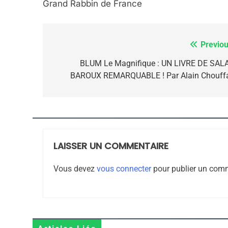
Grand Rabbin de France
7
Previou
Navigation
de
BLUM Le Magnifique : UN LIVRE DE SALA
BAROUX REMARQUABLE ! Par Alain Chouff
CE QUI NOUS MANQUE
l’article
JUDAISME
LAISSER UN COMMENTAIRE
8
Vous devez
vous connecter
pour publier un comm
Maroc : Les Amandes D
Terroir