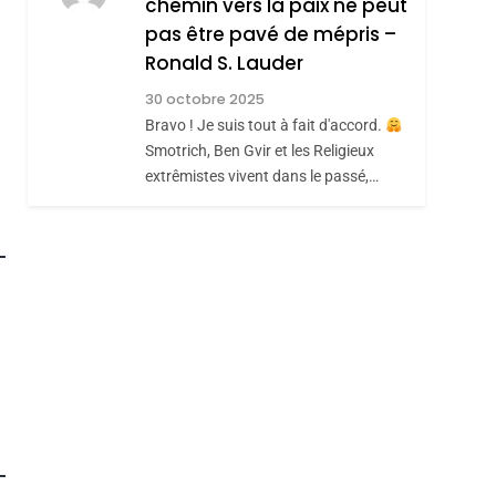
chemin vers la paix ne peut
ISRAÉL
JUDAISME
REVENDIQUE MA
pas être pavé de mépris –
7
CE QUI NOUS
JUDAÏTE Par Thérèse
Ronald S. Lauder
MANQUE – Jacques
Zrihen-Dvir
30 octobre 2025
Hadida
Bravo ! Je suis tout à fait d'accord.
JUDAISME
Smotrich, Ben Gvir et les Religieux
8
extrêmistes vivent dans le passé,…
Maroc : Les Amandes
De Tafraout, Le Miel
De Tadla Azilal
DAFINA
MAROC
Consacrés Produits
Du Terroir
roduits Du