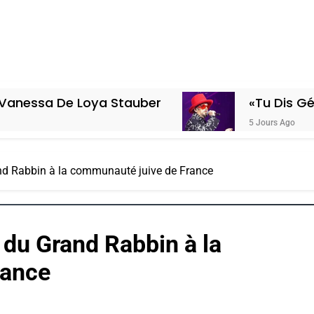
Loya Stauber
«Tu Dis Génocide, Je D
5 Jours Ago
d Rabbin à la communauté juive de France
du Grand Rabbin à la
rance