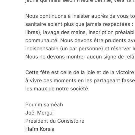
jeûne qui finira selon l’heure définie, vers 19h
Nous continuons à insister auprès de vous to
2025, L’année La Plus
sanitaire soient plus que jamais respectées :
FRANCE
ISRAÉL
libres), lavage des mains, inscription préalab
communauté. Nous devons être prudents avec 
indispensable (un par personne) et réserver l
Nous ne devons montrer aucun signe de relâ
6
Cette fête est celle de la joie et de la victo
à vivre ces moments en les partageant fasse
les maux de notre société.
FIÈRE, DIGNE ET RÉSIL
Pourim saméah
Dvir
Joël Mergui
ISRAÉL
JUDAISME
Président du Consistoire
Haïm Korsia