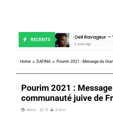
n Amiel
Oeil Ravageur – Vanessa De 
RECENTS
5 Jours Ago
Home
DAFINA
Pourim 2021 : Message du Gran
Pourim 2021 : Message 
communauté juive de F
0
Admin
3 Mins