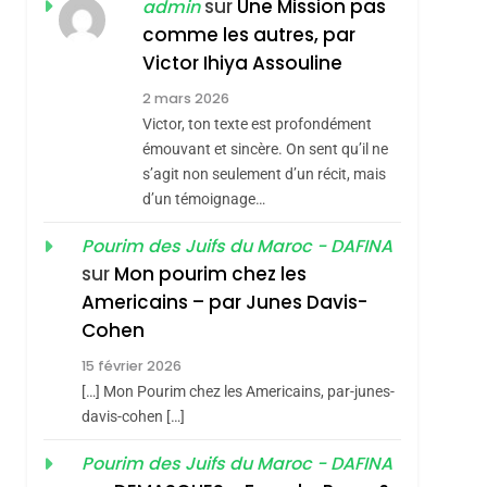
ISRAÉL
JUDAISME
sur
Une Mission pas
admin
REVENDIQUE MA
comme les autres, par
7
CE QUI NOUS
JUDAÏTE Par Thérèse
Victor Ihiya Assouline
MANQUE – Jacques
Zrihen-Dvir
2 mars 2026
Hadida
Victor, ton texte est profondément
JUDAISME
émouvant et sincère. On sent qu’il ne
8
s’agit non seulement d’un récit, mais
Maroc : Les Amandes
d’un témoignage…
De Tafraout, Le Miel
De Tadla Azilal
Pourim des Juifs du Maroc - DAFINA
DAFINA
MAROC
sur
Mon pourim chez les
Consacrés Produits
1
Americains – par Junes Davis-
Oeil Ravageur –
Du Terroir
Cohen
Vanessa De Loya
15 février 2026
Stauber
CINEMA
ISRAÉL
[…] Mon Pourim chez les Americains, par-junes-
2
davis-cohen […]
«Tu Dis Génocide, Je
Pourim des Juifs du Maroc - DAFINA
Dis Guerre»: La