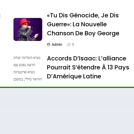
a
«Tu Dis Génocide, Je Dis
Guerre»: La Nouvelle
Chanson De Boy George
Admin
0
Accords D’Isaac: L’alliance
נשיא המדינה יצחק
הרצוג נפגש עם
Pourrait S’étendre À 13 Pays
נשיא ארגנטינה
ssa De Loya Stauber
D’Amérique Latine
חוויאר מיליי, במשכן
הנשיא בירושלים.
Admin
0
צילום: חיים צח /
לע"מ Photos By
: Haim Zach /
GPO