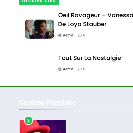
Articles Liés
DAFINA
MAROC
Oeil Ravageur – Vaness
De Loya Stauber
Admin
0
1
Tout Sur La Nostalgie
Admin
0
Oeil Ravageur – Vane
CINEMA
ISRAÉL
Contenu Populaire
2