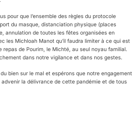
.
us pour que l’ensemble des règles du protocole
 Meurtrière Selon Le Rapport D’ADL Contre L’anti
 port du masque, distanciation physique (places
le, annulation de toutes les fêtes organisées en
les Michloah Manot qu’il faudra limiter à ce qui est
e repas de Pourim, le Michté, au seul noyau familial.
chement dans notre vigilance et dans nos gestes.
ire du bien sur le mal et espérons que notre engagement
 advenir la délivrance de cette pandémie et de tous
IENTE : POURQUOI JE REVENDIQUE MA JUDAÏTE Par T