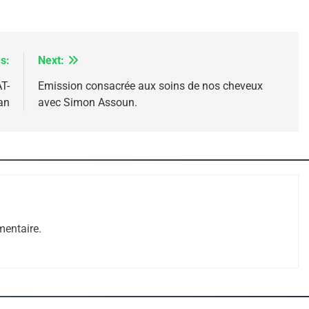
s:
Next:
T-
Emission consacrée aux soins de nos cheveux
an
avec Simon Assoun.
 – Jacques Hadida
entaire.
e Tafraout, Le Miel De Tadla Azilal Consacrés P