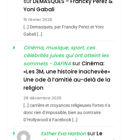
sur
DEMASQUES – Francky Perez &
Nouvelle Chanson De
ISRAÉL
JUDAISME
Yoni Gabali
Boy George
3
15 février 2026
sémitisme
Tout Sur La Nostalgie
[…] Demasques, par Francky Perez et Yoni
SOUVENIRS
Gabali […]
4
Cinéma, musique, sport, ces
Accords D’Isaac:
célébrités juives qui ont atteint les
L’alliance Pourrait
sur
Cinéma:
sommets - DAFINA
S’étendre À 13 Pays
ISRAÉL
JUDAISME
«Les 3M, une histoire inachevée»
D’Amérique Latine
Une ode à l’amitié au-delà de la
5
2025, L’année La Plus
religion
Meurtrière Selon Le
28 décembre 2025
hérèse Zrihen-
Rapport D’ADL
FRANCE
ISRAÉL
[…] carrière et croyances religieuses fortes n’a
Contre
donc rien d’impossible, bien au contraire.
6
FIÈRE, DIGNE ET
D’Hollywood à Facebook […]
L’antisémitisme
RÉSILIENTE :
sur
Le
Esther Eva Harbon
POURQUOI JE