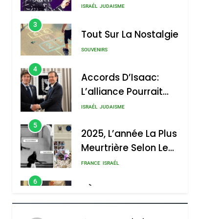
Nouvelle Chanson De
ISRAÉL
JUDAISME
Boy George
3
Tout Sur La Nostalgie
SOUVENIRS
4
Accords D’Isaac:
L’alliance Pourrait
S’étendre À 13 Pays
ISRAÉL
JUDAISME
D’Amérique Latine
5
2025, L’année La Plus
Meurtrière Selon Le
Rapport D’ADL
FRANCE
ISRAÉL
Contre
6
FIÈRE, DIGNE ET
L’antisémitisme
RÉSILIENTE :
POURQUOI JE