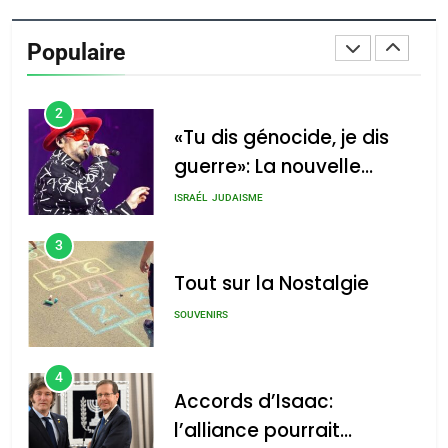
Oeil ravageur – Vanessa
De Loya Stauber
Populaire
CINEMA
ISRAÉL
2
«Tu dis génocide, je dis
guerre»: La nouvelle
chanson de Boy George
ISRAÉL
JUDAISME
3
Tout sur la Nostalgie
SOUVENIRS
4
Accords d’Isaac:
l’alliance pourrait