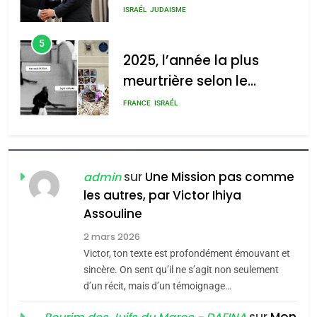
s’étendre à 13 pays
ISRAÉL
JUDAISME
d’Amérique latine
5
2025, l’année la plus
meurtrière selon le
rapport d’ADL contre
FRANCE
ISRAÉL
l’antisémitisme
6
FIÈRE, DIGNE ET RÉSILIENTE :
POURQUOI JE REVENDIQUE
sur
Une Mission pas comme
admin
MA JUDAÏTE par Thérèse
les autres, par Victor Ihiya
ISRAÉL
JUDAISME
Assouline
Zrihen-Dvir
7
2 mars 2026
CE QUI NOUS MANQUE –
Victor, ton texte est profondément émouvant et
Jacques Hadida
sincère. On sent qu’il ne s’agit non seulement
d’un récit, mais d’un témoignage…
JUDAISME