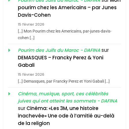
sur
Mon
Pourim des Juifs du Maroc - DAFINA
8
pourim chez les Americains – par Junes
Maroc : Les amandes de
Davis-Cohen
Tafraout, le miel de Tadla
15 février 2026
Azilal consacrés produits
DAFINA
MAROC
[…] Mon Pourim chez les Americains, par-junes-davis-
du terroir
cohen […]
1
Oeil ravageur – Vanessa
sur
Pourim des Juifs du Maroc - DAFINA
De Loya Stauber
DEMASQUES – Francky Perez & Yoni
5
Gabali
CINEMA
ISRAÉL
2025, l’année la plus
15 février 2026
meurtrière selon le rapport
2
[…] Demasques, par Francky Perez et Yoni Gabali […]
«Tu dis génocide, je dis
d’ADL contre
FRANCE
ISRAÉL
guerre»: La nouvelle
Cinéma, musique, sport, ces célébrités
l’antisémitisme
juives qui ont atteint les sommets - DAFINA
chanson de Boy George
6
ISRAÉL
JUDAISME
FIÈRE, DIGNE ET RÉSILIENTE :
sur
Cinéma: «Les 3M, une histoire
inachevée» Une ode à l’amitié au-delà
POURQUOI JE REVENDIQUE
3
de la religion
MA JUDAÏTE par Thérèse
Tout sur la Nostalgie
ISRAÉL
JUDAISME