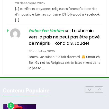
Zrihen-Dvir
28 décembre 2025
SOUVENIRS
[…] carrière et croyances religieuses fortes n’a donc rien
7
CE QUI NOUS MANQUE –
d’impossible, bien au contraire. D’Hollywood à Facebook
[…]
Jacques Hadida
4
Accords d’Isaac:
sur
Le chemin
JUDAISME
Esther Eva Harbon
l’alliance pourrait
vers la paix ne peut pas être pavé
s’étendre à 13 pays
8
de mépris – Ronald S. Lauder
ISRAÉL
JUDAISME
Maroc : Les amandes de
d’Amérique latine
30 octobre 2025
Tafraout, le miel de Tadla
5
Bravo ! Je suis tout à fait d'accord.
Smotrich,
2025, l’année la plus
Azilal consacrés produits
DAFINA
MAROC
Ben Gvir et les Religieux extrêmistes vivent dans
meurtrière selon le
du terroir
le passé,…
rapport d’ADL contre
1
FRANCE
ISRAÉL
Oeil ravageur – Vanessa De
l’antisémitisme
Loya Stauber
6
Contenu Populaire
FIÈRE, DIGNE ET RÉSILIENTE :
CINEMA
ISRAÉL
POURQUOI JE REVENDIQUE
MA JUDAÏTE par Thérèse
2
ISRAÉL
JUDAISME