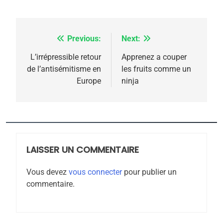
l’antisémitisme
6
FIÈRE, DIGNE ET RÉSILIENTE :
Previous:
Next:
Navigation
POURQUOI JE REVENDIQUE
MA JUDAÏTE par Thérèse
de
L’irrépressible retour
Apprenez a couper
ISRAÉL
JUDAISME
de l’antisémitisme en
les fruits comme un
Zrihen-Dvir
l’article
Europe
ninja
7
CE QUI NOUS MANQUE –
Jacques Hadida
JUDAISME
LAISSER UN COMMENTAIRE
8
Maroc : Les amandes de
Vous devez
vous connecter
pour publier un
Tafraout, le miel de Tadla
commentaire.
Azilal consacrés produits
DAFINA
MAROC
du terroir
1