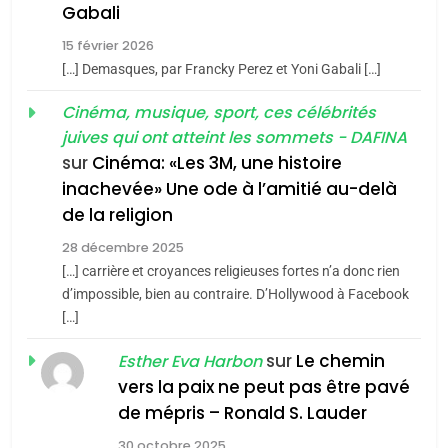
5
Gabali
CINEMA
ISRAÉL
2025, l’année la plus
15 février 2026
meurtrière selon le rapport
2
[…] Demasques, par Francky Perez et Yoni Gabali […]
«Tu dis génocide, je dis
d’ADL contre
FRANCE
ISRAÉL
guerre»: La nouvelle
Cinéma, musique, sport, ces célébrités
l’antisémitisme
juives qui ont atteint les sommets - DAFINA
chanson de Boy George
6
ISRAÉL
JUDAISME
FIÈRE, DIGNE ET RÉSILIENTE :
sur
Cinéma: «Les 3M, une histoire
inachevée» Une ode à l’amitié au-delà
POURQUOI JE REVENDIQUE
3
de la religion
MA JUDAÏTE par Thérèse
Tout sur la Nostalgie
ISRAÉL
JUDAISME
Zrihen-Dvir
28 décembre 2025
SOUVENIRS
[…] carrière et croyances religieuses fortes n’a donc rien
7
CE QUI NOUS MANQUE –
d’impossible, bien au contraire. D’Hollywood à Facebook
[…]
Jacques Hadida
4
Accords d’Isaac:
sur
Le chemin
JUDAISME
Esther Eva Harbon
l’alliance pourrait
vers la paix ne peut pas être pavé
s’étendre à 13 pays
8
de mépris – Ronald S. Lauder
ISRAÉL
JUDAISME
Maroc : Les amandes de
d’Amérique latine
30 octobre 2025