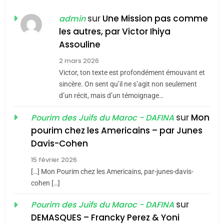
FIÈRE, DIGNE ET RÉSILIENTE :
POURQUOI JE REVENDIQUE
sur
Une Mission pas comme
admin
MA JUDAÏTE par Thérèse
les autres, par Victor Ihiya
ISRAÉL
JUDAISME
Assouline
Zrihen-Dvir
7
2 mars 2026
CE QUI NOUS MANQUE –
Victor, ton texte est profondément émouvant et
Jacques Hadida
sincère. On sent qu’il ne s’agit non seulement
d’un récit, mais d’un témoignage…
JUDAISME
sur
Mon
Pourim des Juifs du Maroc - DAFINA
8
pourim chez les Americains – par Junes
Maroc : Les amandes de
Davis-Cohen
Tafraout, le miel de Tadla
15 février 2026
Azilal consacrés produits
DAFINA
MAROC
[…] Mon Pourim chez les Americains, par-junes-davis-
du terroir
cohen […]
1
Oeil ravageur – Vanessa
sur
Pourim des Juifs du Maroc - DAFINA
De Loya Stauber
DEMASQUES – Francky Perez & Yoni