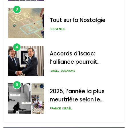
3
Tout sur la Nostalgie
SOUVENIRS
4
Accords d’Isaac:
l’alliance pourrait
s’étendre à 13 pays
ISRAÉL
JUDAISME
d’Amérique latine
5
2025, l’année la plus
meurtrière selon le
rapport d’ADL contre
FRANCE
ISRAÉL
l’antisémitisme
6