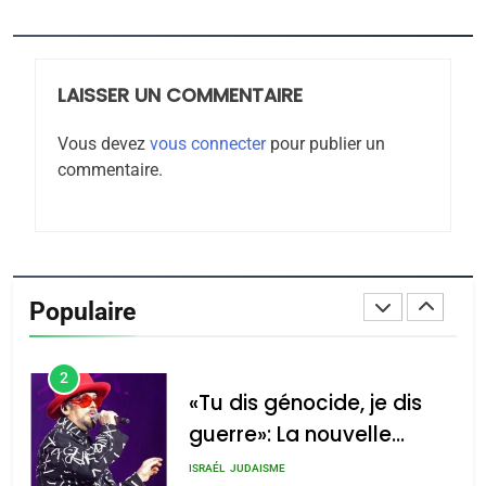
Jacques Hadida
JUDAISME
LAISSER UN COMMENTAIRE
8
Maroc : Les amandes de
Vous devez
vous connecter
pour publier un
Tafraout, le miel de Tadla
commentaire.
Azilal consacrés produits
DAFINA
MAROC
du terroir
1
Oeil ravageur – Vanessa
De Loya Stauber
Populaire
CINEMA
ISRAÉL
2
«Tu dis génocide, je dis
guerre»: La nouvelle
chanson de Boy George
ISRAÉL
JUDAISME