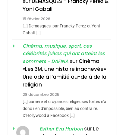
sur
DEMASQUES – Francky Perez &
SOUVENIRS
Yoni Gabali
4
Accords D’Isaac:
15 février 2026
L’alliance Pourrait
[…] Demasques, par Francky Perez et Yoni
Gabali […]
S’étendre À 13 Pays
ISRAÉL
JUDAISME
D’Amérique Latine
Cinéma, musique, sport, ces
5
2025, L’année La Plus
célébrités juives qui ont atteint les
Meurtrière Selon Le
sur
Cinéma:
sommets - DAFINA
«Les 3M, une histoire inachevée»
Rapport D’ADL
FRANCE
ISRAÉL
Une ode à l’amitié au-delà de la
Contre
6
religion
FIÈRE, DIGNE ET
L’antisémitisme
RÉSILIENTE :
28 décembre 2025
[…] carrière et croyances religieuses fortes n’a
POURQUOI JE
ISRAÉL
JUDAISME
donc rien d’impossible, bien au contraire.
REVENDIQUE MA
D’Hollywood à Facebook […]
7
CE QUI NOUS
JUDAÏTE Par Thérèse
sur
Le
Esther Eva Harbon
MANQUE – Jacques
Zrihen-Dvir