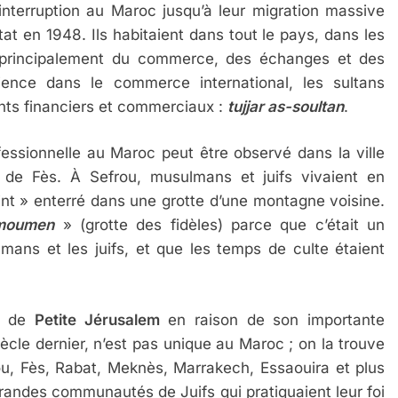
nterruption au Maroc jusqu’à leur migration massive
État en 1948. Ils habitaient dans tout le pays, dans les
ient principalement du commerce, des échanges et des
ience dans le commerce international, les sultans
ts financiers et commerciaux :
tujjar as-soultan
.
essionnelle au Maroc peut être observé dans la ville
 de Fès. À Sefrou, musulmans et juifs vivaient en
nt » enterré dans une grotte d’une montagne voisine.
-moumen
» (grotte des fidèles) parce que c’était un
lmans et les juifs, et que les temps de culte étaient
om de
Petite Jérusalem
en raison de son importante
iècle dernier, n’est pas unique au Maroc ; on la trouve
, Fès, Rabat, Meknès, Marrakech, Essaouira et plus
randes communautés de Juifs qui pratiquaient leur foi