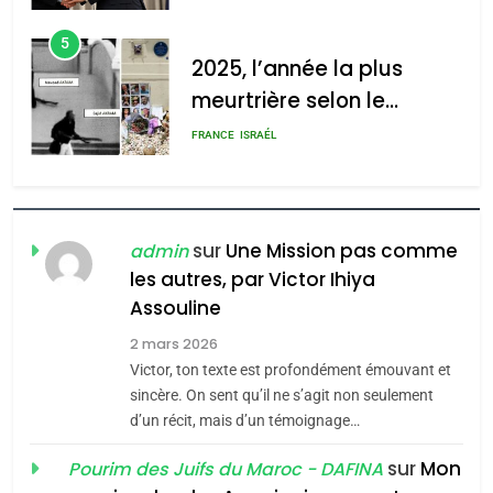
d’Amérique latine
5
2025, l’année la plus
meurtrière selon le
rapport d’ADL contre
FRANCE
ISRAÉL
l’antisémitisme
6
FIÈRE, DIGNE ET RÉSILIENTE :
POURQUOI JE REVENDIQUE
sur
Une Mission pas comme
admin
MA JUDAÏTE par Thérèse
les autres, par Victor Ihiya
ISRAÉL
JUDAISME
Assouline
Zrihen-Dvir
7
2 mars 2026
CE QUI NOUS MANQUE –
Victor, ton texte est profondément émouvant et
Jacques Hadida
sincère. On sent qu’il ne s’agit non seulement
d’un récit, mais d’un témoignage…
JUDAISME
sur
Mon
Pourim des Juifs du Maroc - DAFINA
8