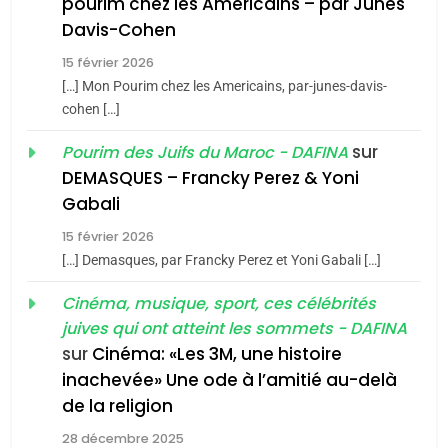
pourim chez les Americains – par Junes
Maroc : Les amandes de
Davis-Cohen
Tafraout, le miel de Tadla
15 février 2026
Azilal consacrés produits
DAFINA
MAROC
[…] Mon Pourim chez les Americains, par-junes-davis-
du terroir
cohen […]
1
Oeil ravageur – Vanessa
sur
Pourim des Juifs du Maroc - DAFINA
De Loya Stauber
DEMASQUES – Francky Perez & Yoni
5
Gabali
CINEMA
ISRAÉL
2025, l’année la plus
15 février 2026
meurtrière selon le rapport
2
[…] Demasques, par Francky Perez et Yoni Gabali […]
«Tu dis génocide, je dis
d’ADL contre
FRANCE
ISRAÉL
guerre»: La nouvelle
Cinéma, musique, sport, ces célébrités
l’antisémitisme
juives qui ont atteint les sommets - DAFINA
chanson de Boy George
6
ISRAÉL
JUDAISME
FIÈRE, DIGNE ET RÉSILIENTE :
sur
Cinéma: «Les 3M, une histoire
inachevée» Une ode à l’amitié au-delà
POURQUOI JE REVENDIQUE
3
de la religion
MA JUDAÏTE par Thérèse
Tout sur la Nostalgie
ISRAÉL
JUDAISME
Zrihen-Dvir
28 décembre 2025