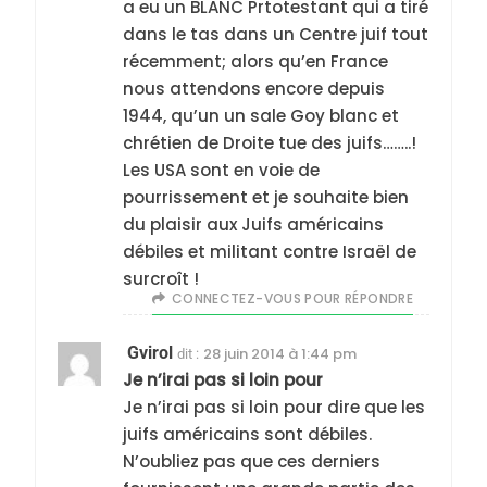
a eu un BLANC Prtotestant qui a tiré
dans le tas dans un Centre juif tout
récemment; alors qu’en France
nous attendons encore depuis
1944, qu’un un sale Goy blanc et
chrétien de Droite tue des juifs……..!
Les USA sont en voie de
pourrissement et je souhaite bien
du plaisir aux Juifs américains
débiles et militant contre Israël de
surcroît !
CONNECTEZ-VOUS POUR RÉPONDRE
Gvirol
28 juin 2014 à 1:44 pm
dit :
5
2025, l’année la plus
Je n’irai pas si loin pour
Je n’irai pas si loin pour dire que les
meurtrière selon le
juifs américains sont débiles.
rapport d’ADL contre
FRANCE
ISRAÉL
N’oubliez pas que ces derniers
l’antisémitisme