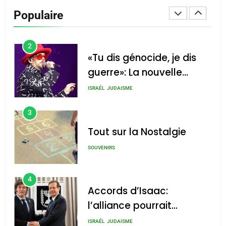
De Loya Stauber
Populaire
CINEMA
ISRAÉL
2
«Tu dis génocide, je dis
guerre»: La nouvelle
chanson de Boy George
ISRAÉL
JUDAISME
3
Tout sur la Nostalgie
SOUVENIRS
4
Accords d’Isaac:
l’alliance pourrait
s’étendre à 13 pays
ISRAÉL
JUDAISME