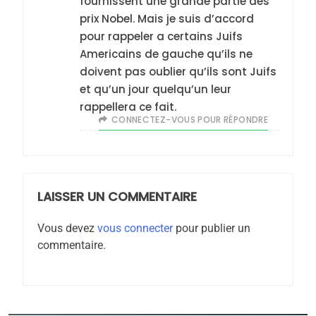
fournissent une grande partie des
6
prix Nobel. Mais je suis d’accord
FIÈRE, DIGNE ET RÉSILIENTE :
pour rappeler a certains Juifs
POURQUOI JE REVENDIQUE
Americains de gauche qu’ils ne
MA JUDAÏTE par Thérèse
ISRAÉL
JUDAISME
doivent pas oublier qu’ils sont Juifs
Zrihen-Dvir
et qu’un jour quelqu’un leur
7
rappellera ce fait.
CE QUI NOUS MANQUE –
CONNECTEZ-VOUS POUR RÉPONDRE
Jacques Hadida
JUDAISME
LAISSER UN COMMENTAIRE
8
Maroc : Les amandes de
Vous devez
vous connecter
pour publier un
Tafraout, le miel de Tadla
commentaire.
Azilal consacrés produits
DAFINA
MAROC
du terroir
1
Oeil ravageur – Vanessa