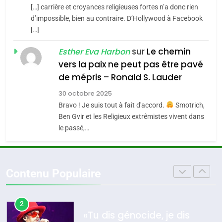
SOUVENIRS
[…] carrière et croyances religieuses fortes n’a donc rien
7
CE QUI NOUS MANQUE –
d’impossible, bien au contraire. D’Hollywood à Facebook
[…]
Jacques Hadida
4
Accords d’Isaac:
sur
Le chemin
JUDAISME
Esther Eva Harbon
l’alliance pourrait
vers la paix ne peut pas être pavé
s’étendre à 13 pays
8
de mépris – Ronald S. Lauder
ISRAÉL
JUDAISME
Maroc : Les amandes de
d’Amérique latine
30 octobre 2025
Tafraout, le miel de Tadla
5
Bravo ! Je suis tout à fait d'accord.
Smotrich,
2025, l’année la plus
Azilal consacrés produits
DAFINA
MAROC
Ben Gvir et les Religieux extrêmistes vivent dans
meurtrière selon le
du terroir
le passé,…
rapport d’ADL contre
1
FRANCE
ISRAÉL
Oeil ravageur – Vanessa De
l’antisémitisme
Loya Stauber
6
Contenu Populaire
FIÈRE, DIGNE ET RÉSILIENTE :
CINEMA
ISRAÉL
POURQUOI JE REVENDIQUE
MA JUDAÏTE par Thérèse
2
ISRAÉL
JUDAISME
«Tu dis génocide, je dis
Zrihen-Dvir