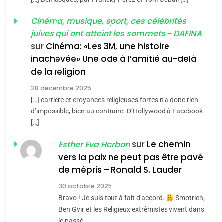
«Tu dis génocide, je dis
d’ADL contre
FRANCE
ISRAÉL
guerre»: La nouvelle
Cinéma, musique, sport, ces célébrités
l’antisémitisme
juives qui ont atteint les sommets - DAFINA
chanson de Boy George
6
ISRAÉL
JUDAISME
FIÈRE, DIGNE ET RÉSILIENTE :
sur
Cinéma: «Les 3M, une histoire
inachevée» Une ode à l’amitié au-delà
POURQUOI JE REVENDIQUE
3
de la religion
MA JUDAÏTE par Thérèse
Tout sur la Nostalgie
ISRAÉL
JUDAISME
Zrihen-Dvir
28 décembre 2025
SOUVENIRS
[…] carrière et croyances religieuses fortes n’a donc rien
7
CE QUI NOUS MANQUE –
d’impossible, bien au contraire. D’Hollywood à Facebook
[…]
Jacques Hadida
4
Accords d’Isaac:
sur
Le chemin
JUDAISME
Esther Eva Harbon
l’alliance pourrait
vers la paix ne peut pas être pavé
s’étendre à 13 pays
8
de mépris – Ronald S. Lauder
ISRAÉL
JUDAISME
Maroc : Les amandes de
d’Amérique latine
30 octobre 2025
Tafraout, le miel de Tadla
5
Bravo ! Je suis tout à fait d'accord.
Smotrich,
2025, l’année la plus
Azilal consacrés produits
DAFINA
MAROC
Ben Gvir et les Religieux extrêmistes vivent dans
meurtrière selon le
du terroir
le passé,…