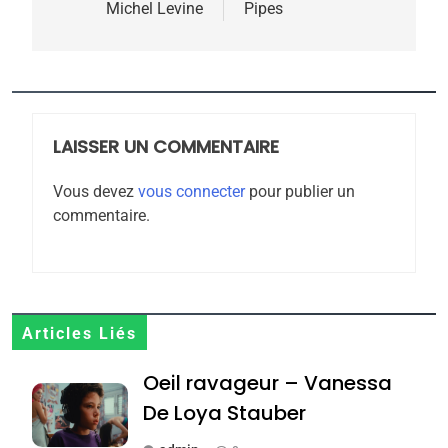
Michel Levine
Pipes
5
2025, l’année la plus
meurtrière selon le
rapport d’ADL contre
LAISSER UN COMMENTAIRE
FRANCE
ISRAÉL
l’antisémitisme
Vous devez
vous connecter
pour publier un
6
commentaire.
FIÈRE, DIGNE ET RÉSILIENTE :
POURQUOI JE REVENDIQUE
MA JUDAÏTE par Thérèse
ISRAÉL
JUDAISME
Zrihen-Dvir
7
Articles Liés
CE QUI NOUS MANQUE –
Oeil ravageur – Vanessa
Jacques Hadida
De Loya Stauber
JUDAISME