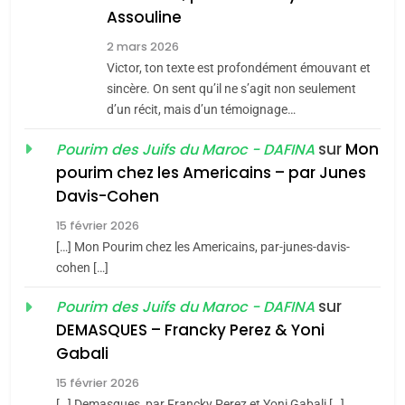
Assouline
Zrihen-Dvir
7
2 mars 2026
CE QUI NOUS MANQUE –
Victor, ton texte est profondément émouvant et
Jacques Hadida
sincère. On sent qu’il ne s’agit non seulement
d’un récit, mais d’un témoignage…
JUDAISME
sur
Mon
Pourim des Juifs du Maroc - DAFINA
8
pourim chez les Americains – par Junes
Maroc : Les amandes de
Davis-Cohen
Tafraout, le miel de Tadla
15 février 2026
Azilal consacrés produits
DAFINA
MAROC
[…] Mon Pourim chez les Americains, par-junes-davis-
du terroir
cohen […]
1
Oeil ravageur – Vanessa
sur
Pourim des Juifs du Maroc - DAFINA
De Loya Stauber
DEMASQUES – Francky Perez & Yoni
5
Gabali
CINEMA
ISRAÉL
2025, l’année la plus
15 février 2026
meurtrière selon le rapport
2
[…] Demasques, par Francky Perez et Yoni Gabali […]