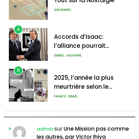
Tout sur la Nostalgie
: Haim Zach /
GPO
SOUVENIRS
4
Accords d’Isaac:
l’alliance pourrait
2025, l’année la plus
s’étendre à 13 pays
meurtrière selon le rapport
ISRAÉL
JUDAISME
d’Amérique latine
d’ADL contre
5
l’antisémitisme
2025, l’année la plus
meurtrière selon le
admin
0
rapport d’ADL contre
FRANCE
ISRAÉL
l’antisémitisme
6
FIÈRE, DIGNE ET RÉSILIENTE :
POURQUOI JE REVENDIQUE
sur
Une Mission pas comme
admin
MA JUDAÏTE par Thérèse
les autres, par Victor Ihiya
ISRAÉL
JUDAISME