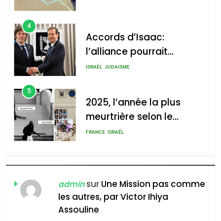
4
Accords d’Isaac:
l’alliance pourrait
s’étendre à 13 pays
ISRAÉL
JUDAISME
d’Amérique latine
5
2025, l’année la plus
meurtrière selon le
rapport d’ADL contre
FRANCE
ISRAÉL
l’antisémitisme
6
FIÈRE, DIGNE ET RÉSILIENTE :
POURQUOI JE REVENDIQUE
sur
Une Mission pas comme
admin
MA JUDAÏTE par Thérèse
les autres, par Victor Ihiya
ISRAÉL
JUDAISME
Assouline
Zrihen-Dvir