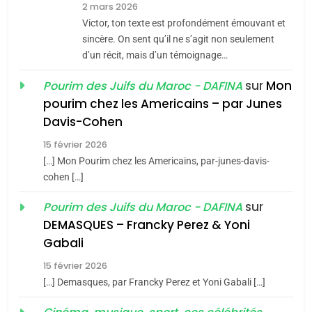
7
2 mars 2026
CE QUI NOUS MANQUE –
Victor, ton texte est profondément émouvant et
Jacques Hadida
sincère. On sent qu’il ne s’agit non seulement
d’un récit, mais d’un témoignage…
JUDAISME
sur
Mon
Pourim des Juifs du Maroc - DAFINA
8
pourim chez les Americains – par Junes
Maroc : Les amandes de
Davis-Cohen
Tafraout, le miel de Tadla
15 février 2026
Azilal consacrés produits
DAFINA
MAROC
[…] Mon Pourim chez les Americains, par-junes-davis-
du terroir
cohen […]
1
Oeil ravageur – Vanessa
sur
Pourim des Juifs du Maroc - DAFINA
De Loya Stauber
DEMASQUES – Francky Perez & Yoni
5
Gabali
CINEMA
ISRAÉL
2025, l’année la plus
15 février 2026
meurtrière selon le rapport
2
[…] Demasques, par Francky Perez et Yoni Gabali […]
«Tu dis génocide, je dis
d’ADL contre
FRANCE
ISRAÉL