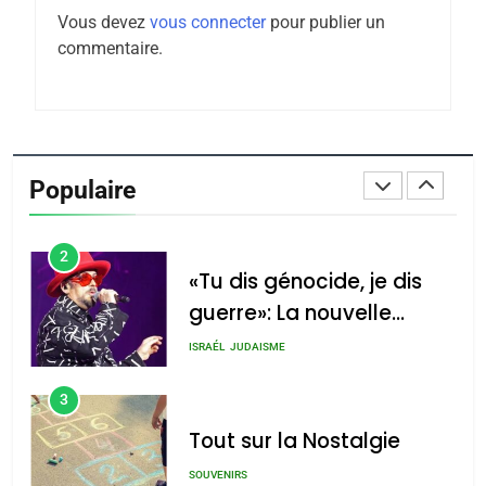
Vous devez
vous connecter
pour publier un
Tafraout, le miel de Tadla
commentaire.
Azilal consacrés produits
DAFINA
MAROC
du terroir
1
Oeil ravageur – Vanessa
De Loya Stauber
Populaire
CINEMA
ISRAÉL
2
«Tu dis génocide, je dis
guerre»: La nouvelle
chanson de Boy George
ISRAÉL
JUDAISME
3
Tout sur la Nostalgie
SOUVENIRS