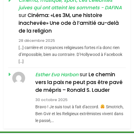
guerre»: La nouvelle
Cinéma, musique, sport, ces célébrités
l’antisémitisme
juives qui ont atteint les sommets - DAFINA
chanson de Boy George
6
ISRAÉL
JUDAISME
FIÈRE, DIGNE ET RÉSILIENTE :
sur
Cinéma: «Les 3M, une histoire
inachevée» Une ode à l’amitié au-delà
POURQUOI JE REVENDIQUE
3
de la religion
MA JUDAÏTE par Thérèse
Tout sur la Nostalgie
ISRAÉL
JUDAISME
Zrihen-Dvir
28 décembre 2025
SOUVENIRS
[…] carrière et croyances religieuses fortes n’a donc rien
7
CE QUI NOUS MANQUE –
d’impossible, bien au contraire. D’Hollywood à Facebook
[…]
Jacques Hadida
4
Accords d’Isaac:
sur
Le chemin
JUDAISME
Esther Eva Harbon
l’alliance pourrait
vers la paix ne peut pas être pavé
s’étendre à 13 pays
8
de mépris – Ronald S. Lauder
ISRAÉL
JUDAISME
Maroc : Les amandes de
d’Amérique latine
30 octobre 2025
Tafraout, le miel de Tadla
5
Bravo ! Je suis tout à fait d'accord.
Smotrich,
2025, l’année la plus
Azilal consacrés produits
DAFINA
MAROC
Ben Gvir et les Religieux extrêmistes vivent dans
meurtrière selon le
du terroir
le passé,…
rapport d’ADL contre
1
FRANCE
ISRAÉL
Oeil ravageur – Vanessa De