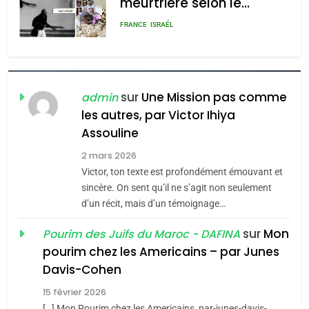
meurtrière selon le
admin
0
rapport d’ADL contre
FRANCE
ISRAÉL
l’antisémitisme
6
FIÈRE, DIGNE ET RÉSILIENTE :
POURQUOI JE REVENDIQUE
sur
Une Mission pas comme
admin
MA JUDAÏTE par Thérèse
les autres, par Victor Ihiya
ISRAÉL
JUDAISME
Assouline
Zrihen-Dvir
7
2 mars 2026
CE QUI NOUS MANQUE –
Victor, ton texte est profondément émouvant et
Jacques Hadida
sincère. On sent qu’il ne s’agit non seulement
d’un récit, mais d’un témoignage…
JUDAISME
sur
Mon
Pourim des Juifs du Maroc - DAFINA
8
pourim chez les Americains – par Junes
Maroc : Les amandes de
Davis-Cohen
Tafraout, le miel de Tadla
15 février 2026
Azilal consacrés produits
DAFINA
MAROC
[…] Mon Pourim chez les Americains, par-junes-davis-