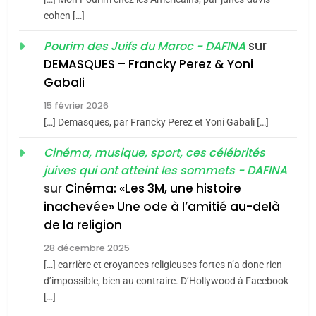
du terroir
cohen […]
1
Oeil ravageur – Vanessa
sur
Pourim des Juifs du Maroc - DAFINA
De Loya Stauber
DEMASQUES – Francky Perez & Yoni
5
Gabali
CINEMA
ISRAÉL
2025, l’année la plus
15 février 2026
meurtrière selon le rapport
2
[…] Demasques, par Francky Perez et Yoni Gabali […]
«Tu dis génocide, je dis
d’ADL contre
FRANCE
ISRAÉL
guerre»: La nouvelle
Cinéma, musique, sport, ces célébrités
l’antisémitisme
juives qui ont atteint les sommets - DAFINA
chanson de Boy George
6
ISRAÉL
JUDAISME
FIÈRE, DIGNE ET RÉSILIENTE :
sur
Cinéma: «Les 3M, une histoire
inachevée» Une ode à l’amitié au-delà
POURQUOI JE REVENDIQUE
3
de la religion
MA JUDAÏTE par Thérèse
Tout sur la Nostalgie
ISRAÉL
JUDAISME
Zrihen-Dvir
28 décembre 2025
SOUVENIRS
[…] carrière et croyances religieuses fortes n’a donc rien
7
CE QUI NOUS MANQUE –
d’impossible, bien au contraire. D’Hollywood à Facebook
[…]
Jacques Hadida
4