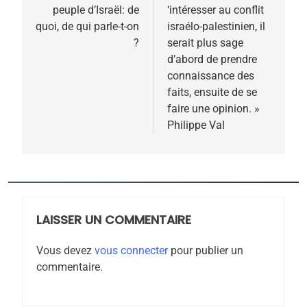
peuple d’Israël: de
‘intéresser au conflit
l’article
quoi, de qui parle-t-on
israélo-palestinien, il
?
serait plus sage
d’abord de prendre
connaissance des
faits, ensuite de se
faire une opinion. »
Philippe Val
5
2025, l’année la plus
meurtrière selon le
rapport d’ADL contre
LAISSER UN COMMENTAIRE
FRANCE
ISRAÉL
l’antisémitisme
Vous devez
vous connecter
pour publier un
6
commentaire.
FIÈRE, DIGNE ET RÉSILIENTE :
POURQUOI JE REVENDIQUE