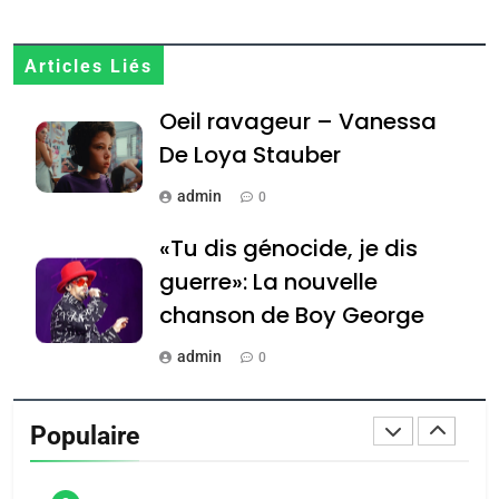
MA JUDAÏTE par Thérèse
ISRAÉL
JUDAISME
Zrihen-Dvir
7
Articles Liés
CE QUI NOUS MANQUE –
Oeil ravageur – Vanessa
Jacques Hadida
De Loya Stauber
JUDAISME
admin
0
8
Maroc : Les amandes de
«Tu dis génocide, je dis
Tafraout, le miel de Tadla
guerre»: La nouvelle
Azilal consacrés produits
DAFINA
MAROC
chanson de Boy George
du terroir
1
admin
0
Oeil ravageur – Vanessa
Tout sur la Nostalgie
De Loya Stauber
Populaire
admin
CINEMA
ISRAÉL
0