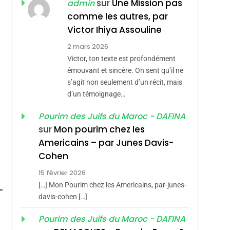
ISRAÉL
JUDAISME
sur
Une Mission pas
admin
Boy George
comme les autres, par
3
Tout Sur La Nostalgie
Victor Ihiya Assouline
2 mars 2026
SOUVENIRS
Victor, ton texte est profondément
4
émouvant et sincère. On sent qu’il ne
Accords D’Isaac:
s’agit non seulement d’un récit, mais
L’alliance Pourrait
d’un témoignage…
S’étendre À 13 Pays
ISRAÉL
JUDAISME
Pourim des Juifs du Maroc - DAFINA
D’Amérique Latine
5
sur
Mon pourim chez les
2025, L’année La Plus
Americains – par Junes Davis-
Meurtrière Selon Le
Cohen
Rapport D’ADL
FRANCE
ISRAÉL
15 février 2026
Contre
6
[…] Mon Pourim chez les Americains, par-junes-
FIÈRE, DIGNE ET
L’antisémitisme
davis-cohen […]
RÉSILIENTE :
Pourim des Juifs du Maroc - DAFINA
POURQUOI JE
ISRAÉL
JUDAISME