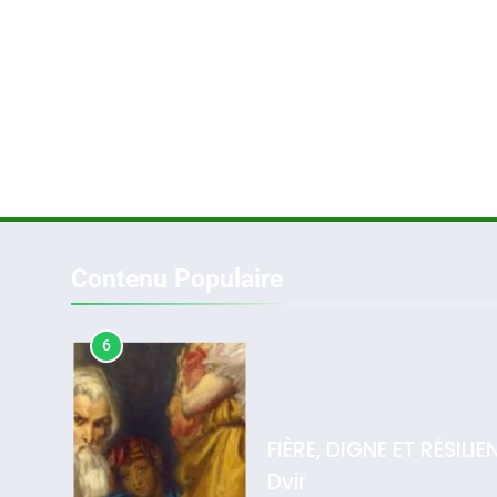
5
2025, L’année La Plus
FRANCE
ISRAÉL
2025, L’année La Plus
Meurtrière Selon Le Rappo
Contenu Populaire
D’ADL Contre
L’antisémitisme
6
Admin
0
FIÈRE, DIGNE ET RÉSIL
Dvir