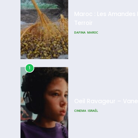
Maroc : Les Amandes D
Terroir
DAFINA
MAROC
1
Oeil Ravageur – Vane
CINEMA
ISRAÉL