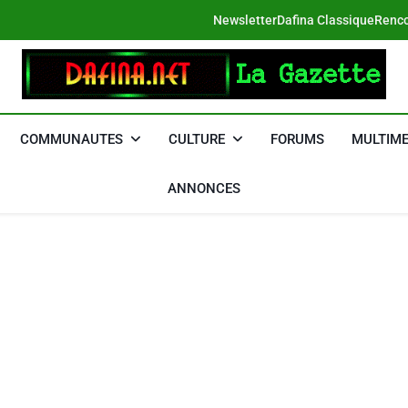
Newsletter
Dafina Classique
Renco
DAFINA
Le Net Des Juifs Du Maroc
COMMUNAUTES
CULTURE
FORUMS
MULTIME
ANNONCES
 Meurtrière Selon Le Rapport D’ADL Contre L’anti