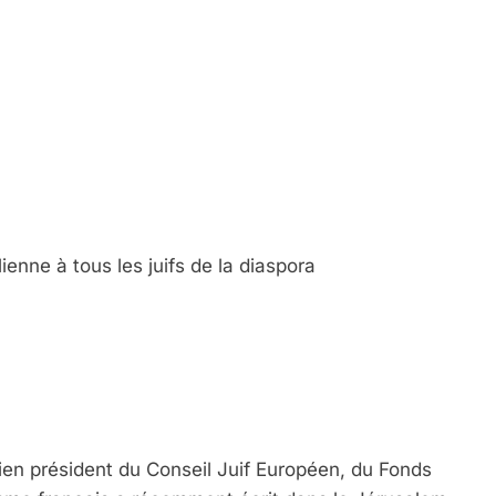
e Tafraout, Le Miel De Tadla Azilal Consacrés P
ienne à tous les juifs de la diaspora
ssa De Loya Stauber
ien président du Conseil Juif Européen, du Fonds