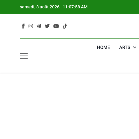
Skip
samedi, 8 août 2026
11:07:59 AM
to
content
5
HOME
ARTS
2025, L’année La Plus
FRANCE
ISRAÉL
6