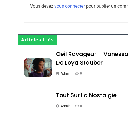
Vous devez
vous connecter
pour publier un comm
Tout Sur La Nostalgie
SOUVENIRS
Articles Liés
Oeil Ravageur – Vaness
De Loya Stauber
4
Admin
0
Accords D’Isaac: L’all
Tout Sur La Nostalgie
ISRAÉL
JUDAISME
Admin
0