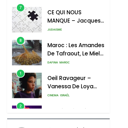
REVENDIQUE MA
7
CE QUI NOUS
JUDAÏTE Par Thérèse
MANQUE – Jacques
Zrihen-Dvir
Hadida
JUDAISME
roduits Du
8
Maroc : Les Amandes
De Tafraout, Le Miel
De Tadla Azilal
DAFINA
MAROC
Consacrés Produits
1
Oeil Ravageur –
Du Terroir
Vanessa De Loya
Stauber
CINEMA
ISRAÉL
2
«Tu Dis Génocide, Je
Dis Guerre»: La
Nouvelle Chanson De