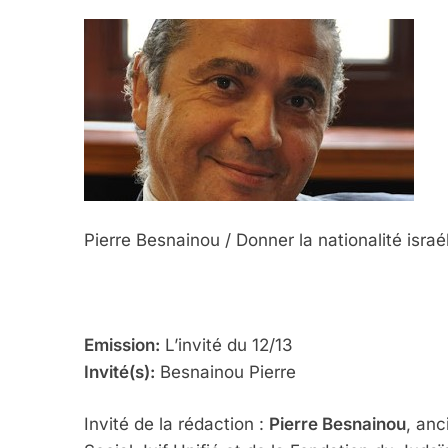
8
Maroc : Les Amandes D
Terroir
DAFINA
MAROC
Pierre Besnainou / Donner la nationalité israél
1
Emission:
L’invité du 12/13
Invité(s):
Besnainou Pierre
Oeil Ravageur – Vane
Invité de la rédaction :
Pierre Besnainou
, anc