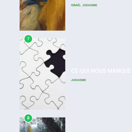
ISRAÉL
JUDAISME
7
CE QUI NOUS MANQUE
JUDAISME
8