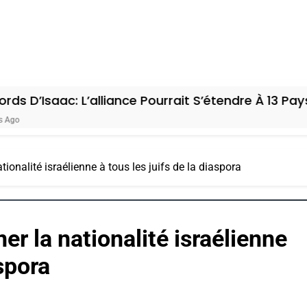
IENTE : POURQUOI JE REVENDIQUE MA JUDAÏTE Par T
c: L’alliance Pourrait S’étendre À 13 Pays D’Améri
ionalité israélienne à tous les juifs de la diaspora
 – Jacques Hadida
r la nationalité israélienne
aspora