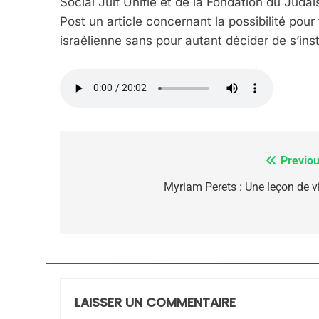
Social Juif Unifié et de la Fondation du Jud
CINEMA
ISRAÉL
Post un article concernant la possibilité pour
israélienne sans pour autant décider de s’insta
2
Previou
Navigation
«Tu Dis Génocide, Je 
de
Myriam Perets : Une leçon de vi
ISRAÉL
JUDAISME
l’article
3
LAISSER UN COMMENTAIRE