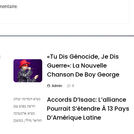
entaire.
a
«Tu Dis Génocide, Je Dis
Guerre»: La Nouvelle
Chanson De Boy George
Admin
0
iance Pourrait S’étendre À 13 Pays D’Amérique La
Accords D’Isaac: L’alliance
נשיא המדינה יצחק
הרצוג נפגש עם
Pourrait S’étendre À 13 Pays
נשיא ארגנטינה
D’Amérique Latine
חוויאר מיליי, במשכן
הנשיא בירושלים.
Admin
0