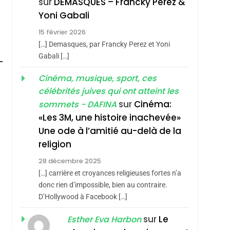
sur
DEMASQUES – Francky Perez &
REVENDIQUE MA
7
Yoni Gabali
CE QUI NOUS
JUDAÏTE Par Thérèse
15 février 2026
MANQUE – Jacques
Zrihen-Dvir
[…] Demasques, par Francky Perez et Yoni
Hadida
JUDAISME
Gabali […]
8
Cinéma, musique, sport, ces
Maroc : Les Amandes
célébrités juives qui ont atteint les
De Tafraout, Le Miel
sur
Cinéma:
sommets - DAFINA
De Tadla Azilal
DAFINA
MAROC
«Les 3M, une histoire inachevée»
Consacrés Produits
Une ode à l’amitié au-delà de la
Du Terroir
religion
28 décembre 2025
tine
[…] carrière et croyances religieuses fortes n’a
donc rien d’impossible, bien au contraire.
D’Hollywood à Facebook […]
sur
Le
Esther Eva Harbon