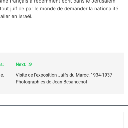
aïsme français a récemment écrit dans le Jérusalem
 tout juif de par le monde de demander la nationalité
ller en Israël.
s:
Next:
Dis Guerre»: La Nouvelle Chanson De Boy George
e.
Visite de l’exposition Juifs du Maroc, 1934-1937
Photographies de Jean Besancenot