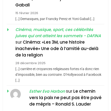
5
Gabali
CINEMA
ISRAÉL
2025, l’année la plus
15 février 2026
meurtrière selon le rapport
2
[…] Demasques, par Francky Perez et Yoni Gabali […]
«Tu dis génocide, je dis
d’ADL contre
FRANCE
ISRAÉL
guerre»: La nouvelle
Cinéma, musique, sport, ces célébrités
l’antisémitisme
juives qui ont atteint les sommets - DAFINA
chanson de Boy George
6
ISRAÉL
JUDAISME
FIÈRE, DIGNE ET RÉSILIENTE :
sur
Cinéma: «Les 3M, une histoire
inachevée» Une ode à l’amitié au-delà
POURQUOI JE REVENDIQUE
3
de la religion
MA JUDAÏTE par Thérèse
Tout sur la Nostalgie
ISRAÉL
JUDAISME
Zrihen-Dvir
28 décembre 2025
SOUVENIRS
[…] carrière et croyances religieuses fortes n’a donc rien
7
CE QUI NOUS MANQUE –
d’impossible, bien au contraire. D’Hollywood à Facebook
[…]
Jacques Hadida
4
Accords d’Isaac:
sur
Le chemin
JUDAISME
Esther Eva Harbon
l’alliance pourrait
vers la paix ne peut pas être pavé
s’étendre à 13 pays
8
de mépris – Ronald S. Lauder
ISRAÉL
JUDAISME
Maroc : Les amandes de
d’Amérique latine