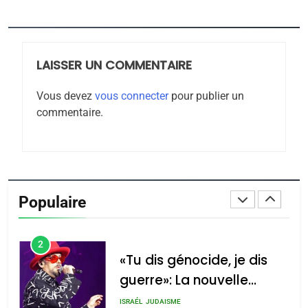
Jacques Hadida
JUDAISME
LAISSER UN COMMENTAIRE
8
Maroc : Les amandes de
Vous devez
vous connecter
pour publier un
Tafraout, le miel de Tadla
commentaire.
Azilal consacrés produits
DAFINA
MAROC
du terroir
1
Oeil ravageur – Vanessa
De Loya Stauber
Populaire
CINEMA
ISRAÉL
2
«Tu dis génocide, je dis
guerre»: La nouvelle
chanson de Boy George
ISRAÉL
JUDAISME