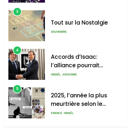
3
Tout sur la Nostalgie
SOUVENIRS
4
Accords d’Isaac:
l’alliance pourrait
s’étendre à 13 pays
ISRAÉL
JUDAISME
d’Amérique latine
5
2025, l’année la plus
meurtrière selon le
rapport d’ADL contre
FRANCE
ISRAÉL
l’antisémitisme
6