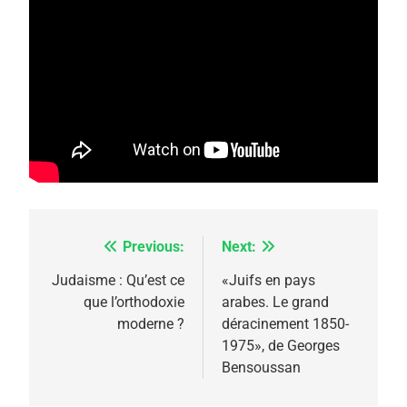
5
2025, l’année la plus
meurtrière selon le
rapport d’ADL contre
FRANCE
ISRAÉL
l’antisémitisme
Previous:
Next:
Navigation
6
FIÈRE, DIGNE ET RÉSILIENTE :
de
Judaisme : Qu’est ce
«Juifs en pays
POURQUOI JE REVENDIQUE
que l’orthodoxie
arabes. Le grand
l’article
MA JUDAÏTE par Thérèse
moderne ?
déracinement 1850-
ISRAÉL
JUDAISME
1975», de Georges
Zrihen-Dvir
Bensoussan
7
CE QUI NOUS MANQUE –