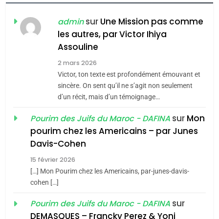
FIÈRE, DIGNE ET RÉSILIENTE :
POURQUOI JE REVENDIQUE
sur
Une Mission pas comme
admin
MA JUDAÏTE par Thérèse
les autres, par Victor Ihiya
ISRAÉL
JUDAISME
Assouline
Zrihen-Dvir
7
2 mars 2026
CE QUI NOUS MANQUE –
Victor, ton texte est profondément émouvant et
Jacques Hadida
sincère. On sent qu’il ne s’agit non seulement
d’un récit, mais d’un témoignage…
JUDAISME
sur
Mon
Pourim des Juifs du Maroc - DAFINA
8
pourim chez les Americains – par Junes
Maroc : Les amandes de
Davis-Cohen
Tafraout, le miel de Tadla
15 février 2026
Azilal consacrés produits
DAFINA
MAROC
[…] Mon Pourim chez les Americains, par-junes-davis-
du terroir
cohen […]
1
Oeil ravageur – Vanessa
sur
Pourim des Juifs du Maroc - DAFINA
De Loya Stauber
DEMASQUES – Francky Perez & Yoni