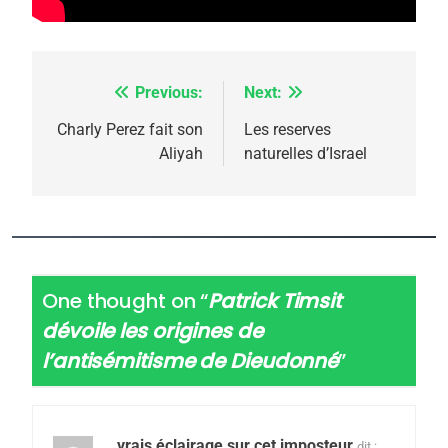
Previous:
Next:
Navigation
de
Charly Perez fait son
Les reserves
Aliyah
naturelles d’Israel
l’article
One thought on “
Patrick Timsit
dévoile les origines de
l’antisémitisme de Dieudonné
”
vrais éclairage sur cet imposteur
dit :