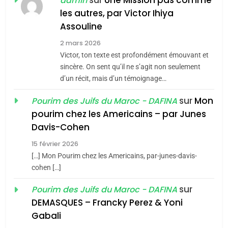
sur
Une Mission pas comme
admin
MA JUDAÏTE par Thérèse
les autres, par Victor Ihiya
ISRAÉL
JUDAISME
Assouline
Zrihen-Dvir
7
2 mars 2026
CE QUI NOUS MANQUE –
Victor, ton texte est profondément émouvant et
Jacques Hadida
sincère. On sent qu’il ne s’agit non seulement
d’un récit, mais d’un témoignage…
JUDAISME
sur
Mon
Pourim des Juifs du Maroc - DAFINA
8
pourim chez les Americains – par Junes
Maroc : Les amandes de
Davis-Cohen
Tafraout, le miel de Tadla
15 février 2026
Azilal consacrés produits
DAFINA
MAROC
[…] Mon Pourim chez les Americains, par-junes-davis-
du terroir
cohen […]
1
Oeil ravageur – Vanessa
sur
Pourim des Juifs du Maroc - DAFINA
De Loya Stauber
DEMASQUES – Francky Perez & Yoni
5
Gabali
CINEMA
ISRAÉL
2025, l’année la plus