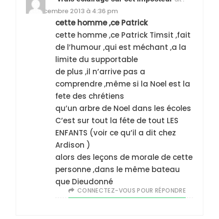
26 décembre 2013 à 4:36 pm
cette homme ,ce Patrick
cette homme ,ce Patrick Timsit ,fait
de l’humour ,qui est méchant ,a la
5
2025, l’année la plus
limite du supportable
de plus ,il n’arrive pas a
meurtrière selon le
comprendre ,même si la Noel est la
rapport d’ADL contre
FRANCE
ISRAÉL
fete des chrétiens
l’antisémitisme
qu’un arbre de Noel dans les écoles
6
C’est sur tout la féte de tout LES
FIÈRE, DIGNE ET RÉSILIENTE :
ENFANTS (voir ce qu’il a dit chez
POURQUOI JE REVENDIQUE
Ardison )
MA JUDAÏTE par Thérèse
ISRAÉL
JUDAISME
alors des leçons de morale de cette
Zrihen-Dvir
personne ,dans le même bateau
7
que Dieudonné
CE QUI NOUS MANQUE –
CONNECTEZ-VOUS POUR RÉPONDRE
Jacques Hadida
JUDAISME