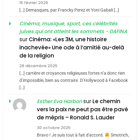
15 février 2026
meurtrière selon le rapport
2
[…] Demasques, par Francky Perez et Yoni Gabali […]
«Tu dis génocide, je dis
d’ADL contre
FRANCE
ISRAÉL
guerre»: La nouvelle
Cinéma, musique, sport, ces célébrités
l’antisémitisme
juives qui ont atteint les sommets - DAFINA
chanson de Boy George
6
ISRAÉL
JUDAISME
FIÈRE, DIGNE ET RÉSILIENTE :
sur
Cinéma: «Les 3M, une histoire
inachevée» Une ode à l’amitié au-delà
POURQUOI JE REVENDIQUE
3
de la religion
MA JUDAÏTE par Thérèse
Tout sur la Nostalgie
ISRAÉL
JUDAISME
Zrihen-Dvir
28 décembre 2025
SOUVENIRS
[…] carrière et croyances religieuses fortes n’a donc rien
7
CE QUI NOUS MANQUE –
d’impossible, bien au contraire. D’Hollywood à Facebook
[…]
Jacques Hadida
4
Accords d’Isaac:
sur
Le chemin
JUDAISME
Esther Eva Harbon
l’alliance pourrait
vers la paix ne peut pas être pavé
s’étendre à 13 pays
8
de mépris – Ronald S. Lauder
ISRAÉL
JUDAISME
Maroc : Les amandes de
d’Amérique latine
30 octobre 2025
Tafraout, le miel de Tadla
5
Bravo ! Je suis tout à fait d'accord.
Smotrich,
2025, l’année la plus