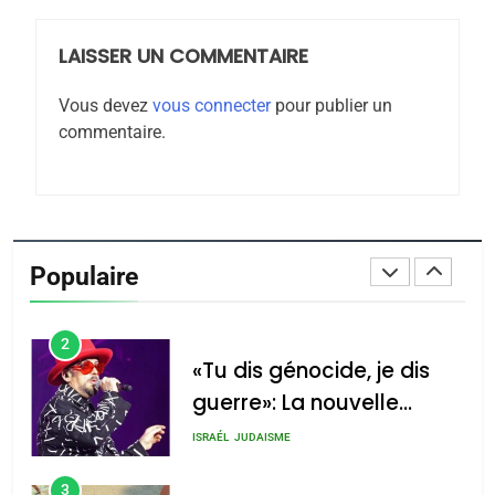
LAISSER UN COMMENTAIRE
8
Maroc : Les amandes de
Vous devez
vous connecter
pour publier un
Tafraout, le miel de Tadla
commentaire.
Azilal consacrés produits
DAFINA
MAROC
du terroir
1
Oeil ravageur – Vanessa
De Loya Stauber
Populaire
CINEMA
ISRAÉL
2
«Tu dis génocide, je dis
guerre»: La nouvelle
chanson de Boy George
ISRAÉL
JUDAISME
3