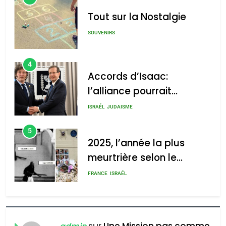
Tout sur la Nostalgie
SOUVENIRS
4
Accords d’Isaac:
l’alliance pourrait
s’étendre à 13 pays
ISRAÉL
JUDAISME
d’Amérique latine
5
2025, l’année la plus
meurtrière selon le
rapport d’ADL contre
FRANCE
ISRAÉL
l’antisémitisme
6
FIÈRE, DIGNE ET RÉSILIENTE :
POURQUOI JE REVENDIQUE