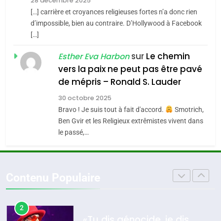
28 décembre 2025
s’étendre à 13 pays
[…] carrière et croyances religieuses fortes n’a donc rien
8
ISRAÉL
JUDAISME
Maroc : Les amandes de
d’impossible, bien au contraire. D’Hollywood à Facebook
d’Amérique latine
[…]
Tafraout, le miel de Tadla
5
2025, l’année la plus
Azilal consacrés produits
sur
Le chemin
DAFINA
MAROC
Esther Eva Harbon
meurtrière selon le
du terroir
vers la paix ne peut pas être pavé
rapport d’ADL contre
1
de mépris – Ronald S. Lauder
FRANCE
ISRAÉL
Oeil ravageur – Vanessa De
l’antisémitisme
30 octobre 2025
Loya Stauber
6
Bravo ! Je suis tout à fait d'accord.
Smotrich,
FIÈRE, DIGNE ET RÉSILIENTE :
CINEMA
ISRAÉL
Ben Gvir et les Religieux extrêmistes vivent dans
POURQUOI JE REVENDIQUE
le passé,…
MA JUDAÏTE par Thérèse
2
ISRAÉL
JUDAISME
«Tu dis génocide, je dis
Zrihen-Dvir
guerre»: La nouvelle
7
Contenu Populaire
CE QUI NOUS MANQUE –
chanson de Boy George
ISRAÉL
JUDAISME
Jacques Hadida
3
JUDAISME