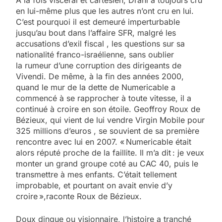
A la fois viscéral et cartésien, Drahi a toujours­ cru
en lui-même plus que les autres n’ont cru en lui.
C’est pourquoi il est demeuré imperturbable
jusqu’au bout dans l’affaire SFR, malgré les
accusations d’exil fiscal , les questions sur sa
nationalité franco-israélienne, sans oublier
la rumeur d’une corruption des dirigeants de
Vivendi. De même, à la fin des années 2000,
quand le mur de la dette de Numericable a
commencé à se rapprocher à toute vitesse, il a
continué à croire en son étoile. Geoffroy Roux de
Bézieux, qui vient de lui vendre Virgin­ Mobile pour
325 millions d’euros , se souvient de sa première
rencontre avec lui en 2007. « Numericable était
alors réputé proche de la faillite. Il m’a dit : je veux
monter un grand groupe coté au CAC 40, puis le
transmettre à mes enfants. C’était tellement
improbable, et pourtant on avait envie d’y
croire »,raconte Roux de Bézieux.
Doux dingue ou visionnaire, l’histoire a tranché