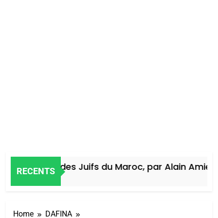
Histoire des Juifs du Maroc, par Alain Amiel
RECENTS
4 Jours Ago
Home
DAFINA