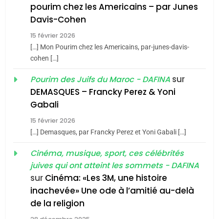
pourim chez les Americains – par Junes
Oeil ravageur – Vanessa
Davis-Cohen
De Loya Stauber
15 février 2026
5
CINEMA
ISRAÉL
2025, l’année la plus
[…] Mon Pourim chez les Americains, par-junes-davis-
cohen […]
meurtrière selon le rapport
2
«Tu dis génocide, je dis
d’ADL contre
sur
Pourim des Juifs du Maroc - DAFINA
FRANCE
ISRAÉL
guerre»: La nouvelle
l’antisémitisme
DEMASQUES – Francky Perez & Yoni
chanson de Boy George
6
Gabali
ISRAÉL
JUDAISME
FIÈRE, DIGNE ET RÉSILIENTE :
15 février 2026
POURQUOI JE REVENDIQUE
3
[…] Demasques, par Francky Perez et Yoni Gabali […]
MA JUDAÏTE par Thérèse
Tout sur la Nostalgie
ISRAÉL
JUDAISME
Cinéma, musique, sport, ces célébrités
Zrihen-Dvir
SOUVENIRS
juives qui ont atteint les sommets - DAFINA
7
CE QUI NOUS MANQUE –
sur
Cinéma: «Les 3M, une histoire
inachevée» Une ode à l’amitié au-delà
Jacques Hadida
4
Accords d’Isaac:
de la religion
JUDAISME
l’alliance pourrait