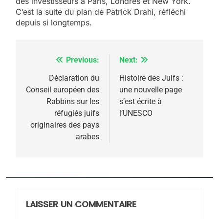
des investisseurs à Paris, Londres et New York.
C’est la suite du plan de Patrick Drahi, réfléchi
depuis si longtemps.
Previous:
Next:
Navigation
de
Déclaration du
Histoire des Juifs :
Conseil européen des
une nouvelle page
l’article
5
Rabbins sur les
s’est écrite à
2025, l’année la plus
réfugiés juifs
l’UNESCO
meurtrière selon le
originaires des pays
arabes
rapport d’ADL contre
FRANCE
ISRAÉL
l’antisémitisme
6
FIÈRE, DIGNE ET RÉSILIENTE :
POURQUOI JE REVENDIQUE
MA JUDAÏTE par Thérèse
LAISSER UN COMMENTAIRE
ISRAÉL
JUDAISME