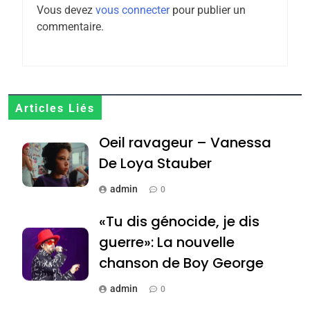
Zrihen-Dvir
Vous devez
vous connecter
pour publier un
7
commentaire.
CE QUI NOUS MANQUE –
Jacques Hadida
JUDAISME
8
Articles Liés
Maroc : Les amandes de
Oeil ravageur – Vanessa
Tafraout, le miel de Tadla
Azilal consacrés produits
De Loya Stauber
DAFINA
MAROC
du terroir
admin
0
1
Oeil ravageur – Vanessa
«Tu dis génocide, je dis
De Loya Stauber
guerre»: La nouvelle
CINEMA
ISRAÉL
chanson de Boy George
2
admin
0
«Tu dis génocide, je dis