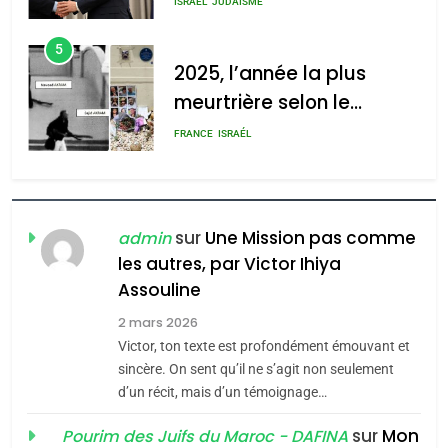
meurtrière selon le rapport
FRANCE
ISRAÉL
l’antisémitisme
d’ADL contre
6
l’antisémitisme
FIÈRE, DIGNE ET RÉSILIENTE :
POURQUOI JE REVENDIQUE
admin
0
MA JUDAÏTE par Thérèse
ISRAÉL
JUDAISME
Zrihen-Dvir
7
CE QUI NOUS MANQUE –
Jacques Hadida
sur
Une Mission pas comme
admin
les autres, par Victor Ihiya
JUDAISME
Assouline
8
2 mars 2026
Maroc : Les amandes de
Victor, ton texte est profondément émouvant et
Tafraout, le miel de Tadla
sincère. On sent qu’il ne s’agit non seulement
Azilal consacrés produits
d’un récit, mais d’un témoignage…
DAFINA
MAROC
du terroir
sur
Mon
Pourim des Juifs du Maroc - DAFINA
1