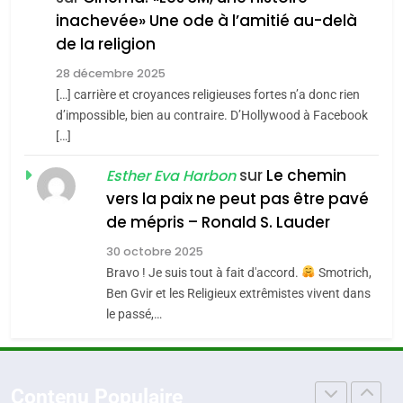
Tout sur la Nostalgie
inachevée» Une ode à l’amitié au-delà
POURQUOI JE REVENDIQUE
de la religion
SOUVENIRS
MA JUDAÏTE par Thérèse
ISRAÉL
JUDAISME
Zrihen-Dvir
28 décembre 2025
[…] carrière et croyances religieuses fortes n’a donc rien
7
4
CE QUI NOUS MANQUE –
Accords d’Isaac:
d’impossible, bien au contraire. D’Hollywood à Facebook
[…]
Jacques Hadida
l’alliance pourrait
s’étendre à 13 pays
sur
Le chemin
JUDAISME
Esther Eva Harbon
ISRAÉL
JUDAISME
d’Amérique latine
vers la paix ne peut pas être pavé
8
5
de mépris – Ronald S. Lauder
Maroc : Les amandes de
2025, l’année la plus
30 octobre 2025
Tafraout, le miel de Tadla
meurtrière selon le
Bravo ! Je suis tout à fait d'accord.
Smotrich,
Azilal consacrés produits
rapport d’ADL contre
DAFINA
MAROC
Ben Gvir et les Religieux extrêmistes vivent dans
FRANCE
ISRAÉL
du terroir
l’antisémitisme
le passé,…
1
6
Oeil ravageur – Vanessa De
FIÈRE, DIGNE ET RÉSILIENTE :
Loya Stauber
POURQUOI JE REVENDIQUE
Contenu Populaire