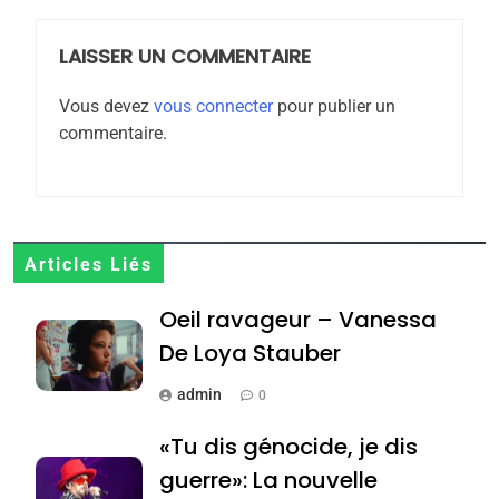
rapport d’ADL contre
FRANCE
ISRAÉL
l’antisémitisme
LAISSER UN COMMENTAIRE
6
FIÈRE, DIGNE ET RÉSILIENTE :
Vous devez
vous connecter
pour publier un
POURQUOI JE REVENDIQUE
commentaire.
MA JUDAÏTE par Thérèse
ISRAÉL
JUDAISME
Zrihen-Dvir
7
CE QUI NOUS MANQUE –
Jacques Hadida
Articles Liés
JUDAISME
Oeil ravageur – Vanessa
De Loya Stauber
8
Maroc : Les amandes de
admin
0
Tafraout, le miel de Tadla
Azilal consacrés produits
«Tu dis génocide, je dis
DAFINA
MAROC
du terroir
guerre»: La nouvelle