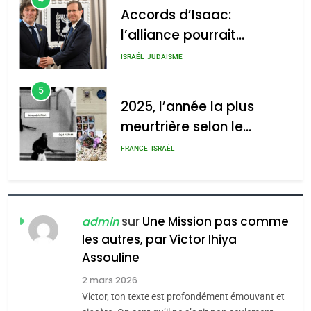
l’alliance pourrait
s’étendre à 13 pays
ISRAÉL
JUDAISME
2025, l’année la plus
d’Amérique latine
5
meurtrière selon le rapport
2025, l’année la plus
d’ADL contre
meurtrière selon le
l’antisémitisme
rapport d’ADL contre
FRANCE
ISRAÉL
admin
l’antisémitisme
0
6
FIÈRE, DIGNE ET RÉSILIENTE :
POURQUOI JE REVENDIQUE
MA JUDAÏTE par Thérèse
ISRAÉL
JUDAISME
sur
Une Mission pas comme
admin
Zrihen-Dvir
les autres, par Victor Ihiya
7
CE QUI NOUS MANQUE –
Assouline
Jacques Hadida
2 mars 2026
Victor, ton texte est profondément émouvant et
JUDAISME