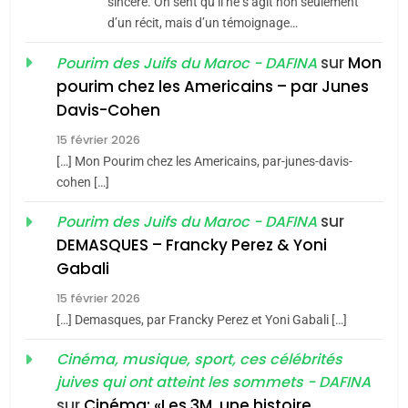
sincère. On sent qu’il ne s’agit non seulement
d’un récit, mais d’un témoignage…
8
Maroc : Les amandes de
sur
Mon
Pourim des Juifs du Maroc - DAFINA
Tafraout, le miel de Tadla
pourim chez les Americains – par Junes
Azilal consacrés produits
DAFINA
MAROC
Davis-Cohen
du terroir
15 février 2026
1
[…] Mon Pourim chez les Americains, par-junes-davis-
Oeil ravageur – Vanessa
cohen […]
De Loya Stauber
sur
Pourim des Juifs du Maroc - DAFINA
CINEMA
ISRAÉL
DEMASQUES – Francky Perez & Yoni
5
Gabali
2
2025, l’année la plus
«Tu dis génocide, je dis
15 février 2026
meurtrière selon le rapport
guerre»: La nouvelle
[…] Demasques, par Francky Perez et Yoni Gabali […]
d’ADL contre
chanson de Boy George
FRANCE
ISRAÉL
ISRAÉL
JUDAISME
Cinéma, musique, sport, ces célébrités
l’antisémitisme
juives qui ont atteint les sommets - DAFINA
6
3
FIÈRE, DIGNE ET RÉSILIENTE :
sur
Cinéma: «Les 3M, une histoire