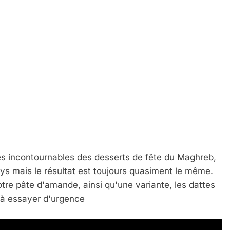
es incontournables des desserts de fête du Maghreb,
ays mais le résultat est toujours quasiment le même.
tre pâte d'amande, ainsi qu'une variante, les dattes
. à essayer d'urgence
 Meurtrière Selon Le Rapport D’ADL Contre L’anti