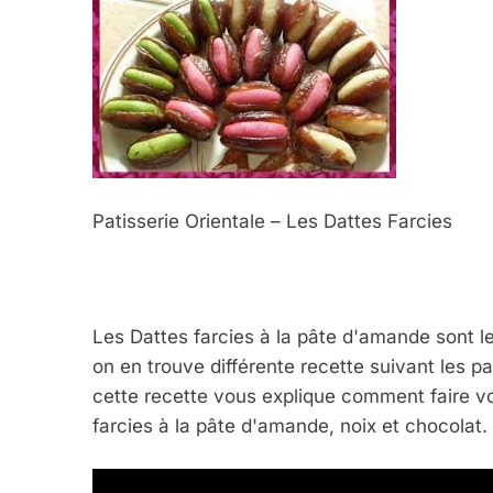
Patisserie Orientale – Les Dattes Farcies
Les Dattes farcies à la pâte d'amande sont l
5
on en trouve différente recette suivant les p
cette recette vous explique comment faire vo
farcies à la pâte d'amande, noix et chocolat
2025, L’année La Plus