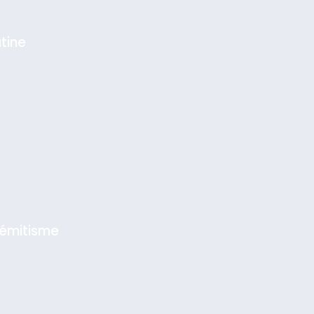
tine
sémitisme