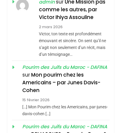
ISRAÉL
JUDAISME
sur
Une Mission pas
admin
REVENDIQUE MA
comme les autres, par
7
CE QUI NOUS
JUDAÏTE Par Thérèse
Victor Ihiya Assouline
MANQUE – Jacques
Zrihen-Dvir
2 mars 2026
Hadida
Victor, ton texte est profondément
JUDAISME
émouvant et sincère. On sent qu’il ne
8
s’agit non seulement d’un récit, mais
Maroc : Les Amandes
d’un témoignage…
De Tafraout, Le Miel
hérèse Zrihen-
De Tadla Azilal
Pourim des Juifs du Maroc - DAFINA
DAFINA
MAROC
sur
Mon pourim chez les
Consacrés Produits
1
Americains – par Junes Davis-
Oeil Ravageur –
Du Terroir
Cohen
Vanessa De Loya
15 février 2026
Stauber
CINEMA
ISRAÉL
[…] Mon Pourim chez les Americains, par-junes-
2
davis-cohen […]
«Tu Dis Génocide, Je
Pourim des Juifs du Maroc - DAFINA
Dis Guerre»: La