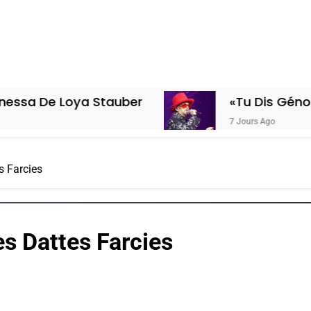
Loya Stauber
«Tu Dis Génocide, Je D
7 Jours Ago
s Farcies
es Dattes Farcies