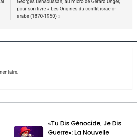
lal
Georges Bensoussan, au micro de Gérard Unger,
pour son livre « Les Origines du conflit israélo-
arabe (1870-1950) »
 – Jacques Hadida
entaire.
e Tafraout, Le Miel De Tadla Azilal Consacrés P
a
«Tu Dis Génocide, Je Dis
Guerre»: La Nouvelle