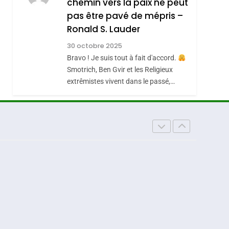
chemin vers la paix ne peut
ISRAÉL
JUDAISME
REVENDIQUE MA
pas être pavé de mépris –
7
CE QUI NOUS
JUDAÏTE Par Thérèse
Ronald S. Lauder
MANQUE – Jacques
Zrihen-Dvir
30 octobre 2025
Hadida
Bravo ! Je suis tout à fait d'accord.
JUDAISME
Smotrich, Ben Gvir et les Religieux
8
extrêmistes vivent dans le passé,…
Maroc : Les Amandes
De Tafraout, Le Miel
De Tadla Azilal
DAFINA
MAROC
Consacrés Produits
Du Terroir