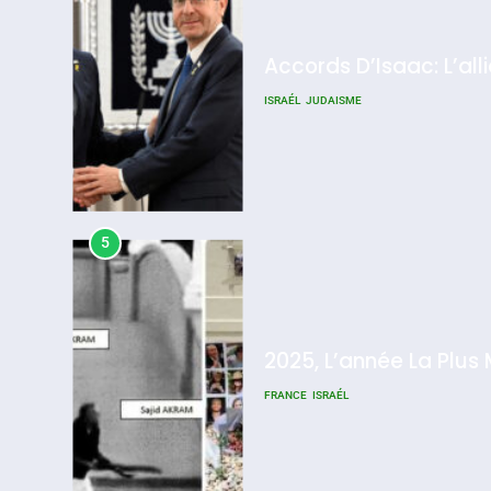
Accords D’Isaac: L’all
ISRAÉL
JUDAISME
5
2025, L’année La Plus
FRANCE
ISRAÉL