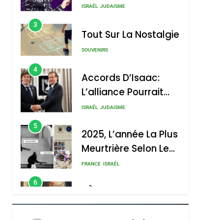
Nouvelle Chanson De
ISRAÉL
JUDAISME
Boy George
3
Tout Sur La Nostalgie
SOUVENIRS
4
Accords D’Isaac:
L’alliance Pourrait
S’étendre À 13 Pays
ISRAÉL
JUDAISME
D’Amérique Latine
5
2025, L’année La Plus
Meurtrière Selon Le
Rapport D’ADL
FRANCE
ISRAÉL
Contre
6
FIÈRE, DIGNE ET
L’antisémitisme
RÉSILIENTE :
sémitisme
POURQUOI JE