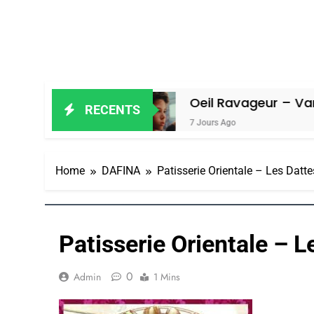
n Amiel
Oeil Ravageur – Vanessa De 
RECENTS
7 Jours Ago
Home
DAFINA
Patisserie Orientale – Les Datte
Patisserie Orientale – L
0
Admin
1 Mins