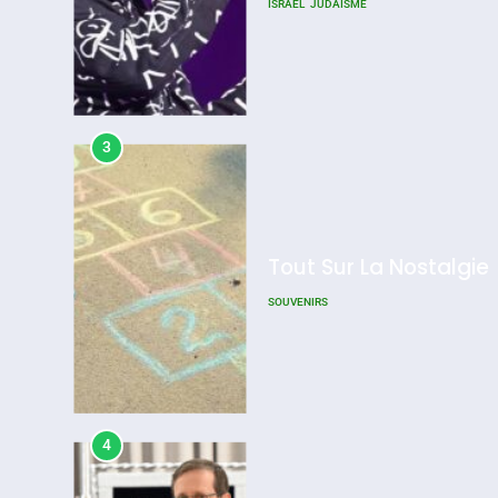
ISRAÉL
JUDAISME
D’ADL Contre
L’antisémitisme
Admin
0
3
Tout Sur La Nostalgie
SOUVENIRS
4