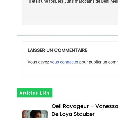
de
Il était une fois, les Juifs marocains de Béni Mel
l’article
CE QUI NOUS MANQUE
JUDAISME
LAISSER UN COMMENTAIRE
8
Vous devez
vous connecter
pour publier un comm
Maroc : Les Amandes D
Terroir
Articles Liés
DAFINA
MAROC
Oeil Ravageur – Vaness
De Loya Stauber