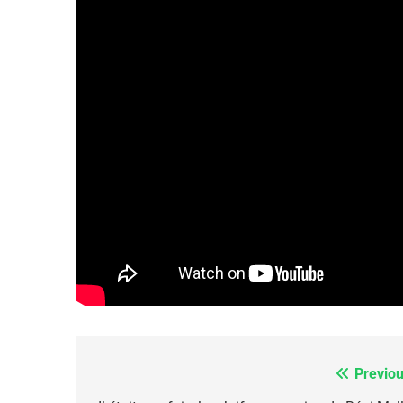
FRANCE
ISRAÉL
6
FIÈRE, DIGNE ET RÉSIL
Dvir
ISRAÉL
JUDAISME
7
Previou
Navigation