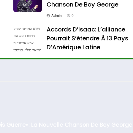
Chanson De Boy George
Admin
0
Accords D’Isaac: L’alliance
נשיא המדינה יצחק
הרצוג נפגש עם
Pourrait S’étendre À 13 Pays
נשיא ארגנטינה
ssa De Loya Stauber
D’Amérique Latine
חוויאר מיליי, במשכן
הנשיא בירושלים.
Admin
0
צילום: חיים צח /
לע"מ Photos By
: Haim Zach /
GPO
Dis Guerre»: La Nouvelle Chanson De Boy George
rt