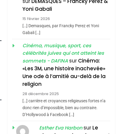
sur
DEMASQUES – Francky Perez &
Nouvelle Chanson De
ISRAÉL
JUDAISME
Yoni Gabali
Boy George
3
15 février 2026
Tout Sur La Nostalgie
[…] Demasques, par Francky Perez et Yoni
SOUVENIRS
Gabali […]
4
Cinéma, musique, sport, ces
Accords D’Isaac:
célébrités juives qui ont atteint les
L’alliance Pourrait
sur
Cinéma:
sommets - DAFINA
S’étendre À 13 Pays
ISRAÉL
JUDAISME
«Les 3M, une histoire inachevée»
D’Amérique Latine
Une ode à l’amitié au-delà de la
5
2025, L’année La Plus
religion
Meurtrière Selon Le
roduits Du
28 décembre 2025
Rapport D’ADL
FRANCE
ISRAÉL
[…] carrière et croyances religieuses fortes n’a
Contre
donc rien d’impossible, bien au contraire.
6
FIÈRE, DIGNE ET
D’Hollywood à Facebook […]
L’antisémitisme
RÉSILIENTE :
sur
Le
Esther Eva Harbon
POURQUOI JE