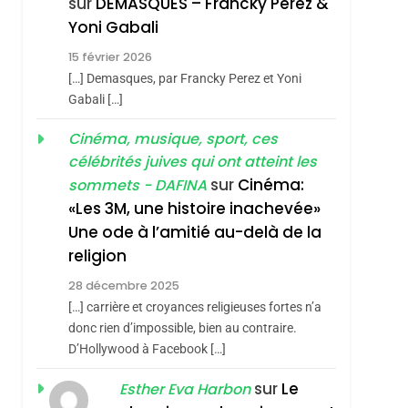
sur
DEMASQUES – Francky Perez &
SOUVENIRS
Yoni Gabali
4
15 février 2026
Accords D’Isaac:
[…] Demasques, par Francky Perez et Yoni
L’alliance Pourrait
Gabali […]
S’étendre À 13 Pays
ISRAÉL
JUDAISME
Cinéma, musique, sport, ces
D’Amérique Latine
5
célébrités juives qui ont atteint les
2025, L’année La Plus
sur
Cinéma:
sommets - DAFINA
Meurtrière Selon Le
«Les 3M, une histoire inachevée»
Rapport D’ADL
Une ode à l’amitié au-delà de la
FRANCE
ISRAÉL
sémitisme
Contre
religion
6
FIÈRE, DIGNE ET
L’antisémitisme
28 décembre 2025
RÉSILIENTE :
[…] carrière et croyances religieuses fortes n’a
POURQUOI JE
donc rien d’impossible, bien au contraire.
ISRAÉL
JUDAISME
D’Hollywood à Facebook […]
REVENDIQUE MA
7
CE QUI NOUS
JUDAÏTE Par Thérèse
sur
Le
Esther Eva Harbon