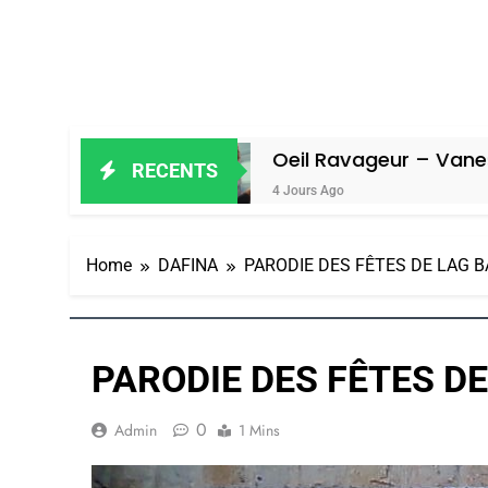
Oeil Ravageur – Vanessa De Loya S
RECENTS
4 Jours Ago
Home
DAFINA
PARODIE DES FÊTES DE LAG 
PARODIE DES FÊTES D
0
Admin
1 Mins