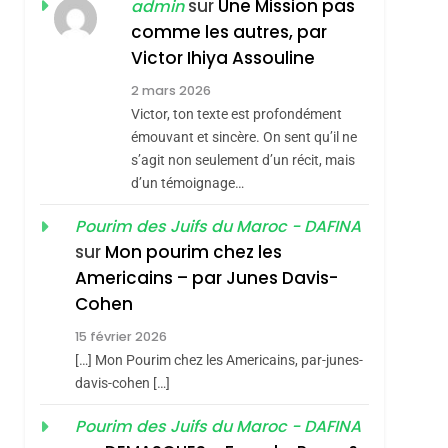
MANQUE – Jacques
Zrihen-Dvir
sur
Une Mission pas
admin
Hadida
comme les autres, par
JUDAISME
Victor Ihiya Assouline
8
Maroc : Les Amandes
2 mars 2026
De Tafraout, Le Miel
Victor, ton texte est profondément
émouvant et sincère. On sent qu’il ne
De Tadla Azilal
DAFINA
MAROC
s’agit non seulement d’un récit, mais
Consacrés Produits
d’un témoignage…
1
Oeil Ravageur –
Du Terroir
Pourim des Juifs du Maroc - DAFINA
Vanessa De Loya
sur
Mon pourim chez les
Stauber
CINEMA
ISRAÉL
Americains – par Junes Davis-
2
Cohen
«Tu Dis Génocide, Je
15 février 2026
Dis Guerre»: La
[…] Mon Pourim chez les Americains, par-junes-
Nouvelle Chanson De
ISRAÉL
JUDAISME
davis-cohen […]
Boy George
3
Pourim des Juifs du Maroc - DAFINA
Tout Sur La Nostalgie