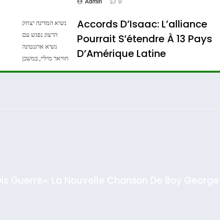
Admin
0
Accords D’Isaac: L’alliance
נשיא המדינה יצחק
הרצוג נפגש עם
Pourrait S’étendre À 13 Pays
נשיא ארגנטינה
D’Amérique Latine
חוויאר מיליי, במשכן
הנשיא בירושלים.
Admin
0
צילום: חיים צח /
לע"מ Photos By
: Haim Zach /
GPO
Dis Guerre»: La Nouvelle Chanson De Boy George
rt