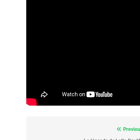
FIÈRE, DIGNE ET RÉSIL
Dvir
ISRAÉL
JUDAISME
7
CE QUI NOUS MANQUE
JUDAISME
Previou
Navigation