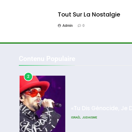
CINEMA
ISRAÉL
Tout Sur La Nostalgie
Admin
0
2
Contenu Populaire
«Tu Dis Génocide, Je 
ISRAÉL
JUDAISME
2025, L’année La Plus
Meurtrière Selon Le Rappo
D’ADL Contre
3