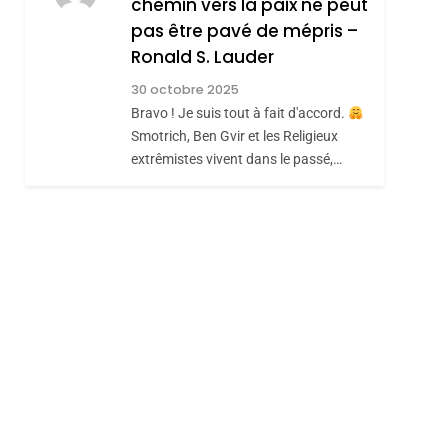
MANQUE – Jacques
Zrihen-Dvir
chemin vers la paix ne peut
Hadida
pas être pavé de mépris –
JUDAISME
Ronald S. Lauder
8
hérèse Zrihen-
Maroc : Les Amandes
30 octobre 2025
De Tafraout, Le Miel
Bravo ! Je suis tout à fait d'accord.
Smotrich, Ben Gvir et les Religieux
De Tadla Azilal
DAFINA
MAROC
extrêmistes vivent dans le passé,…
Consacrés Produits
Du Terroir