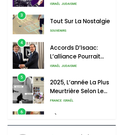
SOUVENIRS
4
Accords D’Isaac:
L’alliance Pourrait
S’étendre À 13 Pays
ISRAÉL
JUDAISME
D’Amérique Latine
5
2025, L’année La Plus
Meurtrière Selon Le
Rapport D’ADL
FRANCE
ISRAÉL
Contre
6
FIÈRE, DIGNE ET
L’antisémitisme
RÉSILIENTE :
POURQUOI JE
ISRAÉL
JUDAISME
REVENDIQUE MA
7
CE QUI NOUS
JUDAÏTE Par Thérèse