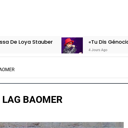
tauber
«Tu Dis Génocide, Je Dis Gue
4 Jours Ago
BAOMER
E LAG BAOMER