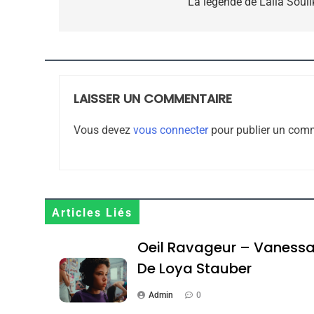
de
La légende de Lalla Souli
l’article
8
LAISSER UN COMMENTAIRE
Maroc : Les Amandes D
Vous devez
vous connecter
pour publier un comm
Terroir
DAFINA
MAROC
Articles Liés
1
Oeil Ravageur – Vaness
De Loya Stauber
Admin
0
Oeil Ravageur – Vane