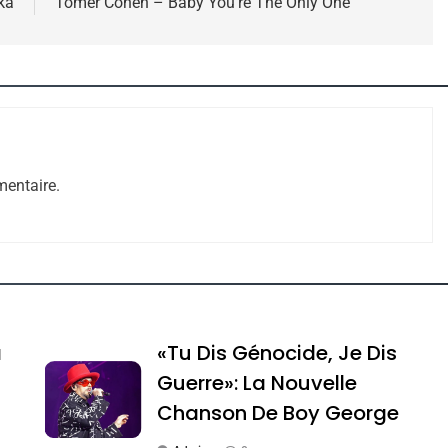
ka
Tomer Cohen – Baby You’re The Only One
e Tafraout, Le Miel De Tadla Azilal Consacrés P
entaire.
a
«Tu Dis Génocide, Je Dis
Guerre»: La Nouvelle
Chanson De Boy George
ssa De Loya Stauber