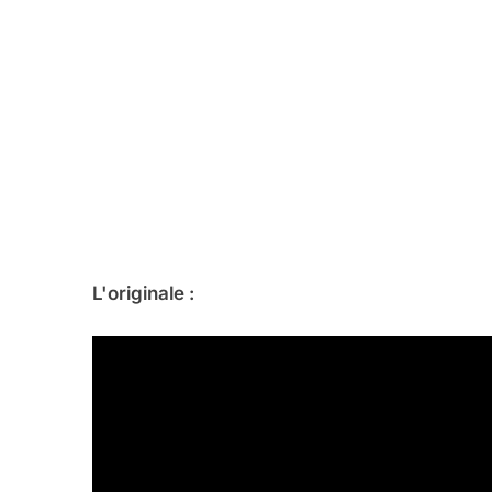
5
2025, L’année La Plus
L'originale :
FRANCE
ISRAÉL
6