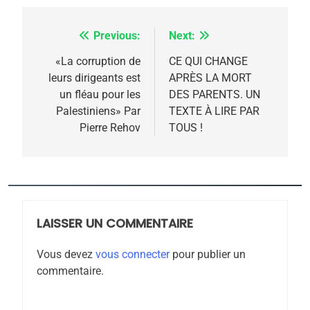
rapport d’ADL contre
FRANCE
ISRAÉL
l’antisémitisme
Previous:
Next:
Navigation
6
FIÈRE, DIGNE ET RÉSILIENTE :
de
«La corruption de
CE QUI CHANGE
POURQUOI JE REVENDIQUE
leurs dirigeants est
APRÈS LA MORT
l’article
MA JUDAÏTE par Thérèse
un fléau pour les
DES PARENTS. UN
ISRAÉL
JUDAISME
Palestiniens» Par
TEXTE À LIRE PAR
Zrihen-Dvir
Pierre Rehov
TOUS !
7
CE QUI NOUS MANQUE –
Jacques Hadida
JUDAISME
LAISSER UN COMMENTAIRE
8
Maroc : Les amandes de
Vous devez
vous connecter
pour publier un
Tafraout, le miel de Tadla
commentaire.
Azilal consacrés produits
DAFINA
MAROC
du terroir