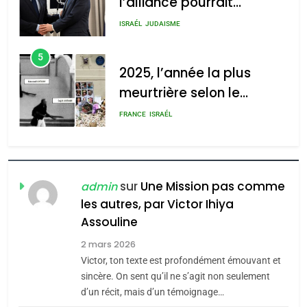
l’alliance pourrait
s’étendre à 13 pays
ISRAÉL
JUDAISME
d’Amérique latine
5
2025, l’année la plus
meurtrière selon le
rapport d’ADL contre
FRANCE
ISRAÉL
l’antisémitisme
6
FIÈRE, DIGNE ET RÉSILIENTE :
POURQUOI JE REVENDIQUE
sur
Une Mission pas comme
admin
MA JUDAÏTE par Thérèse
les autres, par Victor Ihiya
ISRAÉL
JUDAISME
Assouline
Zrihen-Dvir
7
2 mars 2026
CE QUI NOUS MANQUE –
Victor, ton texte est profondément émouvant et
Jacques Hadida
sincère. On sent qu’il ne s’agit non seulement
d’un récit, mais d’un témoignage…
JUDAISME