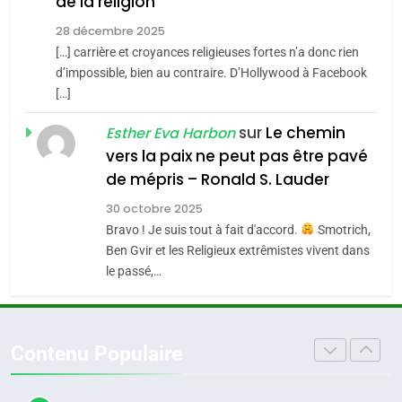
de la religion
MA JUDAÏTE par Thérèse
Tout sur la Nostalgie
ISRAÉL
JUDAISME
Zrihen-Dvir
28 décembre 2025
SOUVENIRS
[…] carrière et croyances religieuses fortes n’a donc rien
7
CE QUI NOUS MANQUE –
d’impossible, bien au contraire. D’Hollywood à Facebook
[…]
Jacques Hadida
4
Accords d’Isaac:
sur
Le chemin
JUDAISME
Esther Eva Harbon
l’alliance pourrait
vers la paix ne peut pas être pavé
s’étendre à 13 pays
8
de mépris – Ronald S. Lauder
ISRAÉL
JUDAISME
Maroc : Les amandes de
d’Amérique latine
30 octobre 2025
Tafraout, le miel de Tadla
5
Bravo ! Je suis tout à fait d'accord.
Smotrich,
2025, l’année la plus
Azilal consacrés produits
DAFINA
MAROC
Ben Gvir et les Religieux extrêmistes vivent dans
meurtrière selon le
du terroir
le passé,…
rapport d’ADL contre
1
FRANCE
ISRAÉL
Oeil ravageur – Vanessa De
l’antisémitisme
Loya Stauber
6
Contenu Populaire
FIÈRE, DIGNE ET RÉSILIENTE :
CINEMA
ISRAÉL
POURQUOI JE REVENDIQUE