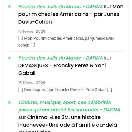
sur
Mon
Pourim des Juifs du Maroc - DAFINA
8
pourim chez les Americains – par Junes
Maroc : Les amandes de
Davis-Cohen
Tafraout, le miel de Tadla
15 février 2026
Azilal consacrés produits
DAFINA
MAROC
[…] Mon Pourim chez les Americains, par-junes-davis-
du terroir
cohen […]
1
Oeil ravageur – Vanessa
sur
Pourim des Juifs du Maroc - DAFINA
De Loya Stauber
DEMASQUES – Francky Perez & Yoni
5
Gabali
CINEMA
ISRAÉL
2025, l’année la plus
15 février 2026
meurtrière selon le rapport
2
[…] Demasques, par Francky Perez et Yoni Gabali […]
«Tu dis génocide, je dis
d’ADL contre
FRANCE
ISRAÉL
guerre»: La nouvelle
Cinéma, musique, sport, ces célébrités
l’antisémitisme
juives qui ont atteint les sommets - DAFINA
chanson de Boy George
6
ISRAÉL
JUDAISME
FIÈRE, DIGNE ET RÉSILIENTE :
sur
Cinéma: «Les 3M, une histoire
inachevée» Une ode à l’amitié au-delà
POURQUOI JE REVENDIQUE
3