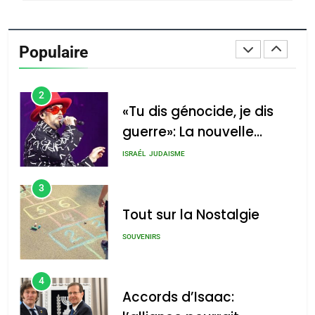
1
Oeil ravageur – Vanessa
De Loya Stauber
Populaire
CINEMA
ISRAÉL
2
«Tu dis génocide, je dis
guerre»: La nouvelle
chanson de Boy George
ISRAÉL
JUDAISME
3
Tout sur la Nostalgie
SOUVENIRS
4
Accords d’Isaac: