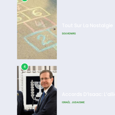
SOUVENIRS
4
Accords D’Isaac: L’all
ISRAÉL
JUDAISME
5