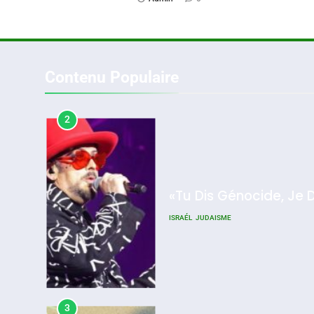
2
Contenu Populaire
«Tu Dis Génocide, Je 
ISRAÉL
JUDAISME
2025, L’année La Plus
Meurtrière Selon Le Rappo
D’ADL Contre
3
L’antisémitisme
Admin
0
Tout Sur La Nostalgie