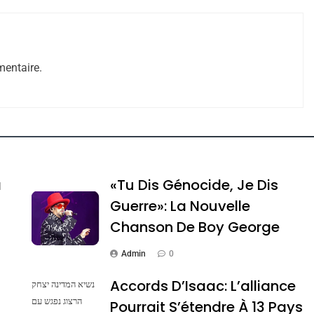
e Tafraout, Le Miel De Tadla Azilal Consacrés P
entaire.
a
«Tu Dis Génocide, Je Dis
Guerre»: La Nouvelle
Chanson De Boy George
ssa De Loya Stauber
Admin
0
Accords D’Isaac: L’alliance
נשיא המדינה יצחק
הרצוג נפגש עם
Pourrait S’étendre À 13 Pays