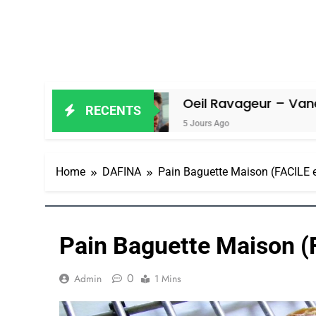
Oeil Ravageur – Vanessa De Loya S
RECENTS
5 Jours Ago
Home
DAFINA
Pain Baguette Maison (FACILE 
Pain Baguette Maison (
0
Admin
1 Mins