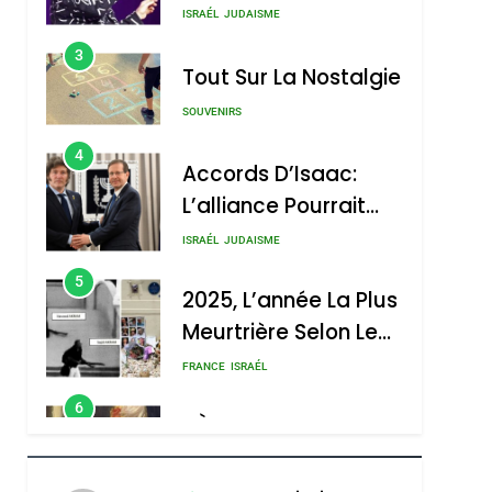
SOUVENIRS
4
Accords D’Isaac:
L’alliance Pourrait
S’étendre À 13 Pays
ISRAÉL
JUDAISME
D’Amérique Latine
5
2025, L’année La Plus
Meurtrière Selon Le
Rapport D’ADL
FRANCE
ISRAÉL
Contre
6
FIÈRE, DIGNE ET
L’antisémitisme
RÉSILIENTE :
POURQUOI JE
ISRAÉL
JUDAISME
REVENDIQUE MA
7
CE QUI NOUS
JUDAÏTE Par Thérèse