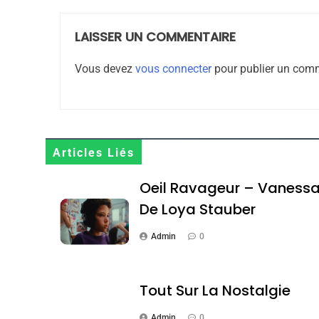
LAISSER UN COMMENTAIRE
Maroc : Les Amandes D
Vous devez
vous connecter
pour publier un comm
Terroir
DAFINA
MAROC
Articles Liés
1
Oeil Ravageur – Vaness
De Loya Stauber
Admin
0
Oeil Ravageur – Vane
CINEMA
ISRAÉL
Tout Sur La Nostalgie
Admin
0