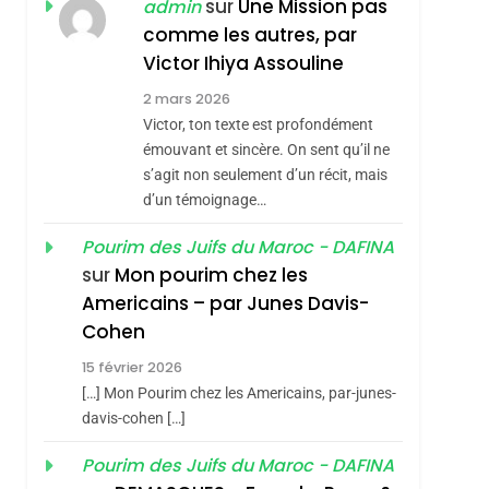
MANQUE – Jacques
Zrihen-Dvir
sur
Une Mission pas
admin
Hadida
comme les autres, par
JUDAISME
Victor Ihiya Assouline
8
Maroc : Les Amandes
2 mars 2026
De Tafraout, Le Miel
Victor, ton texte est profondément
émouvant et sincère. On sent qu’il ne
De Tadla Azilal
DAFINA
MAROC
s’agit non seulement d’un récit, mais
Consacrés Produits
sémitisme
d’un témoignage…
1
Oeil Ravageur –
Du Terroir
Pourim des Juifs du Maroc - DAFINA
Vanessa De Loya
sur
Mon pourim chez les
Stauber
CINEMA
ISRAÉL
Americains – par Junes Davis-
2
Cohen
«Tu Dis Génocide, Je
15 février 2026
Dis Guerre»: La
[…] Mon Pourim chez les Americains, par-junes-
Nouvelle Chanson De
ISRAÉL
JUDAISME
davis-cohen […]
Boy George
3
Pourim des Juifs du Maroc - DAFINA
Tout Sur La Nostalgie
hérèse Zrihen-