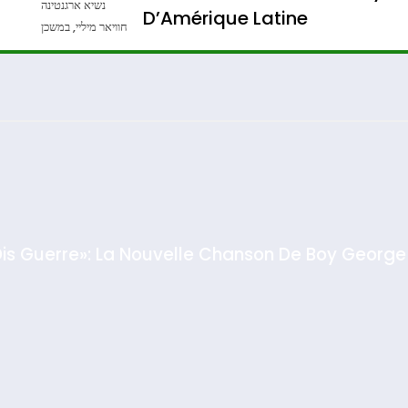
נשיא ארגנטינה
D’Amérique Latine
חוויאר מיליי, במשכן
הנשיא בירושלים.
Admin
0
צילום: חיים צח /
לע"מ Photos By
: Haim Zach /
GPO
Dis Guerre»: La Nouvelle Chanson De Boy George
rt