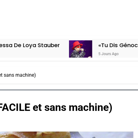
tauber
«Tu Dis Génocide, Je Dis Gue
5 Jours Ago
et sans machine)
FACILE et sans machine)