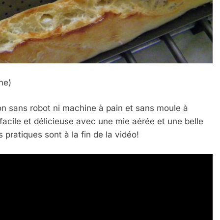
ne)
 Meurtrière Selon Le Rapport D’ADL Contre L’anti
n sans robot ni machine à pain et sans moule à
facile et délicieuse avec une mie aérée et une belle
s pratiques sont à la fin de la vidéo!
IENTE : POURQUOI JE REVENDIQUE MA JUDAÏTE Par T