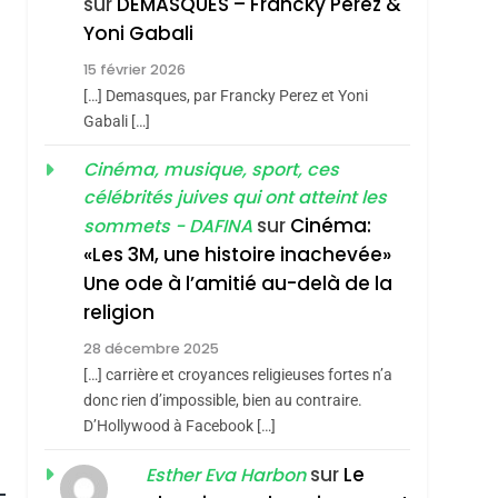
sur
DEMASQUES – Francky Perez &
SOUVENIRS
Yoni Gabali
4
15 février 2026
Accords D’Isaac:
[…] Demasques, par Francky Perez et Yoni
L’alliance Pourrait
Gabali […]
S’étendre À 13 Pays
ISRAÉL
JUDAISME
Cinéma, musique, sport, ces
D’Amérique Latine
5
célébrités juives qui ont atteint les
2025, L’année La Plus
sur
Cinéma:
sommets - DAFINA
Meurtrière Selon Le
«Les 3M, une histoire inachevée»
Rapport D’ADL
Une ode à l’amitié au-delà de la
FRANCE
ISRAÉL
Contre
religion
6
FIÈRE, DIGNE ET
L’antisémitisme
28 décembre 2025
RÉSILIENTE :
[…] carrière et croyances religieuses fortes n’a
POURQUOI JE
donc rien d’impossible, bien au contraire.
ISRAÉL
JUDAISME
D’Hollywood à Facebook […]
REVENDIQUE MA
7
CE QUI NOUS
JUDAÏTE Par Thérèse
sur
Le
Esther Eva Harbon