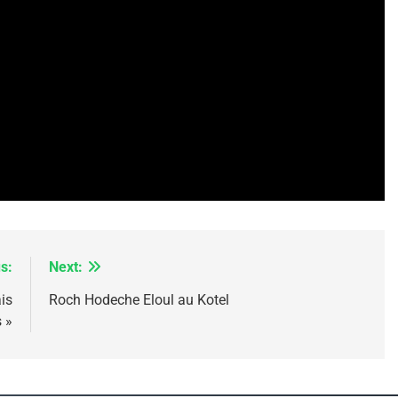
 – Jacques Hadida
s:
Next:
is
Roch Hodeche Eloul au Kotel
s »