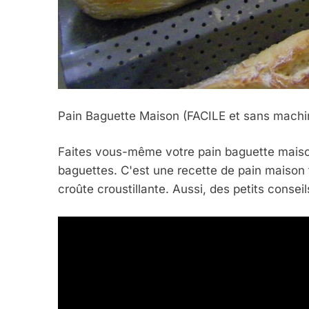
5
Pain Baguette Maison (FACILE et sans machi
2025, L’année La Plus
FRANCE
ISRAÉL
Faites vous-même votre pain baguette maiso
baguettes. C'est une recette de pain maison 
croûte croustillante. Aussi, des petits conseil
6
FIÈRE, DIGNE ET RÉSIL