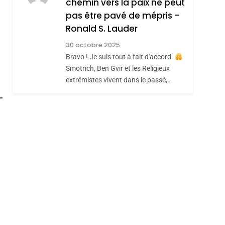
MANQUE – Jacques
Zrihen-Dvir
chemin vers la paix ne peut
Hadida
pas être pavé de mépris –
JUDAISME
Ronald S. Lauder
8
roduits Du
Maroc : Les Amandes
30 octobre 2025
De Tafraout, Le Miel
Bravo ! Je suis tout à fait d'accord.
Smotrich, Ben Gvir et les Religieux
De Tadla Azilal
DAFINA
MAROC
extrêmistes vivent dans le passé,…
Consacrés Produits
Du Terroir