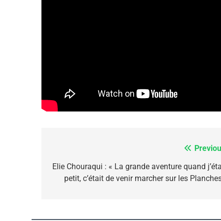
Dvir
ISRAÉL
JUDAISME
7
CE QUI NOUS MANQUE
Previou
Navigation
JUDAISME
de
Elie Chouraqui : « La grande aventure quand j’éta
petit, c’était de venir marcher sur les Planche
l’article
8