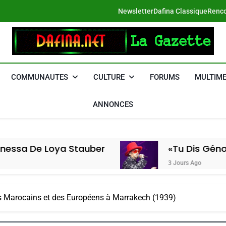
Newsletter
Dafina Classique
Renco
DAFINA
Le Net Des Juifs Du Maroc
COMMUNAUTES
CULTURE
FORUMS
MULTIME
ANNONCES
oya Stauber
«Tu Dis Génocide, Je Di
3 Jours Ago
des Marocains et des Européens à Marrakech (1939)