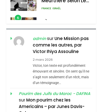
Meurtrière Selon Le
Rapport D’ADL
FRANCE
ISRAÉL
Contre
6
FIÈRE, DIGNE ET
L’antisémitisme
RÉSILIENTE :
POURQUOI JE
ISRAÉL
JUDAISME
sur
Une Mission pas
admin
REVENDIQUE MA
comme les autres, par
7
CE QUI NOUS
JUDAÏTE Par Thérèse
Victor Ihiya Assouline
MANQUE – Jacques
Zrihen-Dvir
2 mars 2026
Hadida
Victor, ton texte est profondément
JUDAISME
émouvant et sincère. On sent qu’il ne
8
s’agit non seulement d’un récit, mais
Maroc : Les Amandes
d’un témoignage…
De Tafraout, Le Miel
De Tadla Azilal
Pourim des Juifs du Maroc - DAFINA
DAFINA
MAROC
sur
Mon pourim chez les
Consacrés Produits
1
Americains – par Junes Davis-
Oeil Ravageur –
Du Terroir