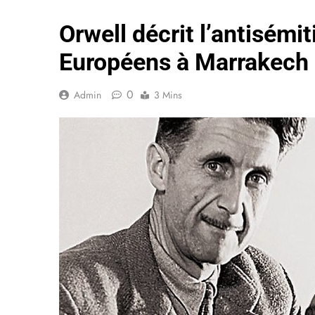
Orwell décrit l’antisém
Européens à Marrakech
0
Admin
3 Mins