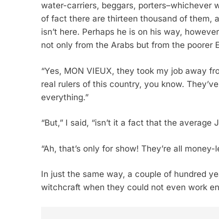
water-carriers, beggars, porters–whichever 
FRANCE
ISRAÉL
of fact there are thirteen thousand of them, al
isn’t here. Perhaps he is on his way, howeve
not only from the Arabs but from the poorer 
“Yes, MON VIEUX, they took my job away fro
6
real rulers of this country, you know. They’v
everything.”
FIÈRE, DIGNE ET RÉSIL
“But,” I said, “isn’t it a fact that the avera
Dvir
“Ah, that’s only for show! They’re all money-
ISRAÉL
JUDAISME
In just the same way, a couple of hundred y
witchcraft when they could not even work e
7