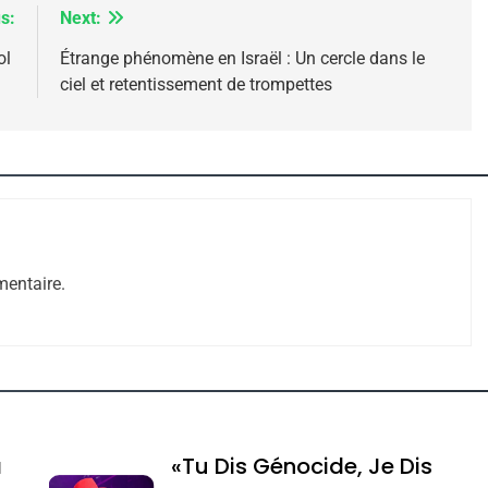
s:
Next:
ol
Étrange phénomène en Israël : Un cercle dans le
ciel et retentissement de trompettes
 – Jacques Hadida
entaire.
e Tafraout, Le Miel De Tadla Azilal Consacrés P
a
«Tu Dis Génocide, Je Dis