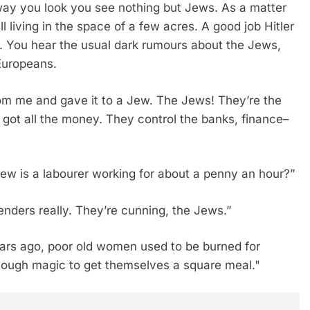
way you look you see nothing but Jews. As a matter
l living in the space of a few acres. A good job Hitler
r. You hear the usual dark rumours about the Jews,
Europeans.
m me and gave it to a Jew. The Jews! They’re the
e got all the money. They control the banks, finance–
IENTE : POURQUOI JE REVENDIQUE MA JUDAÏTE Par T
ge Jew is a labourer working for about a penny an hour?”
lenders really. They’re cunning, the Jews.”
ears ago, poor old women used to be burned for
nough magic to get themselves a square meal."