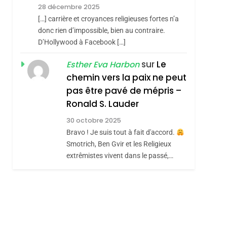
Meurtrière Selon Le
28 décembre 2025
Rapport D’ADL
FRANCE
ISRAÉL
[…] carrière et croyances religieuses fortes n’a
Contre
donc rien d’impossible, bien au contraire.
6
FIÈRE, DIGNE ET
D’Hollywood à Facebook […]
L’antisémitisme
RÉSILIENTE :
sur
Le
Esther Eva Harbon
POURQUOI JE
chemin vers la paix ne peut
ISRAÉL
JUDAISME
REVENDIQUE MA
pas être pavé de mépris –
7
CE QUI NOUS
JUDAÏTE Par Thérèse
Ronald S. Lauder
MANQUE – Jacques
Zrihen-Dvir
30 octobre 2025
hérèse Zrihen-
Hadida
Bravo ! Je suis tout à fait d'accord.
JUDAISME
Smotrich, Ben Gvir et les Religieux
8
extrêmistes vivent dans le passé,…
Maroc : Les Amandes
De Tafraout, Le Miel
De Tadla Azilal
DAFINA
MAROC
Consacrés Produits
Du Terroir