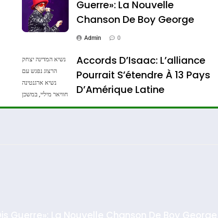
Guerre»: La Nouvelle
Chanson De Boy George
Admin
0
Accords D’Isaac: L’alliance
נשיא המדינה יצחק
הרצוג נפגש עם
Pourrait S’étendre À 13 Pays
נשיא ארגנטינה
ssa De Loya Stauber
D’Amérique Latine
חוויאר מיליי, במשכן
הנשיא בירושלים.
Admin
0
צילום: חיים צח /
לע"מ Photos By
: Haim Zach /
GPO
Dis Guerre»: La Nouvelle Chanson De Boy George