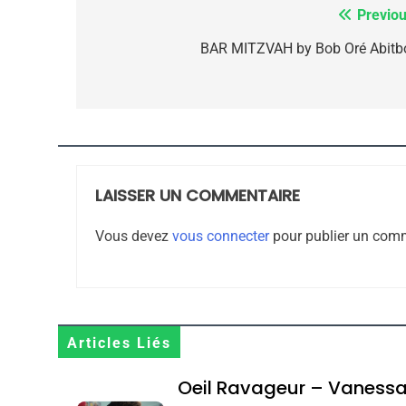
Previou
Navigation
de
BAR MITZVAH by Bob Oré Abitb
CE QUI NOUS MANQUE
l’article
JUDAISME
LAISSER UN COMMENTAIRE
8
Vous devez
vous connecter
pour publier un comm
Maroc : Les Amandes D
Terroir
Articles Liés
DAFINA
MAROC
Oeil Ravageur – Vaness