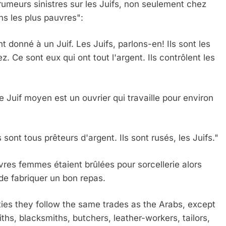
rumeurs sinistres sur les Juifs, non seulement chez
s les plus pauvres":
nt donné à un Juif. Les Juifs, parlons-en! Ils sont les
z. Ce sont eux qui ont tout l'argent. Ils contrôlent les
le Juif moyen est un ouvrier qui travaille pour environ
s sont tous prêteurs d'argent. Ils sont rusés, les Juifs."
res femmes étaient brûlées pour sorcellerie alors
de fabriquer un bon repas.
ies they follow the same trades as the Arabs, except
miths, blacksmiths, butchers, leather-workers, tailors,
 Meurtrière Selon Le Rapport D’ADL Contre L’anti