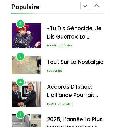
Vanessa De Loya
Populaire
Stauber
CINEMA
ISRAÉL
2
«Tu Dis Génocide, Je
Dis Guerre»: La
Nouvelle Chanson De
ISRAÉL
JUDAISME
Boy George
3
Tout Sur La Nostalgie
SOUVENIRS
4
Accords D’Isaac:
L’alliance Pourrait
S’étendre À 13 Pays
ISRAÉL
JUDAISME
D’Amérique Latine
5
2025, L’année La Plus