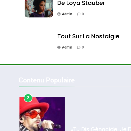
De Loya Stauber
Admin
0
1
Tout Sur La Nostalgie
Admin
0
Oeil Ravageur – Vane
CINEMA
ISRAÉL
Contenu Populaire
2
2025, L’année La Plus
«Tu Dis Génocide, Je 