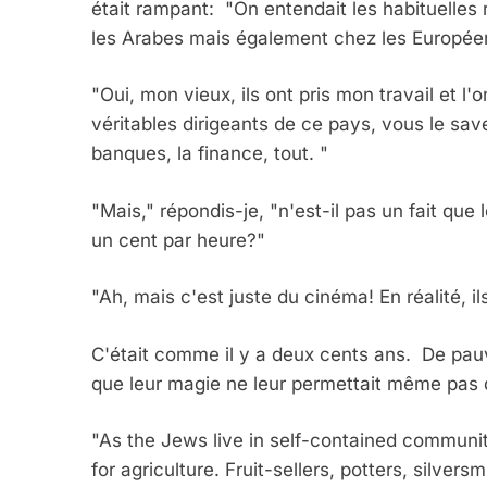
était rampant: "On entendait les habituelles 
les Arabes mais également chez les Européen
"Oui, mon vieux, ils ont pris mon travail et l'o
véritables dirigeants de ce pays, vous le save
banques, la finance, tout. "
"Mais," répondis-je, "n'est-il pas un fait que 
un cent par heure?"
"Ah, mais c'est juste du cinéma! En réalité, il
C'était comme il y a deux cents ans. De pauv
5
que leur magie ne leur permettait même pas 
"As the Jews live in self-contained communit
for agriculture. Fruit-sellers, potters, silvers
2025, L’année La Plus