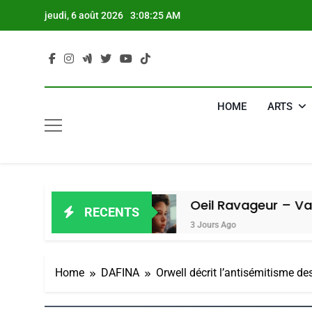
Skip
jeudi, 6 août 2026
3:08:26 AM
to
content
HOME
ARTS
Amiel
Oeil Ravageur – Vanessa De L
RECENTS
3 Jours Ago
Home
DAFINA
Orwell décrit l’antisémitisme 