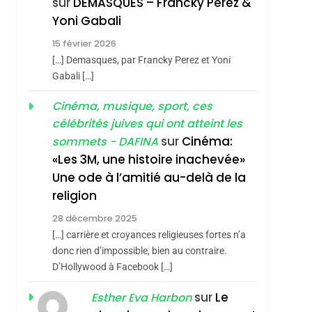
sur
DEMASQUES – Francky Perez &
Nouvelle Chanson De
ISRAÉL
JUDAISME
Yoni Gabali
Boy George
3
15 février 2026
Tout Sur La Nostalgie
[…] Demasques, par Francky Perez et Yoni
SOUVENIRS
Gabali […]
4
Cinéma, musique, sport, ces
Accords D’Isaac:
célébrités juives qui ont atteint les
L’alliance Pourrait
sur
Cinéma:
sommets - DAFINA
S’étendre À 13 Pays
ISRAÉL
JUDAISME
«Les 3M, une histoire inachevée»
D’Amérique Latine
Une ode à l’amitié au-delà de la
5
2025, L’année La Plus
religion
Meurtrière Selon Le
28 décembre 2025
Rapport D’ADL
FRANCE
ISRAÉL
[…] carrière et croyances religieuses fortes n’a
Contre
donc rien d’impossible, bien au contraire.
6
FIÈRE, DIGNE ET
D’Hollywood à Facebook […]
L’antisémitisme
RÉSILIENTE :
sur
Le
Esther Eva Harbon
POURQUOI JE