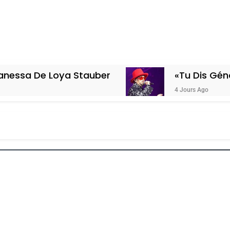
Loya Stauber
«Tu Dis Génocide, Je D
4 Jours Ago