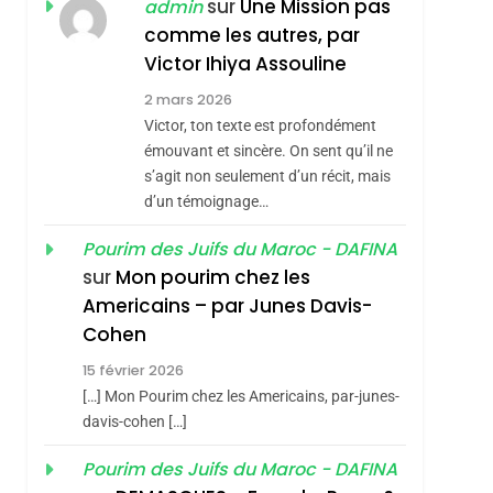
ISRAÉL
JUDAISME
sur
Une Mission pas
admin
REVENDIQUE MA
comme les autres, par
7
CE QUI NOUS
JUDAÏTE Par Thérèse
Victor Ihiya Assouline
MANQUE – Jacques
Zrihen-Dvir
2 mars 2026
Hadida
Victor, ton texte est profondément
JUDAISME
émouvant et sincère. On sent qu’il ne
8
s’agit non seulement d’un récit, mais
Maroc : Les Amandes
d’un témoignage…
De Tafraout, Le Miel
De Tadla Azilal
Pourim des Juifs du Maroc - DAFINA
DAFINA
MAROC
sur
Mon pourim chez les
Consacrés Produits
1
Americains – par Junes Davis-
Oeil Ravageur –
Du Terroir
Cohen
Vanessa De Loya
15 février 2026
Stauber
CINEMA
ISRAÉL
[…] Mon Pourim chez les Americains, par-junes-
2
davis-cohen […]
«Tu Dis Génocide, Je
Pourim des Juifs du Maroc - DAFINA
Dis Guerre»: La