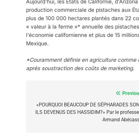
Aujourd'hui, les États de Californie, d'Ariz
6
production commerciale de pistaches aux État
plus de 100 000 hectares plantés dans 22 co
« valeur à la ferme »* annuelle des pistaches 
FIÈRE, DIGNE ET RÉSIL
l'économie californienne et plus de 15 millio
Dvir
Mexique.
ISRAÉL
JUDAISME
*Couramment définie en agriculture comme la v
après soustraction des coûts de marketing.
7
Previou
Navigation
de
«POURQUOI BEAUCOUP DE SÉPHARADES SON
ILS DEVENUS DES HASSIDIM?» Par le professe
l’article
Armand Abécass
CE QUI NOUS MANQUE
JUDAISME