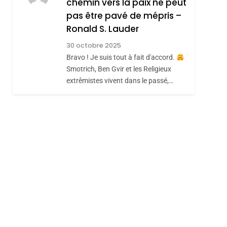
chemin vers la paix ne peut
ISRAÉL
JUDAISME
REVENDIQUE MA
pas être pavé de mépris –
7
CE QUI NOUS
JUDAÏTE Par Thérèse
Ronald S. Lauder
MANQUE – Jacques
Zrihen-Dvir
30 octobre 2025
Hadida
Bravo ! Je suis tout à fait d'accord.
JUDAISME
Smotrich, Ben Gvir et les Religieux
8
extrêmistes vivent dans le passé,…
Maroc : Les Amandes
De Tafraout, Le Miel
De Tadla Azilal
DAFINA
MAROC
Consacrés Produits
Du Terroir