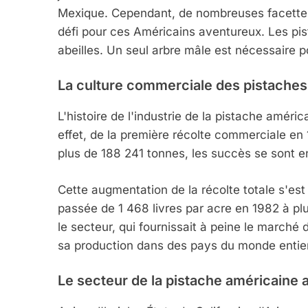
Mexique. Cependant, de nombreuses facettes 
défi pour ces Américains aventureux. Les pista
abeilles. Un seul arbre mâle est nécessaire po
La culture commerciale des pistaches
L'histoire de l'industrie de la pistache améri
effet, de la première récolte commerciale e
5
plus de 188 241 tonnes, les succès se sont e
Cette augmentation de la récolte totale s'es
2025, L’année La Plus
passée de 1 468 livres par acre en 1982 à pl
le secteur, qui fournissait à peine le marché
FRANCE
ISRAÉL
sa production dans des pays du monde entier
Le secteur de la pistache américaine 