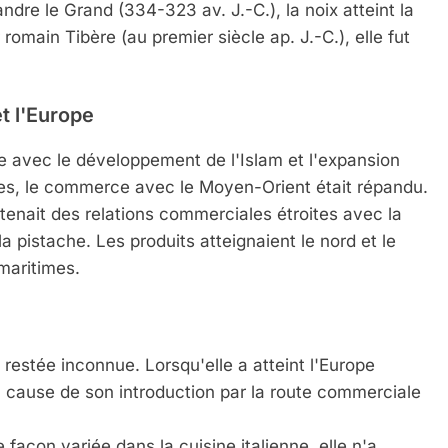
dre le Grand (334-323 av. J.-C.), la noix atteint la
romain Tibère (au premier siècle ap. J.-C.), elle fut
t l'Europe
ie avec le développement de l'Islam et l'expansion
des, le commerce avec le Moyen-Orient était répandu.
etenait des relations commerciales étroites avec la
la pistache. Les produits atteignaient le nord et le
 maritimes.
restée inconnue. Lorsqu'elle a atteint l'Europe
e à cause de son introduction par la route commerciale
e façon variée dans la cuisine italienne, elle n'a