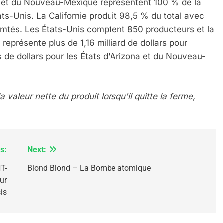
ona et du Nouveau-Mexique représentent 100 % de la
s-Unis. La Californie produit 98,5 % du total avec
mtés. Les États-Unis comptent 850 producteurs et la
représente plus de 1,16 milliard de dollars pour
IENTE : POURQUOI JE REVENDIQUE MA JUDAÏTE Par T
ns de dollars pour les États d'Arizona et du Nouveau-
aleur nette du produit lorsqu'il quitte la ferme,
s:
Next:
T-
Blond Blond – La Bombe atomique
ur
is
 – Jacques Hadida