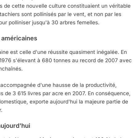
de cette nouvelle culture constituaient un véritable
chiers sont pollinisés par le vent, et non par les
ur polliniser jusqu'à 30 arbres femelles.
 américaines
caine est celle d'une réussite quasiment inégalée. En
n 1976 s'élevant à 680 tonnes au record de 2007 avec
nchaînés.
t accompagnée d'une hausse de la productivité,
 Meurtrière Selon Le Rapport D’ADL Contre L’anti
us de 3 615 livres par acre en 2007. En conséquence,
 domestique, exporte aujourd'hui la majeure partie de
.
aujourd'hui