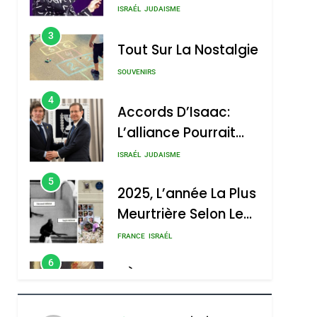
Nouvelle Chanson De
ISRAÉL
JUDAISME
Boy George
3
Tout Sur La Nostalgie
SOUVENIRS
4
Accords D’Isaac:
L’alliance Pourrait
S’étendre À 13 Pays
ISRAÉL
JUDAISME
D’Amérique Latine
5
2025, L’année La Plus
Meurtrière Selon Le
Rapport D’ADL
FRANCE
ISRAÉL
Contre
6
FIÈRE, DIGNE ET
L’antisémitisme
RÉSILIENTE :
POURQUOI JE