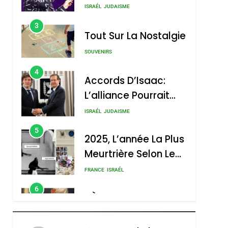
Nouvelle Chanson De
ISRAÉL
JUDAISME
Boy George
3
Tout Sur La Nostalgie
SOUVENIRS
4
Accords D’Isaac:
L’alliance Pourrait
S’étendre À 13 Pays
ISRAÉL
JUDAISME
D’Amérique Latine
5
2025, L’année La Plus
Meurtrière Selon Le
Rapport D’ADL
FRANCE
ISRAÉL
Contre
6
FIÈRE, DIGNE ET
L’antisémitisme
RÉSILIENTE :
POURQUOI JE