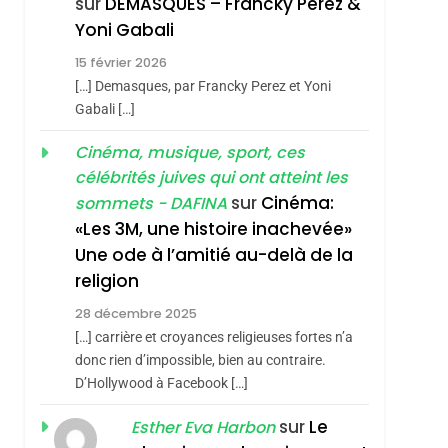
sur
DEMASQUES – Francky Perez &
Nouvelle Chanson De
ISRAÉL
JUDAISME
Yoni Gabali
Boy George
3
15 février 2026
Tout Sur La Nostalgie
[…] Demasques, par Francky Perez et Yoni
SOUVENIRS
Gabali […]
4
Cinéma, musique, sport, ces
Accords D’Isaac:
célébrités juives qui ont atteint les
L’alliance Pourrait
sur
Cinéma:
sommets - DAFINA
S’étendre À 13 Pays
ISRAÉL
JUDAISME
«Les 3M, une histoire inachevée»
D’Amérique Latine
Une ode à l’amitié au-delà de la
5
2025, L’année La Plus
religion
Meurtrière Selon Le
28 décembre 2025
Rapport D’ADL
FRANCE
ISRAÉL
[…] carrière et croyances religieuses fortes n’a
Contre
donc rien d’impossible, bien au contraire.
6
FIÈRE, DIGNE ET
D’Hollywood à Facebook […]
L’antisémitisme
RÉSILIENTE :
sur
Le
Esther Eva Harbon
POURQUOI JE