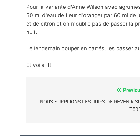
Pour la variante d'Anne Wilson avec agrumes
60 ml d'eau de fleur d'oranger par 60 ml de j
et de citron et on n'oublie pas de passer la 
nuit.
Le lendemain couper en carrés, les passer au 
Et voila !!!
Previou
Navigation
de
NOUS SUPPLIONS LES JUIFS DE REVENIR S
5
TER
l’article
2025, L’année La Plus