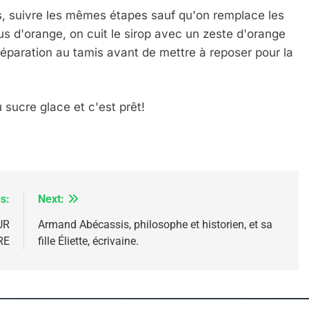
, suivre les mêmes étapes sauf qu'on remplace les
us d'orange, on cuit le sirop avec un zeste d'orange
préparation au tamis avant de mettre à reposer pour la
sucre glace et c'est prêt!
s:
Next:
UR
Armand Abécassis, philosophe et historien, et sa
RE
fille Éliette, écrivaine.
 Meurtrière Selon Le Rapport D’ADL Contre L’anti