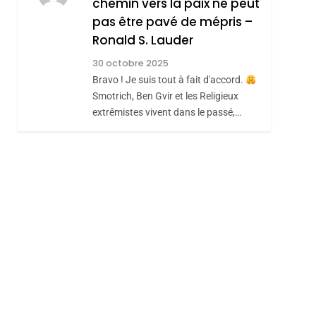
chemin vers la paix ne peut
ISRAÉL
JUDAISME
REVENDIQUE MA
pas être pavé de mépris –
7
CE QUI NOUS
JUDAÏTE Par Thérèse
Ronald S. Lauder
MANQUE – Jacques
Zrihen-Dvir
30 octobre 2025
Hadida
Bravo ! Je suis tout à fait d'accord.
JUDAISME
Smotrich, Ben Gvir et les Religieux
8
extrêmistes vivent dans le passé,…
Maroc : Les Amandes
De Tafraout, Le Miel
De Tadla Azilal
DAFINA
MAROC
Consacrés Produits
Du Terroir