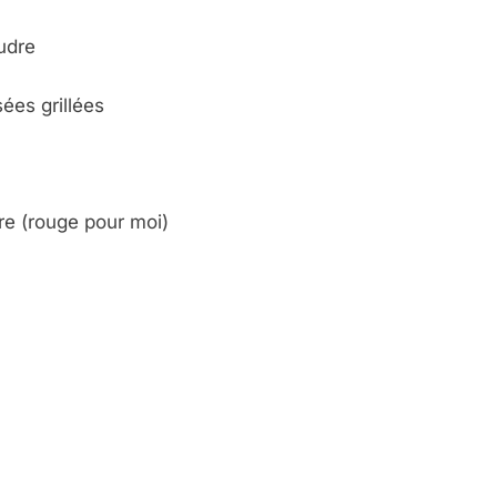
udre
ées grillées
re (rouge pour moi)