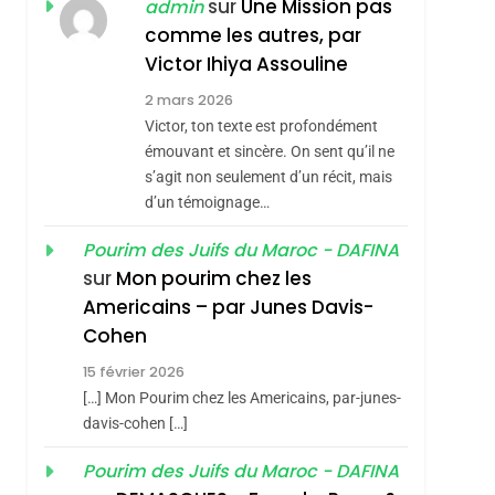
ISRAÉL
JUDAISME
sur
Une Mission pas
admin
REVENDIQUE MA
comme les autres, par
7
CE QUI NOUS
JUDAÏTE Par Thérèse
Victor Ihiya Assouline
MANQUE – Jacques
Zrihen-Dvir
2 mars 2026
Hadida
Victor, ton texte est profondément
JUDAISME
émouvant et sincère. On sent qu’il ne
8
s’agit non seulement d’un récit, mais
Maroc : Les Amandes
d’un témoignage…
De Tafraout, Le Miel
De Tadla Azilal
Pourim des Juifs du Maroc - DAFINA
DAFINA
MAROC
sur
Mon pourim chez les
Consacrés Produits
1
Americains – par Junes Davis-
Oeil Ravageur –
Du Terroir
Cohen
Vanessa De Loya
15 février 2026
Stauber
CINEMA
ISRAÉL
[…] Mon Pourim chez les Americains, par-junes-
2
davis-cohen […]
«Tu Dis Génocide, Je
Pourim des Juifs du Maroc - DAFINA
Dis Guerre»: La