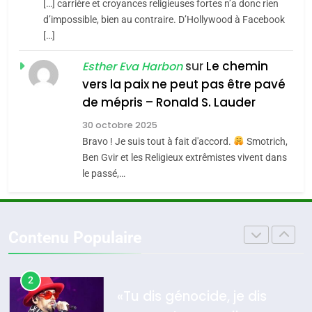
[…] carrière et croyances religieuses fortes n’a donc rien
7
CE QUI NOUS MANQUE –
d’impossible, bien au contraire. D’Hollywood à Facebook
[…]
Jacques Hadida
4
Accords d’Isaac:
sur
Le chemin
JUDAISME
Esther Eva Harbon
l’alliance pourrait
vers la paix ne peut pas être pavé
s’étendre à 13 pays
8
de mépris – Ronald S. Lauder
ISRAÉL
JUDAISME
Maroc : Les amandes de
d’Amérique latine
30 octobre 2025
Tafraout, le miel de Tadla
5
Bravo ! Je suis tout à fait d'accord.
Smotrich,
2025, l’année la plus
Azilal consacrés produits
DAFINA
MAROC
Ben Gvir et les Religieux extrêmistes vivent dans
meurtrière selon le
du terroir
le passé,…
rapport d’ADL contre
1
FRANCE
ISRAÉL
Oeil ravageur – Vanessa De
l’antisémitisme
Loya Stauber
6
Contenu Populaire
FIÈRE, DIGNE ET RÉSILIENTE :
CINEMA
ISRAÉL
POURQUOI JE REVENDIQUE
MA JUDAÏTE par Thérèse
2
ISRAÉL
JUDAISME
«Tu dis génocide, je dis
Zrihen-Dvir