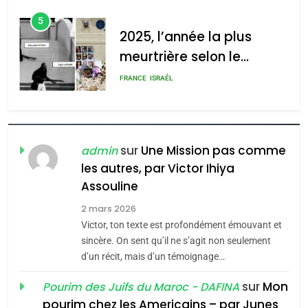
d’Amérique latine
5
2025, l’année la plus
meurtrière selon le
rapport d’ADL contre
FRANCE
ISRAÉL
l’antisémitisme
6
FIÈRE, DIGNE ET RÉSILIENTE :
POURQUOI JE REVENDIQUE
sur
Une Mission pas comme
admin
MA JUDAÏTE par Thérèse
les autres, par Victor Ihiya
ISRAÉL
JUDAISME
Assouline
Zrihen-Dvir
7
2 mars 2026
CE QUI NOUS MANQUE –
Victor, ton texte est profondément émouvant et
Jacques Hadida
sincère. On sent qu’il ne s’agit non seulement
d’un récit, mais d’un témoignage…
JUDAISME
sur
Mon
Pourim des Juifs du Maroc - DAFINA
8
pourim chez les Americains – par Junes