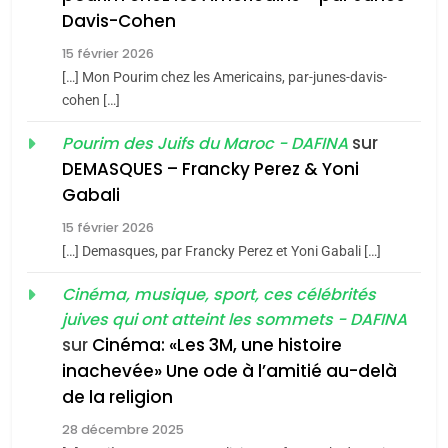
Maroc : Les amandes de
Davis-Cohen
Tafraout, le miel de Tadla
15 février 2026
Azilal consacrés produits
DAFINA
MAROC
[…] Mon Pourim chez les Americains, par-junes-davis-
du terroir
cohen […]
1
Oeil ravageur – Vanessa
sur
Pourim des Juifs du Maroc - DAFINA
De Loya Stauber
DEMASQUES – Francky Perez & Yoni
5
Gabali
CINEMA
ISRAÉL
2025, l’année la plus
15 février 2026
meurtrière selon le rapport
2
[…] Demasques, par Francky Perez et Yoni Gabali […]
«Tu dis génocide, je dis
d’ADL contre
FRANCE
ISRAÉL
guerre»: La nouvelle
Cinéma, musique, sport, ces célébrités
l’antisémitisme
juives qui ont atteint les sommets - DAFINA
chanson de Boy George
6
ISRAÉL
JUDAISME
FIÈRE, DIGNE ET RÉSILIENTE :
sur
Cinéma: «Les 3M, une histoire
inachevée» Une ode à l’amitié au-delà
POURQUOI JE REVENDIQUE
3
de la religion
MA JUDAÏTE par Thérèse
Tout sur la Nostalgie
ISRAÉL
JUDAISME
Zrihen-Dvir
28 décembre 2025
SOUVENIRS