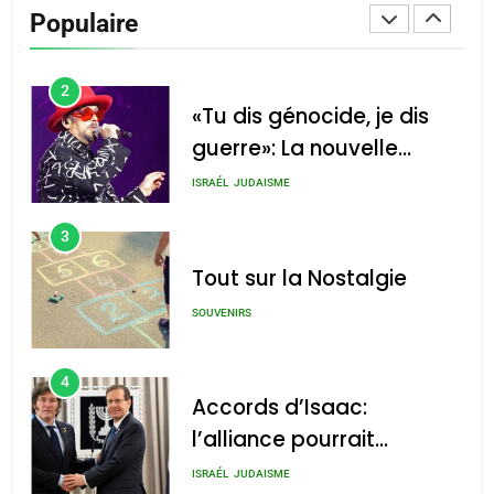
De Loya Stauber
Populaire
CINEMA
ISRAÉL
2
«Tu dis génocide, je dis
guerre»: La nouvelle
chanson de Boy George
ISRAÉL
JUDAISME
3
Tout sur la Nostalgie
SOUVENIRS
4
Accords d’Isaac:
l’alliance pourrait
s’étendre à 13 pays
ISRAÉL
JUDAISME