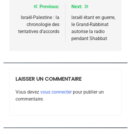
6
FIÈRE, DIGNE ET RÉSILIENTE :
Previous:
Next:
Navigation
POURQUOI JE REVENDIQUE
de
Israël-Palestine : la
Israël étant en guerre,
MA JUDAÏTE par Thérèse
chronologie des
le Grand-Rabbinat
ISRAÉL
JUDAISME
l’article
tentatives d’accords
autorise la radio
Zrihen-Dvir
pendant Shabbat
7
CE QUI NOUS MANQUE –
Jacques Hadida
JUDAISME
LAISSER UN COMMENTAIRE
8
Maroc : Les amandes de
Vous devez
vous connecter
pour publier un
Tafraout, le miel de Tadla
commentaire.
Azilal consacrés produits
DAFINA
MAROC
du terroir
1
Oeil ravageur – Vanessa