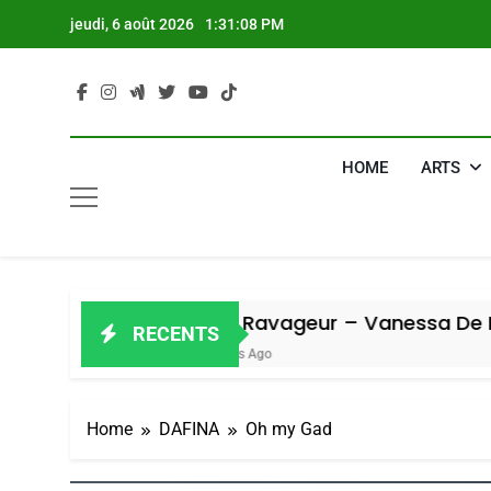
Skip
jeudi, 6 août 2026
1:31:09 PM
to
content
HOME
ARTS
Oeil Ravageur – Vanessa De Loya Stauber
RECENTS
4 Jours Ago
Home
DAFINA
Oh my Gad