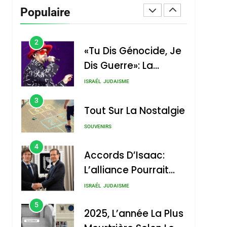
Dis Guerre»: La
Populaire
Nouvelle Chanson De
ISRAÉL
JUDAISME
Boy George
3
Tout Sur La Nostalgie
SOUVENIRS
4
Accords D’Isaac:
L’alliance Pourrait
S’étendre À 13 Pays
ISRAÉL
JUDAISME
D’Amérique Latine
5
2025, L’année La Plus
Meurtrière Selon Le
Rapport D’ADL
FRANCE
ISRAÉL
Contre
6
FIÈRE, DIGNE ET
L’antisémitisme