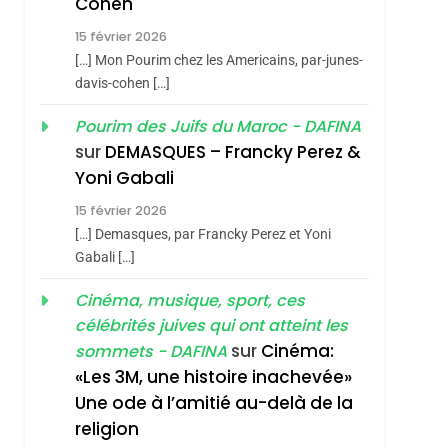
Cohen
Dis Guerre»: La
15 février 2026
Nouvelle Chanson De
ISRAÉL
JUDAISME
[…] Mon Pourim chez les Americains, par-junes-
Boy George
3
davis-cohen […]
Tout Sur La Nostalgie
Pourim des Juifs du Maroc - DAFINA
SOUVENIRS
sur
DEMASQUES – Francky Perez &
4
Yoni Gabali
Accords D’Isaac:
15 février 2026
L’alliance Pourrait
[…] Demasques, par Francky Perez et Yoni
S’étendre À 13 Pays
ISRAÉL
JUDAISME
Gabali […]
D’Amérique Latine
5
Cinéma, musique, sport, ces
2025, L’année La Plus
célébrités juives qui ont atteint les
Meurtrière Selon Le
sur
Cinéma:
sommets - DAFINA
Rapport D’ADL
FRANCE
ISRAÉL
«Les 3M, une histoire inachevée»
Contre
Une ode à l’amitié au-delà de la
6
FIÈRE, DIGNE ET
L’antisémitisme
religion