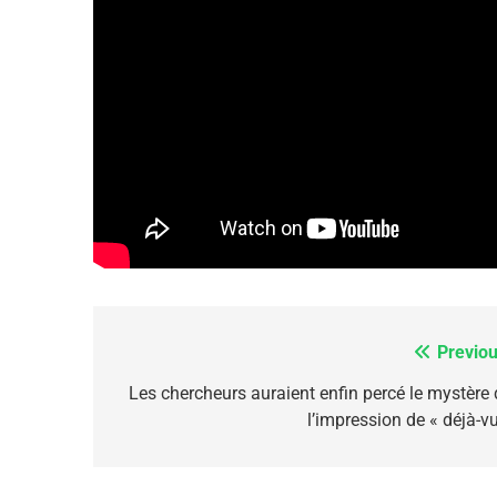
7
CE QUI NOUS MANQUE
JUDAISME
8
Previou
Navigation
de
Les chercheurs auraient enfin percé le mystère 
Maroc : Les Amandes D
l’impression de « déjà-vu
l’article
Terroir
DAFINA
MAROC