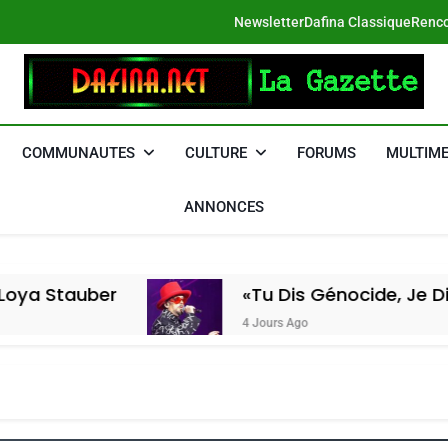
Newsletter
Dafina Classique
Renco
DAFINA
Le Net Des Juifs Du Maroc
COMMUNAUTES
CULTURE
FORUMS
MULTIME
ANNONCES
«Tu Dis Génocide, Je Dis Guerre»: La N
4 Jours Ago