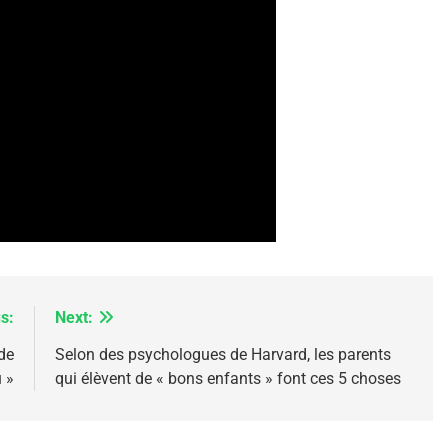
 – Jacques Hadida
s:
Next:
de
Selon des psychologues de Harvard, les parents
e Tafraout, Le Miel De Tadla Azilal Consacrés P
 »
qui élèvent de « bons enfants » font ces 5 choses