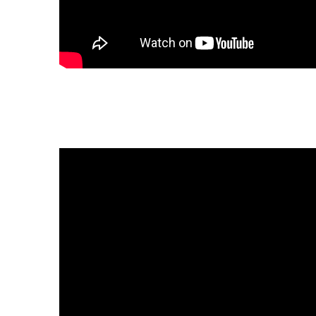
2025, L’année La Plus
FRANCE
ISRAÉL
6
FIÈRE, DIGNE ET RÉSIL
Dvir
ISRAÉL
JUDAISME