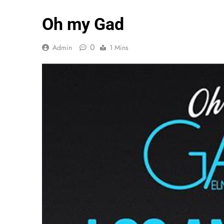
Oh my Gad
0
Admin
1 Mins