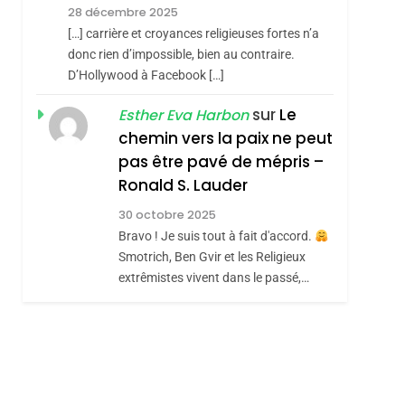
RÉSILIENTE :
28 décembre 2025
POURQUOI JE
ISRAÉL
JUDAISME
[…] carrière et croyances religieuses fortes n’a
REVENDIQUE MA
donc rien d’impossible, bien au contraire.
7
CE QUI NOUS
D’Hollywood à Facebook […]
JUDAÏTE Par Thérèse
MANQUE – Jacques
Zrihen-Dvir
sur
Le
Esther Eva Harbon
Hadida
chemin vers la paix ne peut
JUDAISME
pas être pavé de mépris –
8
Maroc : Les Amandes
Ronald S. Lauder
De Tafraout, Le Miel
30 octobre 2025
De Tadla Azilal
Bravo ! Je suis tout à fait d'accord.
DAFINA
MAROC
Smotrich, Ben Gvir et les Religieux
Consacrés Produits
extrêmistes vivent dans le passé,…
Du Terroir