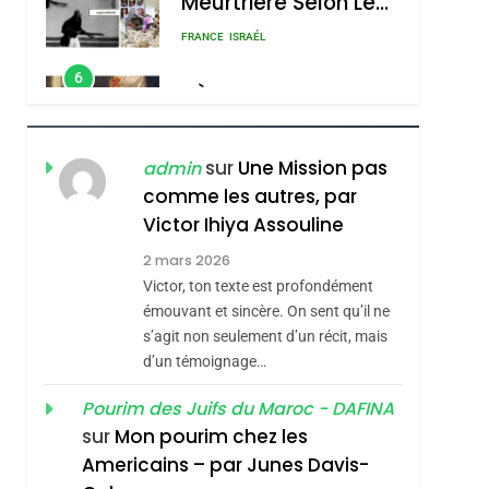
RÉSILIENTE :
POURQUOI JE
ISRAÉL
JUDAISME
REVENDIQUE MA
7
CE QUI NOUS
JUDAÏTE Par Thérèse
MANQUE – Jacques
Zrihen-Dvir
Hadida
JUDAISME
sur
Une Mission pas
admin
comme les autres, par
8
Maroc : Les Amandes
Victor Ihiya Assouline
De Tafraout, Le Miel
2 mars 2026
De Tadla Azilal
Victor, ton texte est profondément
DAFINA
MAROC
Consacrés Produits
émouvant et sincère. On sent qu’il ne
1
s’agit non seulement d’un récit, mais
Oeil Ravageur –
Du Terroir
d’un témoignage…
Vanessa De Loya
Stauber
Pourim des Juifs du Maroc - DAFINA
CINEMA
ISRAÉL
sur
Mon pourim chez les
2
Americains – par Junes Davis-
«Tu Dis Génocide, Je