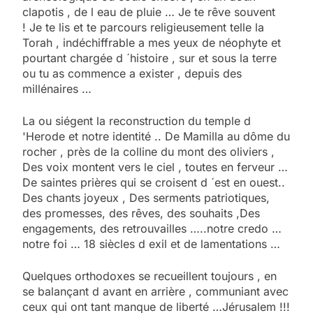
clapotis , de l eau de pluie … Je te rêve souvent
! Je te lis et te parcours religieusement telle la
Torah , indéchiffrable a mes yeux de néophyte et
pourtant chargée d ´histoire , sur et sous la terre
ou tu as commence a exister , depuis des
millénaires …
La ou siégent la reconstruction du temple d
'Herode et notre identité .. De Mamilla au dôme du
rocher , près de la colline du mont des oliviers ,
Des voix montent vers le ciel , toutes en ferveur …
De saintes prières qui se croisent d ´est en ouest..
Des chants joyeux , Des serments patriotiques,
des promesses, des rêves, des souhaits ,Des
engagements, des retrouvailles …..notre credo …
notre foi … 18 siècles d exil et de lamentations …
Quelques orthodoxes se recueillent toujours , en
se balançant d avant en arrière , communiant avec
ceux qui ont tant manque de liberté …Jérusalem !!!