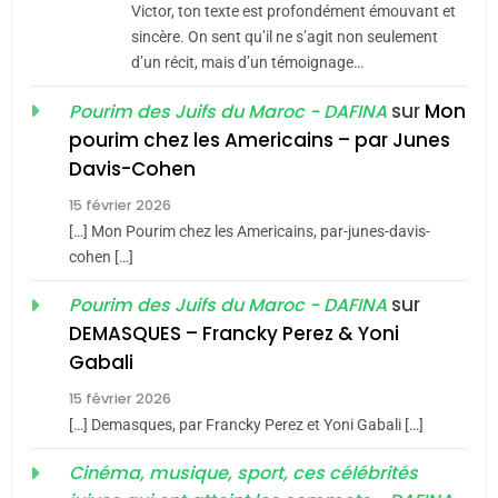
CE QUI NOUS MANQUE –
Victor, ton texte est profondément émouvant et
Jacques Hadida
sincère. On sent qu’il ne s’agit non seulement
d’un récit, mais d’un témoignage…
JUDAISME
sur
Mon
Pourim des Juifs du Maroc - DAFINA
8
pourim chez les Americains – par Junes
Maroc : Les amandes de
Davis-Cohen
Tafraout, le miel de Tadla
15 février 2026
Azilal consacrés produits
DAFINA
MAROC
[…] Mon Pourim chez les Americains, par-junes-davis-
du terroir
cohen […]
1
Oeil ravageur – Vanessa
sur
Pourim des Juifs du Maroc - DAFINA
De Loya Stauber
DEMASQUES – Francky Perez & Yoni
5
Gabali
CINEMA
ISRAÉL
2025, l’année la plus
15 février 2026
meurtrière selon le rapport
2
[…] Demasques, par Francky Perez et Yoni Gabali […]
«Tu dis génocide, je dis
d’ADL contre
FRANCE
ISRAÉL
guerre»: La nouvelle
Cinéma, musique, sport, ces célébrités
l’antisémitisme