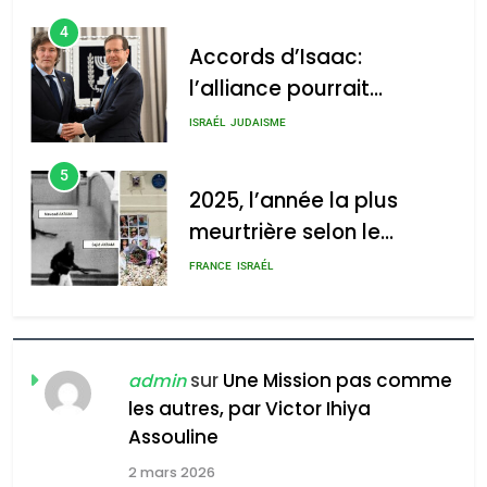
4
Accords d’Isaac:
l’alliance pourrait
s’étendre à 13 pays
ISRAÉL
JUDAISME
d’Amérique latine
5
2025, l’année la plus
meurtrière selon le
rapport d’ADL contre
FRANCE
ISRAÉL
l’antisémitisme
6
FIÈRE, DIGNE ET RÉSILIENTE :
POURQUOI JE REVENDIQUE
sur
Une Mission pas comme
admin
MA JUDAÏTE par Thérèse
les autres, par Victor Ihiya
ISRAÉL
JUDAISME
Assouline
Zrihen-Dvir
7
2 mars 2026