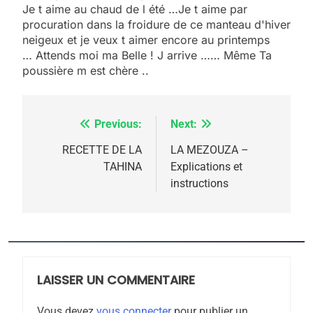
5
Je t aime au chaud de l été …Je t aime par
2025, l’année la plus
procuration dans la froidure de ce manteau d'hiver
meurtrière selon le
neigeux et je veux t aimer encore au printemps
… Attends moi ma Belle ! J arrive …… Même Ta
rapport d’ADL contre
FRANCE
ISRAÉL
poussière m est chère ..
l’antisémitisme
6
FIÈRE, DIGNE ET RÉSILIENTE :
Previous:
Next:
Navigation
POURQUOI JE REVENDIQUE
MA JUDAÏTE par Thérèse
de
RECETTE DE LA
LA MEZOUZA –
ISRAÉL
JUDAISME
TAHINA
Explications et
Zrihen-Dvir
l’article
instructions
7
CE QUI NOUS MANQUE –
Jacques Hadida
JUDAISME
LAISSER UN COMMENTAIRE
8
Maroc : Les amandes de
Vous devez
vous connecter
pour publier un