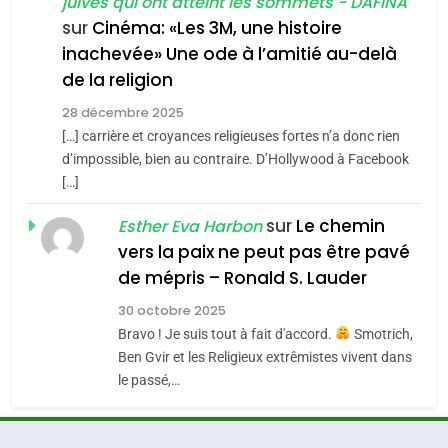
juives qui ont atteint les sommets - DAFINA
chanson de Boy George
6
ISRAÉL
JUDAISME
FIÈRE, DIGNE ET RÉSILIENTE :
sur
Cinéma: «Les 3M, une histoire
inachevée» Une ode à l’amitié au-delà
POURQUOI JE REVENDIQUE
3
de la religion
MA JUDAÏTE par Thérèse
Tout sur la Nostalgie
ISRAÉL
JUDAISME
Zrihen-Dvir
28 décembre 2025
SOUVENIRS
[…] carrière et croyances religieuses fortes n’a donc rien
7
CE QUI NOUS MANQUE –
d’impossible, bien au contraire. D’Hollywood à Facebook
[…]
Jacques Hadida
4
Accords d’Isaac:
sur
Le chemin
JUDAISME
Esther Eva Harbon
l’alliance pourrait
vers la paix ne peut pas être pavé
s’étendre à 13 pays
8
de mépris – Ronald S. Lauder
ISRAÉL
JUDAISME
Maroc : Les amandes de
d’Amérique latine
30 octobre 2025
Tafraout, le miel de Tadla
5
Bravo ! Je suis tout à fait d'accord.
Smotrich,
2025, l’année la plus
Azilal consacrés produits
DAFINA
MAROC
Ben Gvir et les Religieux extrêmistes vivent dans
meurtrière selon le
du terroir
le passé,…
rapport d’ADL contre
1
FRANCE
ISRAÉL
Oeil ravageur – Vanessa De
l’antisémitisme