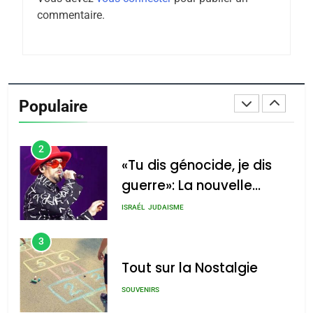
Tafraout, le miel de Tadla
commentaire.
Azilal consacrés produits
DAFINA
MAROC
du terroir
1
Oeil ravageur – Vanessa
De Loya Stauber
Populaire
CINEMA
ISRAÉL
2
«Tu dis génocide, je dis
guerre»: La nouvelle
chanson de Boy George
ISRAÉL
JUDAISME
3
Tout sur la Nostalgie
SOUVENIRS