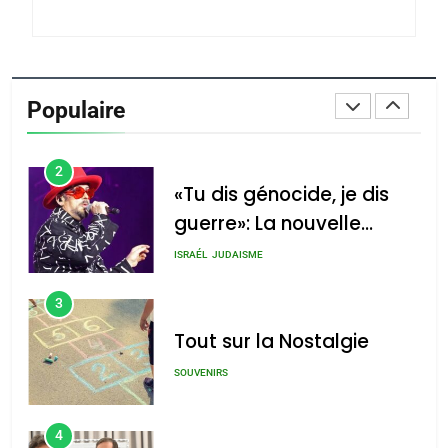
du terroir
1
Oeil ravageur – Vanessa
De Loya Stauber
Populaire
CINEMA
ISRAÉL
2
«Tu dis génocide, je dis
guerre»: La nouvelle
chanson de Boy George
ISRAÉL
JUDAISME
3
Tout sur la Nostalgie
SOUVENIRS
4