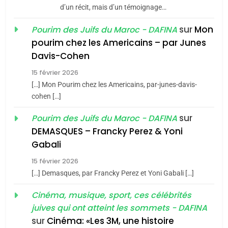
d’un récit, mais d’un témoignage…
JUDAISME
sur
Mon
Pourim des Juifs du Maroc - DAFINA
8
pourim chez les Americains – par Junes
Maroc : Les amandes de
Davis-Cohen
Tafraout, le miel de Tadla
15 février 2026
Azilal consacrés produits
DAFINA
MAROC
[…] Mon Pourim chez les Americains, par-junes-davis-
du terroir
cohen […]
1
Oeil ravageur – Vanessa
sur
Pourim des Juifs du Maroc - DAFINA
De Loya Stauber
DEMASQUES – Francky Perez & Yoni
5
Gabali
CINEMA
ISRAÉL
2025, l’année la plus
15 février 2026
meurtrière selon le rapport
2
[…] Demasques, par Francky Perez et Yoni Gabali […]
«Tu dis génocide, je dis
d’ADL contre
FRANCE
ISRAÉL
guerre»: La nouvelle
Cinéma, musique, sport, ces célébrités
l’antisémitisme
juives qui ont atteint les sommets - DAFINA
chanson de Boy George
6
ISRAÉL
JUDAISME
FIÈRE, DIGNE ET RÉSILIENTE :
sur
Cinéma: «Les 3M, une histoire