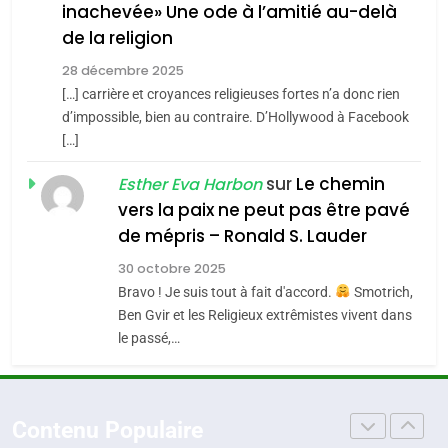
inachevée» Une ode à l’amitié au-delà
POURQUOI JE REVENDIQUE
3
de la religion
MA JUDAÏTE par Thérèse
Tout sur la Nostalgie
ISRAÉL
JUDAISME
Zrihen-Dvir
28 décembre 2025
SOUVENIRS
[…] carrière et croyances religieuses fortes n’a donc rien
7
CE QUI NOUS MANQUE –
d’impossible, bien au contraire. D’Hollywood à Facebook
[…]
Jacques Hadida
4
Accords d’Isaac:
sur
Le chemin
JUDAISME
Esther Eva Harbon
l’alliance pourrait
vers la paix ne peut pas être pavé
s’étendre à 13 pays
8
de mépris – Ronald S. Lauder
ISRAÉL
JUDAISME
Maroc : Les amandes de
d’Amérique latine
30 octobre 2025
Tafraout, le miel de Tadla
5
Bravo ! Je suis tout à fait d'accord.
Smotrich,
2025, l’année la plus
Azilal consacrés produits
DAFINA
MAROC
Ben Gvir et les Religieux extrêmistes vivent dans
meurtrière selon le
du terroir
le passé,…
rapport d’ADL contre
1
FRANCE
ISRAÉL
Oeil ravageur – Vanessa De
l’antisémitisme
Loya Stauber
6
Contenu Populaire
FIÈRE, DIGNE ET RÉSILIENTE :
CINEMA
ISRAÉL