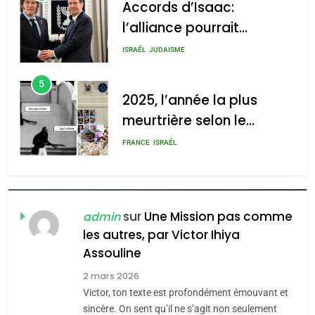
Accords d’Isaac:
l’alliance pourrait
s’étendre à 13 pays
ISRAÉL
JUDAISME
d’Amérique latine
5
2025, l’année la plus
meurtrière selon le
rapport d’ADL contre
FRANCE
ISRAÉL
l’antisémitisme
6
FIÈRE, DIGNE ET RÉSILIENTE :
POURQUOI JE REVENDIQUE
sur
Une Mission pas comme
admin
MA JUDAÏTE par Thérèse
les autres, par Victor Ihiya
ISRAÉL
JUDAISME
Assouline
Zrihen-Dvir
7
2 mars 2026
CE QUI NOUS MANQUE –
Victor, ton texte est profondément émouvant et
Jacques Hadida
sincère. On sent qu’il ne s’agit non seulement