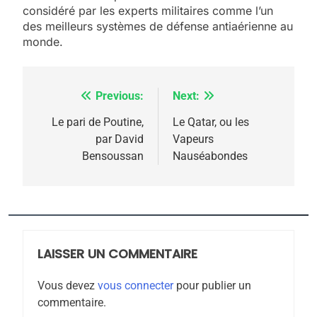
meurtrière selon le
considéré par les experts militaires comme l’un
des meilleurs systèmes de défense antiaérienne au
rapport d’ADL contre
FRANCE
ISRAÉL
monde.
l’antisémitisme
6
FIÈRE, DIGNE ET RÉSILIENTE :
Previous:
Next:
Navigation
POURQUOI JE REVENDIQUE
MA JUDAÏTE par Thérèse
de
Le pari de Poutine,
Le Qatar, ou les
ISRAÉL
JUDAISME
par David
Vapeurs
Zrihen-Dvir
l’article
Bensoussan
Nauséabondes
7
CE QUI NOUS MANQUE –
Jacques Hadida
JUDAISME
LAISSER UN COMMENTAIRE
8
Maroc : Les amandes de
Vous devez
vous connecter
pour publier un
Tafraout, le miel de Tadla
commentaire.
Azilal consacrés produits
DAFINA
MAROC