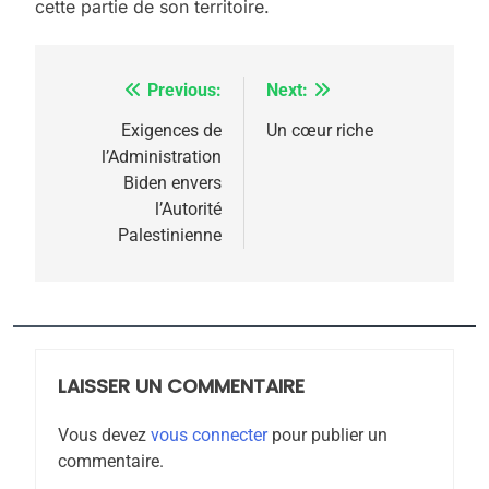
cette partie de son territoire.
6
FIÈRE, DIGNE ET RÉSILIENTE :
POURQUOI JE REVENDIQUE
Previous:
Next:
Navigation
MA JUDAÏTE par Thérèse
ISRAÉL
JUDAISME
de
Exigences de
Un cœur riche
Zrihen-Dvir
l’Administration
7
l’article
Biden envers
CE QUI NOUS MANQUE –
l’Autorité
Jacques Hadida
Palestinienne
JUDAISME
8
Maroc : Les amandes de
Tafraout, le miel de Tadla
LAISSER UN COMMENTAIRE
Azilal consacrés produits
DAFINA
MAROC
du terroir
Vous devez
vous connecter
pour publier un
1
commentaire.
Oeil ravageur – Vanessa