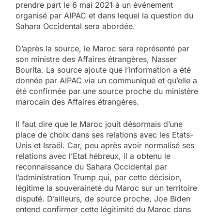
prendre part le 6 mai 2021 à un événement
organisé par AIPAC et dans lequel la question du
Sahara Occidental sera abordée.
D’après la source, le Maroc sera représenté par
son ministre des Affaires étrangères, Nasser
Bourita. La source ajoute que l’information a été
donnée par AIPAC via un communiqué et qu’elle a
été confirmée par une source proche du ministère
marocain des Affaires étrangères.
Il faut dire que le Maroc jouit désormais d’une
place de choix dans ses relations avec les Etats-
Unis et Israël. Car, peu après avoir normalisé ses
relations avec l’Etat hébreux, il a obtenu le
5
reconnaissance du Sahara Occidental par
2025, l’année la plus
l’administration Trump qui, par cette décision,
meurtrière selon le
légitime la souveraineté du Maroc sur un territoire
disputé. D’ailleurs, de source proche, Joe Biden
rapport d’ADL contre
FRANCE
ISRAÉL
entend confirmer cette légitimité du Maroc dans
l’antisémitisme