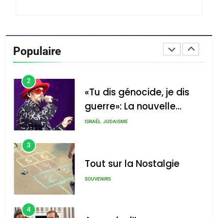
De Loya Stauber
CINEMA
ISRAÉL
2
Populaire
«Tu dis génocide, je dis
guerre»: La nouvelle
chanson de Boy George
ISRAÉL
JUDAISME
3
Tout sur la Nostalgie
SOUVENIRS
4
Accords d’Isaac:
l’alliance pourrait
s’étendre à 13 pays
ISRAÉL
JUDAISME