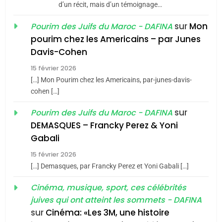
d’un récit, mais d’un témoignage…
Maroc : Les amandes de
Tafraout, le miel de Tadla
sur
Mon
Pourim des Juifs du Maroc - DAFINA
Azilal consacrés produits
pourim chez les Americains – par Junes
DAFINA
MAROC
du terroir
Davis-Cohen
1
15 février 2026
Oeil ravageur – Vanessa
[…] Mon Pourim chez les Americains, par-junes-davis-
De Loya Stauber
cohen […]
CINEMA
ISRAÉL
sur
Pourim des Juifs du Maroc - DAFINA
DEMASQUES – Francky Perez & Yoni
5
2
2025, l’année la plus
Gabali
«Tu dis génocide, je dis
meurtrière selon le rapport
guerre»: La nouvelle
15 février 2026
d’ADL contre
chanson de Boy George
[…] Demasques, par Francky Perez et Yoni Gabali […]
FRANCE
ISRAÉL
ISRAÉL
JUDAISME
l’antisémitisme
Cinéma, musique, sport, ces célébrités
6
3
juives qui ont atteint les sommets - DAFINA
FIÈRE, DIGNE ET RÉSILIENTE :
Tout sur la Nostalgie
sur
Cinéma: «Les 3M, une histoire
POURQUOI JE REVENDIQUE