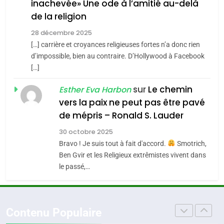
inachevée» Une ode à l’amitié au-delà
SOUVENIRS
MA JUDAÏTE par Thérèse
ISRAÉL
JUDAISME
de la religion
Zrihen-Dvir
28 décembre 2025
7
4
CE QUI NOUS MANQUE –
[…] carrière et croyances religieuses fortes n’a donc rien
Accords d’Isaac:
d’impossible, bien au contraire. D’Hollywood à Facebook
Jacques Hadida
l’alliance pourrait
[…]
s’étendre à 13 pays
JUDAISME
ISRAÉL
JUDAISME
sur
Le chemin
Esther Eva Harbon
d’Amérique latine
vers la paix ne peut pas être pavé
8
5
Maroc : Les amandes de
2025, l’année la plus
de mépris – Ronald S. Lauder
Tafraout, le miel de Tadla
meurtrière selon le
30 octobre 2025
Azilal consacrés produits
rapport d’ADL contre
Bravo ! Je suis tout à fait d'accord.
Smotrich,
DAFINA
MAROC
FRANCE
ISRAÉL
du terroir
Ben Gvir et les Religieux extrêmistes vivent dans
l’antisémitisme
le passé,…
1
6
Oeil ravageur – Vanessa De
FIÈRE, DIGNE ET RÉSILIENTE :
Loya Stauber
POURQUOI JE REVENDIQUE
MA JUDAÏTE par Thérèse
Contenu Populaire
CINEMA
ISRAÉL
ISRAÉL
JUDAISME