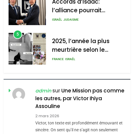
d’Amérique latine
5
2025, l’année la plus
meurtrière selon le
rapport d’ADL contre
FRANCE
ISRAÉL
l’antisémitisme
6
FIÈRE, DIGNE ET RÉSILIENTE :
POURQUOI JE REVENDIQUE
MA JUDAÏTE par Thérèse
ISRAÉL
JUDAISME
Zrihen-Dvir
sur
Une Mission pas comme
admin
7
les autres, par Victor Ihiya
CE QUI NOUS MANQUE –
Assouline
Jacques Hadida
2 mars 2026
JUDAISME
Victor, ton texte est profondément émouvant et
sincère. On sent qu’il ne s’agit non seulement
8