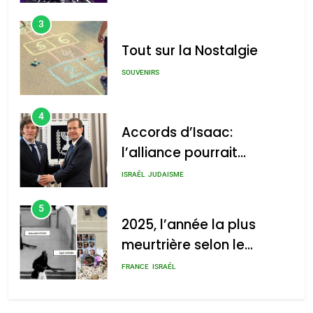
3
Tout sur la Nostalgie
SOUVENIRS
4
Accords d’Isaac:
l’alliance pourrait
s’étendre à 13 pays
ISRAÉL
JUDAISME
d’Amérique latine
5
2025, l’année la plus
meurtrière selon le
rapport d’ADL contre
FRANCE
ISRAÉL
l’antisémitisme
6