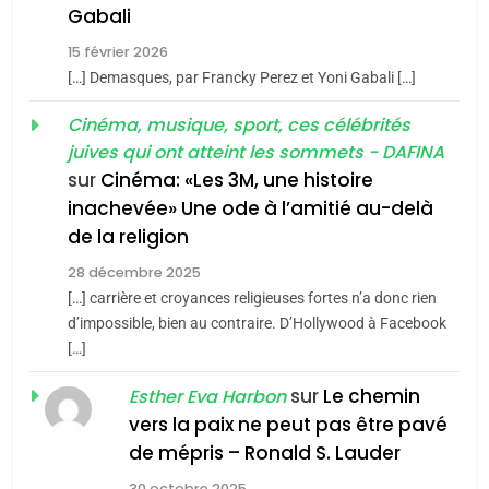
5
Gabali
CINEMA
ISRAÉL
2025, l’année la plus
15 février 2026
meurtrière selon le rapport
2
[…] Demasques, par Francky Perez et Yoni Gabali […]
«Tu dis génocide, je dis
d’ADL contre
FRANCE
ISRAÉL
guerre»: La nouvelle
Cinéma, musique, sport, ces célébrités
l’antisémitisme
juives qui ont atteint les sommets - DAFINA
chanson de Boy George
6
ISRAÉL
JUDAISME
FIÈRE, DIGNE ET RÉSILIENTE :
sur
Cinéma: «Les 3M, une histoire
inachevée» Une ode à l’amitié au-delà
POURQUOI JE REVENDIQUE
3
de la religion
MA JUDAÏTE par Thérèse
Tout sur la Nostalgie
ISRAÉL
JUDAISME
Zrihen-Dvir
28 décembre 2025
SOUVENIRS
[…] carrière et croyances religieuses fortes n’a donc rien
7
CE QUI NOUS MANQUE –
d’impossible, bien au contraire. D’Hollywood à Facebook
[…]
Jacques Hadida
4
Accords d’Isaac:
sur
Le chemin
JUDAISME
Esther Eva Harbon
l’alliance pourrait
vers la paix ne peut pas être pavé
s’étendre à 13 pays
8
de mépris – Ronald S. Lauder
ISRAÉL
JUDAISME
Maroc : Les amandes de
d’Amérique latine
30 octobre 2025