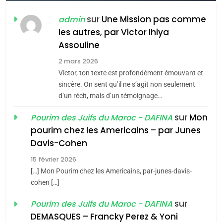
FIÈRE, DIGNE ET RÉSILIENTE :
POURQUOI JE REVENDIQUE
sur
Une Mission pas comme
admin
MA JUDAÏTE par Thérèse
les autres, par Victor Ihiya
ISRAÉL
JUDAISME
Assouline
Zrihen-Dvir
7
2 mars 2026
CE QUI NOUS MANQUE –
Victor, ton texte est profondément émouvant et
Jacques Hadida
sincère. On sent qu’il ne s’agit non seulement
d’un récit, mais d’un témoignage…
JUDAISME
sur
Mon
Pourim des Juifs du Maroc - DAFINA
8
pourim chez les Americains – par Junes
Maroc : Les amandes de
Davis-Cohen
Tafraout, le miel de Tadla
15 février 2026
Azilal consacrés produits
DAFINA
MAROC
[…] Mon Pourim chez les Americains, par-junes-davis-
du terroir
cohen […]
1
Oeil ravageur – Vanessa
sur
Pourim des Juifs du Maroc - DAFINA
De Loya Stauber
DEMASQUES – Francky Perez & Yoni