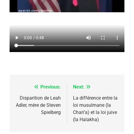
5
2025, l’année la plus
meurtrière selon le
rapport d’ADL contre
FRANCE
ISRAÉL
l’antisémitisme
6
FIÈRE, DIGNE ET RÉSILIENTE :
Previous:
Next:
Navigation
POURQUOI JE REVENDIQUE
de
Disparition de Leah
La différence entre la
MA JUDAÏTE par Thérèse
Adler, mère de Steven
loi musulmane (la
ISRAÉL
JUDAISME
l’article
Spielberg
Chari’a) et la loi juive
Zrihen-Dvir
(la Halakha)
7
CE QUI NOUS MANQUE –