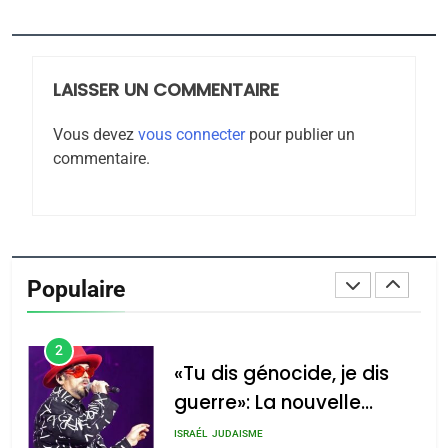
Jacques Hadida
JUDAISME
LAISSER UN COMMENTAIRE
8
Maroc : Les amandes de
Vous devez
vous connecter
pour publier un
Tafraout, le miel de Tadla
commentaire.
Azilal consacrés produits
DAFINA
MAROC
du terroir
1
Oeil ravageur – Vanessa
De Loya Stauber
Populaire
CINEMA
ISRAÉL
2
«Tu dis génocide, je dis
guerre»: La nouvelle
chanson de Boy George
ISRAÉL
JUDAISME