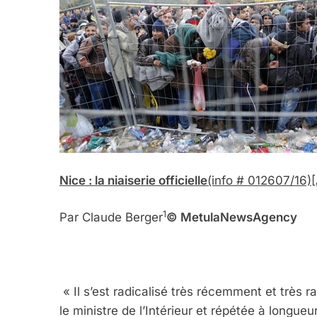
Nice : la niaiserie officielle
(info # 012607/16)
1
Par Claude Berger
© Me
tula
N
ews
A
gency
« Il s’est radicalisé très récemment et très 
le ministre de l’Intérieur et répétée à longue