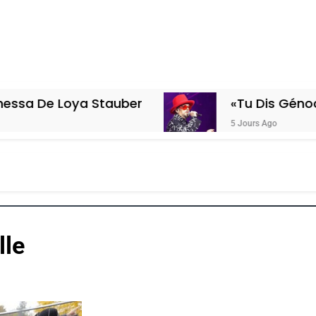
ya Stauber
«Tu Dis Génocide, Je Dis
5 Jours Ago
lle