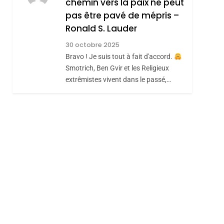
chemin vers la paix ne peut
ISRAÉL
JUDAISME
REVENDIQUE MA
pas être pavé de mépris –
7
CE QUI NOUS
JUDAÏTE Par Thérèse
Ronald S. Lauder
MANQUE – Jacques
Zrihen-Dvir
30 octobre 2025
Hadida
Bravo ! Je suis tout à fait d'accord.
JUDAISME
Smotrich, Ben Gvir et les Religieux
8
extrêmistes vivent dans le passé,…
Maroc : Les Amandes
De Tafraout, Le Miel
De Tadla Azilal
DAFINA
MAROC
Consacrés Produits
Du Terroir