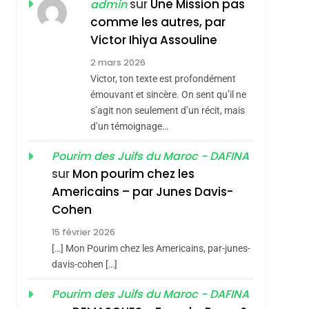
ISRAÉL
JUDAISME
sur
Une Mission pas
admin
REVENDIQUE MA
comme les autres, par
7
CE QUI NOUS
JUDAÏTE Par Thérèse
Victor Ihiya Assouline
MANQUE – Jacques
Zrihen-Dvir
2 mars 2026
Hadida
Victor, ton texte est profondément
JUDAISME
émouvant et sincère. On sent qu’il ne
8
s’agit non seulement d’un récit, mais
Maroc : Les Amandes
d’un témoignage…
De Tafraout, Le Miel
De Tadla Azilal
Pourim des Juifs du Maroc - DAFINA
DAFINA
MAROC
sur
Mon pourim chez les
Consacrés Produits
1
Americains – par Junes Davis-
Oeil Ravageur –
Du Terroir
Cohen
Vanessa De Loya
15 février 2026
Stauber
CINEMA
ISRAÉL
[…] Mon Pourim chez les Americains, par-junes-
2
davis-cohen […]
«Tu Dis Génocide, Je
Pourim des Juifs du Maroc - DAFINA
Dis Guerre»: La