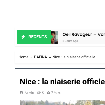
Amiel
Oeil Ravageur – Vanessa De Lo
RECENTS
5 Jours Ago
Home
DAFINA
Nice : la niaiserie officielle
Nice : la niaiserie officie
0
Admin
7 Mins