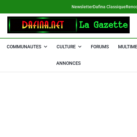
Newsletter
Dafina Classique
Renco
DAFINA
Le Net Des Juifs Du Maroc
COMMUNAUTES
CULTURE
FORUMS
MULTIME
ANNONCES