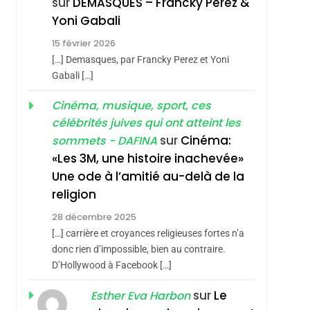
sur
DEMASQUES – Francky Perez &
Nouvelle Chanson De
ISRAÉL
JUDAISME
Yoni Gabali
Boy George
3
15 février 2026
Tout Sur La Nostalgie
[…] Demasques, par Francky Perez et Yoni
SOUVENIRS
Gabali […]
4
Cinéma, musique, sport, ces
Accords D’Isaac:
célébrités juives qui ont atteint les
L’alliance Pourrait
sur
Cinéma:
sommets - DAFINA
S’étendre À 13 Pays
ISRAÉL
JUDAISME
«Les 3M, une histoire inachevée»
D’Amérique Latine
Une ode à l’amitié au-delà de la
5
2025, L’année La Plus
religion
Meurtrière Selon Le
28 décembre 2025
Rapport D’ADL
FRANCE
ISRAÉL
[…] carrière et croyances religieuses fortes n’a
Contre
donc rien d’impossible, bien au contraire.
6
FIÈRE, DIGNE ET
D’Hollywood à Facebook […]
L’antisémitisme
RÉSILIENTE :
sur
Le
Esther Eva Harbon
POURQUOI JE