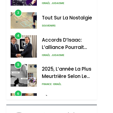
Nouvelle Chanson De
ISRAÉL
JUDAISME
Boy George
3
Tout Sur La Nostalgie
SOUVENIRS
4
Accords D’Isaac:
L’alliance Pourrait
S’étendre À 13 Pays
ISRAÉL
JUDAISME
D’Amérique Latine
5
2025, L’année La Plus
Meurtrière Selon Le
Rapport D’ADL
FRANCE
ISRAÉL
Contre
6
FIÈRE, DIGNE ET
L’antisémitisme
RÉSILIENTE :
POURQUOI JE