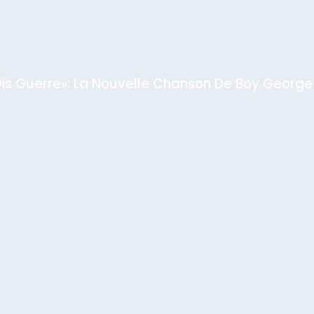
Dis Guerre»: La Nouvelle Chanson De Boy George
rt