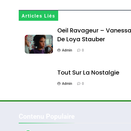
Maroc : Les Amandes D
Terroir
Articles Liés
DAFINA
MAROC
Oeil Ravageur – Vaness
De Loya Stauber
Admin
0
1
Tout Sur La Nostalgie
Admin
0
Oeil Ravageur – Vane
CINEMA
ISRAÉL
Contenu Populaire