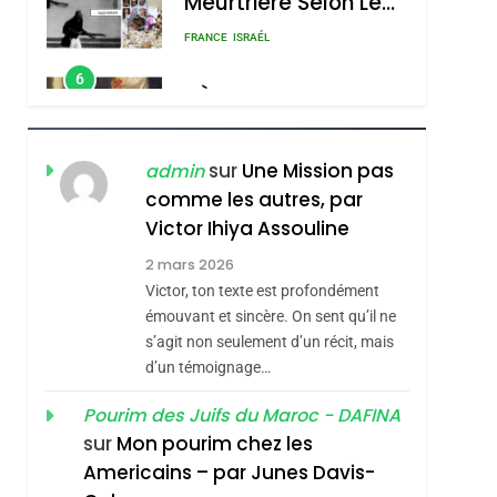
Meurtrière Selon Le
Rapport D’ADL
FRANCE
ISRAÉL
Contre
6
FIÈRE, DIGNE ET
L’antisémitisme
RÉSILIENTE :
POURQUOI JE
ISRAÉL
JUDAISME
sur
Une Mission pas
admin
REVENDIQUE MA
comme les autres, par
7
CE QUI NOUS
JUDAÏTE Par Thérèse
Victor Ihiya Assouline
MANQUE – Jacques
Zrihen-Dvir
2 mars 2026
Hadida
Victor, ton texte est profondément
JUDAISME
émouvant et sincère. On sent qu’il ne
8
s’agit non seulement d’un récit, mais
Maroc : Les Amandes
d’un témoignage…
De Tafraout, Le Miel
De Tadla Azilal
Pourim des Juifs du Maroc - DAFINA
DAFINA
MAROC
sur
Mon pourim chez les
Consacrés Produits
1
Americains – par Junes Davis-
Oeil Ravageur –
Du Terroir