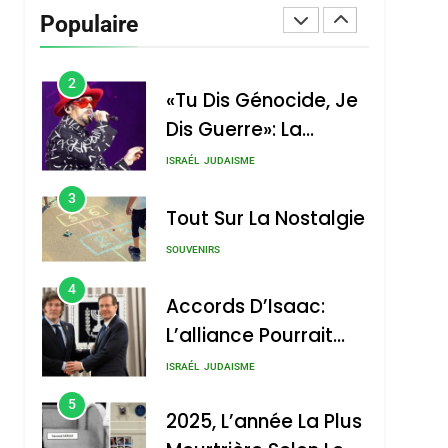
Vanessa De Loya
Populaire
Stauber
CINEMA
ISRAÉL
2
«Tu Dis Génocide, Je
Dis Guerre»: La
Nouvelle Chanson De
ISRAÉL
JUDAISME
Boy George
3
Tout Sur La Nostalgie
SOUVENIRS
4
Accords D’Isaac:
L’alliance Pourrait
S’étendre À 13 Pays
ISRAÉL
JUDAISME
D’Amérique Latine
5
2025, L’année La Plus