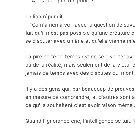
– "Alors pourquoi me punir ? ".
5
Le lion répondit :
– "Ça n'a rien à voir avec la question de savo
fait qu'il n'est pas possible qu'une créature
2025, L’année La Plus
se disputer avec un âne et qu'elle vienne m'
FRANCE
ISRAÉL
La pire perte de temps est de se disputer ave
ou de la réalité, mais seulement de la victoi
jamais de temps avec des disputes qui n'on
6
Il y a des gens qui, par beaucoup de preuves
en mesure de comprendre, et d'autres sont ave
ce qu'ils souhaitent c'est avoir raison même s
FIÈRE, DIGNE ET RÉSIL
Dvir
Quand l'ignorance crie, l'intelligence se tait. T
ISRAÉL
JUDAISME