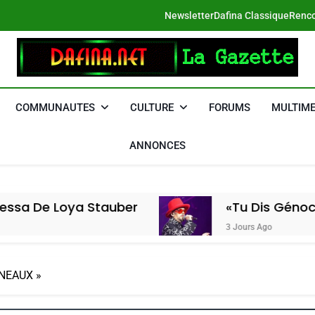
Newsletter
Dafina Classique
Renco
DAFINA
Le Net Des Juifs Du Maroc
COMMUNAUTES
CULTURE
FORUMS
MULTIME
ANNONCES
ya Stauber
«Tu Dis Génocide, Je Dis
3 Jours Ago
ÂNEAUX »