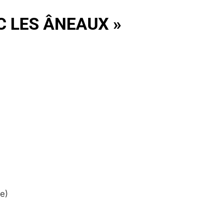
C LES ÂNEAUX »
e)