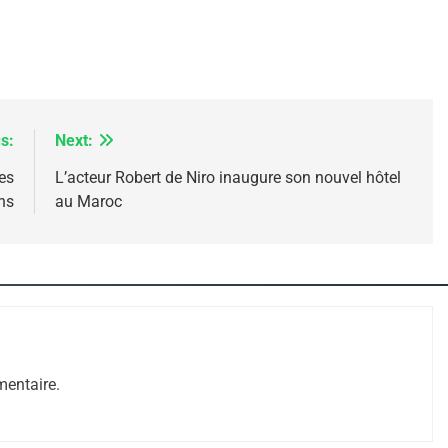
s:
Next:
xes
L’acteur Robert de Niro inaugure son nouvel hôtel
ens
au Maroc
 – Jacques Hadida
entaire.