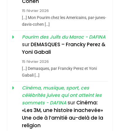
Cohen
Vanessa De Loya
15 février 2026
Stauber
CINEMA
ISRAÉL
[…] Mon Pourim chez les Americains, par-junes-
2
davis-cohen […]
«Tu Dis Génocide, Je
Pourim des Juifs du Maroc - DAFINA
Dis Guerre»: La
sur
DEMASQUES – Francky Perez &
Nouvelle Chanson De
ISRAÉL
JUDAISME
Yoni Gabali
Boy George
3
15 février 2026
Tout Sur La Nostalgie
[…] Demasques, par Francky Perez et Yoni
SOUVENIRS
Gabali […]
4
Cinéma, musique, sport, ces
Accords D’Isaac:
célébrités juives qui ont atteint les
L’alliance Pourrait
sur
Cinéma:
sommets - DAFINA
S’étendre À 13 Pays
ISRAÉL
JUDAISME
«Les 3M, une histoire inachevée»
D’Amérique Latine
Une ode à l’amitié au-delà de la
5
2025, L’année La Plus
religion