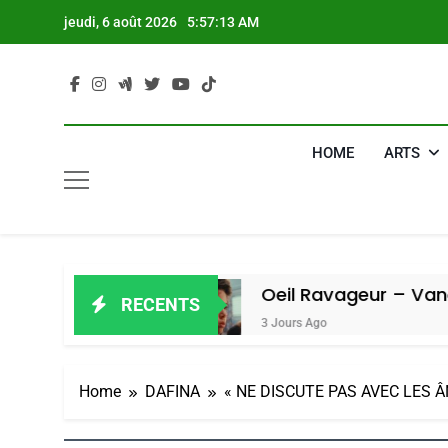
Skip
jeudi, 6 août 2026
5:57:14 AM
to
content
HOME
ARTS
miel
Oeil Ravageur – Vanessa De Lo
RECENTS
3 Jours Ago
Home
DAFINA
« NE DISCUTE PAS AVEC LES 