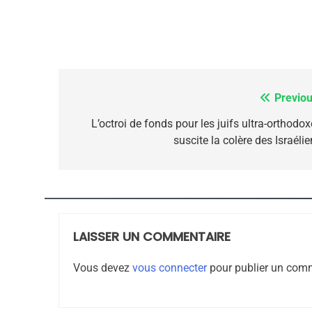
7
Previou
Navigation
de
L’octroi de fonds pour les juifs ultra-orthodo
suscite la colère des Israéli
CE QUI NOUS MANQUE
l’article
JUDAISME
LAISSER UN COMMENTAIRE
8
Vous devez
vous connecter
pour publier un comm