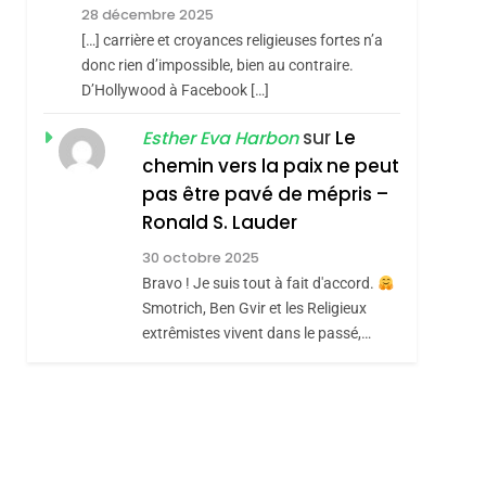
Meurtrière Selon Le
28 décembre 2025
Rapport D’ADL
FRANCE
ISRAÉL
[…] carrière et croyances religieuses fortes n’a
Contre
donc rien d’impossible, bien au contraire.
6
FIÈRE, DIGNE ET
D’Hollywood à Facebook […]
L’antisémitisme
RÉSILIENTE :
sémitisme
sur
Le
Esther Eva Harbon
POURQUOI JE
chemin vers la paix ne peut
ISRAÉL
JUDAISME
REVENDIQUE MA
pas être pavé de mépris –
7
CE QUI NOUS
JUDAÏTE Par Thérèse
Ronald S. Lauder
MANQUE – Jacques
Zrihen-Dvir
30 octobre 2025
Hadida
Bravo ! Je suis tout à fait d'accord.
JUDAISME
Smotrich, Ben Gvir et les Religieux
8
extrêmistes vivent dans le passé,…
Maroc : Les Amandes
De Tafraout, Le Miel
hérèse Zrihen-
De Tadla Azilal
DAFINA
MAROC
Consacrés Produits
Du Terroir