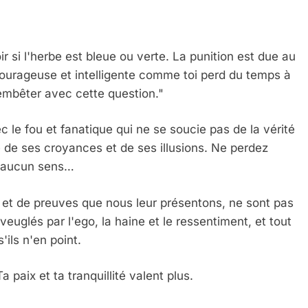
ir si l'herbe est bleue ou verte. La punition est due au
 courageuse et intelligente comme toi perd du temps à
 Meurtrière Selon Le Rapport D’ADL Contre L’anti
embêter avec cette question."
c le fou et fanatique qui ne se soucie pas de la vérité
re de ses croyances et de ses illusions. Ne perdez
t aucun sens…
 et de preuves que nous leur présentons, ne sont pas
uglés par l'ego, la haine et le ressentiment, et tout
'ils n'en point.
IENTE : POURQUOI JE REVENDIQUE MA JUDAÏTE Par T
a paix et ta tranquillité valent plus.