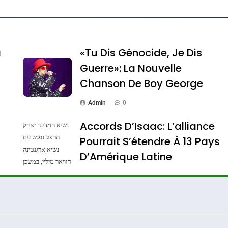
e Tafraout, Le Miel De Tadla Azilal Consacrés P
a
«Tu Dis Génocide, Je Dis
Guerre»: La Nouvelle
Chanson De Boy George
Admin
0
Accords D’Isaac: L’alliance
נשיא המדינה יצחק
הרצוג נפגש עם
Pourrait S’étendre À 13 Pays
נשיא ארגנטינה
ssa De Loya Stauber
D’Amérique Latine
חוויאר מיליי, במשכן
הנשיא בירושלים.
Admin
0
צילום: חיים צח /
לע"מ Photos By
: Haim Zach /
GPO