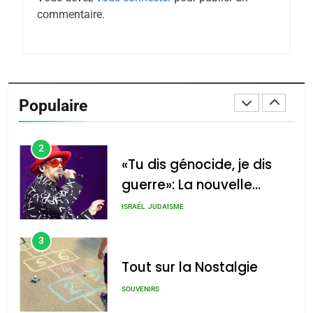
Tafraout, le miel de Tadla
commentaire.
Azilal consacrés produits
DAFINA
MAROC
du terroir
1
Oeil ravageur – Vanessa
De Loya Stauber
Populaire
CINEMA
ISRAÉL
2
«Tu dis génocide, je dis
guerre»: La nouvelle
chanson de Boy George
ISRAÉL
JUDAISME
3
Tout sur la Nostalgie
SOUVENIRS