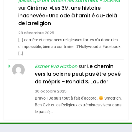
juives qui ont atteint les sommets - DAFINA
chanson de Boy George
6
ISRAÉL
JUDAISME
FIÈRE, DIGNE ET RÉSILIENTE :
sur
Cinéma: «Les 3M, une histoire
inachevée» Une ode à l’amitié au-delà
POURQUOI JE REVENDIQUE
3
de la religion
MA JUDAÏTE par Thérèse
Tout sur la Nostalgie
ISRAÉL
JUDAISME
Zrihen-Dvir
28 décembre 2025
SOUVENIRS
[…] carrière et croyances religieuses fortes n’a donc rien
7
CE QUI NOUS MANQUE –
d’impossible, bien au contraire. D’Hollywood à Facebook
[…]
Jacques Hadida
4
Accords d’Isaac:
sur
Le chemin
JUDAISME
Esther Eva Harbon
l’alliance pourrait
vers la paix ne peut pas être pavé
s’étendre à 13 pays
8
de mépris – Ronald S. Lauder
ISRAÉL
JUDAISME
Maroc : Les amandes de
d’Amérique latine
30 octobre 2025
Tafraout, le miel de Tadla
5
Bravo ! Je suis tout à fait d'accord.
Smotrich,
2025, l’année la plus
Azilal consacrés produits
DAFINA
MAROC
Ben Gvir et les Religieux extrêmistes vivent dans
meurtrière selon le
du terroir
le passé,…
rapport d’ADL contre
1
FRANCE
ISRAÉL
Oeil ravageur – Vanessa De
l’antisémitisme