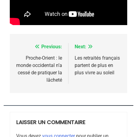
5
2025, l’année la plus
meurtrière selon le
rapport d’ADL contre
FRANCE
ISRAÉL
l’antisémitisme
6
FIÈRE, DIGNE ET RÉSILIENTE :
Previous:
Next:
Navigation
POURQUOI JE REVENDIQUE
de
Proche-Orient : le
Les retraités français
MA JUDAÏTE par Thérèse
monde occidental n’a
partent de plus en
ISRAÉL
JUDAISME
l’article
cessé de pratiquer la
plus vivre au soleil
Zrihen-Dvir
lâcheté
7
CE QUI NOUS MANQUE –
Jacques Hadida
JUDAISME
LAISSER UN COMMENTAIRE
8
Maroc : Les amandes de
Vous devez
vous connecter
pour publier un