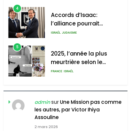
4
Accords d’Isaac:
l’alliance pourrait
s’étendre à 13 pays
ISRAÉL
JUDAISME
d’Amérique latine
5
2025, l’année la plus
meurtrière selon le
rapport d’ADL contre
FRANCE
ISRAÉL
l’antisémitisme
6
FIÈRE, DIGNE ET RÉSILIENTE :
POURQUOI JE REVENDIQUE
sur
Une Mission pas comme
admin
MA JUDAÏTE par Thérèse
les autres, par Victor Ihiya
ISRAÉL
JUDAISME
Assouline
Zrihen-Dvir
7
2 mars 2026
CE QUI NOUS MANQUE –