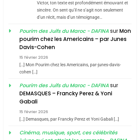
Victor, ton texte est profondément émouvant et
Jacques Hadida
sincère. On sent qu’il ne s’agit non seulement
d’un récit, mais d’un témoignage…
JUDAISME
sur
Mon
Pourim des Juifs du Maroc - DAFINA
8
pourim chez les Americains – par Junes
Maroc : Les amandes de
Davis-Cohen
Tafraout, le miel de Tadla
15 février 2026
Azilal consacrés produits
DAFINA
MAROC
[…] Mon Pourim chez les Americains, par-junes-davis-
du terroir
cohen […]
1
Oeil ravageur – Vanessa
sur
Pourim des Juifs du Maroc - DAFINA
De Loya Stauber
DEMASQUES – Francky Perez & Yoni
5
Gabali
CINEMA
ISRAÉL
2025, l’année la plus
15 février 2026
meurtrière selon le rapport
2
[…] Demasques, par Francky Perez et Yoni Gabali […]
«Tu dis génocide, je dis
d’ADL contre
FRANCE
ISRAÉL
guerre»: La nouvelle
Cinéma, musique, sport, ces célébrités
l’antisémitisme