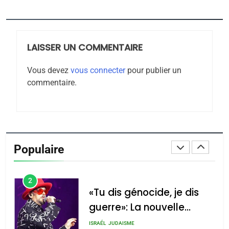
Jacques Hadida
JUDAISME
LAISSER UN COMMENTAIRE
8
Maroc : Les amandes de
Vous devez
vous connecter
pour publier un
Tafraout, le miel de Tadla
commentaire.
Azilal consacrés produits
DAFINA
MAROC
du terroir
1
Oeil ravageur – Vanessa
De Loya Stauber
Populaire
CINEMA
ISRAÉL
2
«Tu dis génocide, je dis
guerre»: La nouvelle
chanson de Boy George
ISRAÉL
JUDAISME