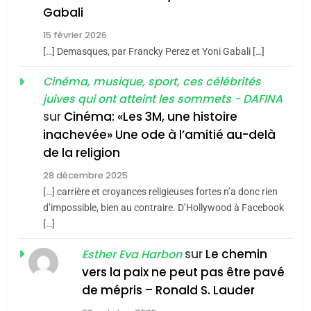
5
Gabali
CINEMA
ISRAÉL
2025, l’année la plus
15 février 2026
meurtrière selon le rapport
2
[…] Demasques, par Francky Perez et Yoni Gabali […]
«Tu dis génocide, je dis
d’ADL contre
FRANCE
ISRAÉL
guerre»: La nouvelle
Cinéma, musique, sport, ces célébrités
l’antisémitisme
juives qui ont atteint les sommets - DAFINA
chanson de Boy George
6
ISRAÉL
JUDAISME
FIÈRE, DIGNE ET RÉSILIENTE :
sur
Cinéma: «Les 3M, une histoire
inachevée» Une ode à l’amitié au-delà
POURQUOI JE REVENDIQUE
3
de la religion
MA JUDAÏTE par Thérèse
Tout sur la Nostalgie
ISRAÉL
JUDAISME
Zrihen-Dvir
28 décembre 2025
SOUVENIRS
[…] carrière et croyances religieuses fortes n’a donc rien
7
CE QUI NOUS MANQUE –
d’impossible, bien au contraire. D’Hollywood à Facebook
[…]
Jacques Hadida
4
Accords d’Isaac:
sur
Le chemin
JUDAISME
Esther Eva Harbon
l’alliance pourrait
vers la paix ne peut pas être pavé
s’étendre à 13 pays
8
de mépris – Ronald S. Lauder
ISRAÉL
JUDAISME
Maroc : Les amandes de
d’Amérique latine