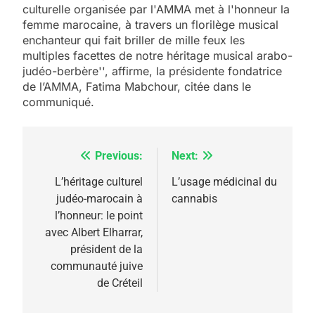
culturelle organisée par l'AMMA met à l'honneur la
femme marocaine, à travers un florilège musical
enchanteur qui fait briller de mille feux les
multiples facettes de notre héritage musical arabo-
judéo-berbère'', affirme, la présidente fondatrice
de l’AMMA, Fatima Mabchour, citée dans le
5
communiqué.
2025, l’année la plus
meurtrière selon le
rapport d’ADL contre
Previous:
Next:
Navigation
FRANCE
ISRAÉL
l’antisémitisme
de
L’héritage culturel
L’usage médicinal du
6
judéo-marocain à
cannabis
FIÈRE, DIGNE ET RÉSILIENTE :
l’article
l’honneur: le point
POURQUOI JE REVENDIQUE
avec Albert Elharrar,
MA JUDAÏTE par Thérèse
président de la
ISRAÉL
JUDAISME
communauté juive
Zrihen-Dvir
de Créteil
7
CE QUI NOUS MANQUE –