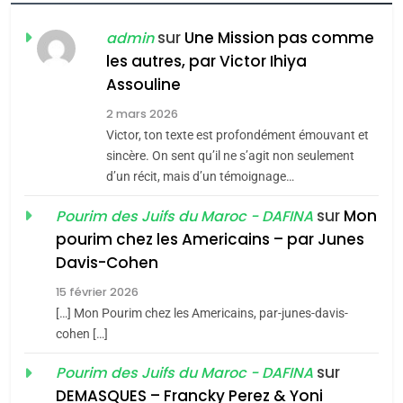
FIÈRE, DIGNE ET RÉSILIENTE :
POURQUOI JE REVENDIQUE
sur
Une Mission pas comme
admin
MA JUDAÏTE par Thérèse
les autres, par Victor Ihiya
ISRAÉL
JUDAISME
Assouline
Zrihen-Dvir
7
2 mars 2026
CE QUI NOUS MANQUE –
Victor, ton texte est profondément émouvant et
Jacques Hadida
sincère. On sent qu’il ne s’agit non seulement
d’un récit, mais d’un témoignage…
JUDAISME
sur
Mon
Pourim des Juifs du Maroc - DAFINA
8
pourim chez les Americains – par Junes
Maroc : Les amandes de
Davis-Cohen
Tafraout, le miel de Tadla
15 février 2026
Azilal consacrés produits
DAFINA
MAROC
[…] Mon Pourim chez les Americains, par-junes-davis-
du terroir
cohen […]
1
Oeil ravageur – Vanessa
sur
Pourim des Juifs du Maroc - DAFINA
De Loya Stauber
DEMASQUES – Francky Perez & Yoni