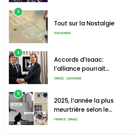
3
Tout sur la Nostalgie
SOUVENIRS
4
Accords d’Isaac:
l’alliance pourrait
s’étendre à 13 pays
ISRAÉL
JUDAISME
d’Amérique latine
5
2025, l’année la plus
meurtrière selon le
rapport d’ADL contre
FRANCE
ISRAÉL
l’antisémitisme
6